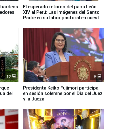
mbardeos
El esperado retorno del papa León
dedores
XIV al Perú: Las imágenes del Santo
Padre en su labor pastoral en nuestro
país
12
5
arque
Presidenta Keiko Fujimori participa
ua del
en sesión solemne por el Día del Juez
y la Jueza