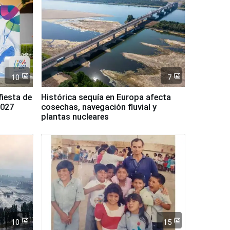
10
7
fiesta de
Histórica sequía en Europa afecta
2027
cosechas, navegación fluvial y
plantas nucleares
10
15