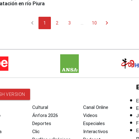
tación en río Piura
chevron_left
chevron_right
1
2
3
...
10
SH VERSION
E
Cultural
Canal Online
E
o
Ánfora 2026
Videos
J
F
Deportes
Especiales
E
a
Clic
Interactivos
m