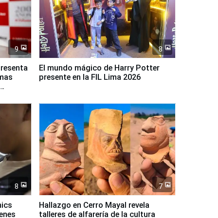
9
8
presenta
El mundo mágico de Harry Potter
rmas
presente en la FIL Lima 2026
8
7
mics
Hallazgo en Cerro Mayal revela
venes
talleres de alfarería de la cultura