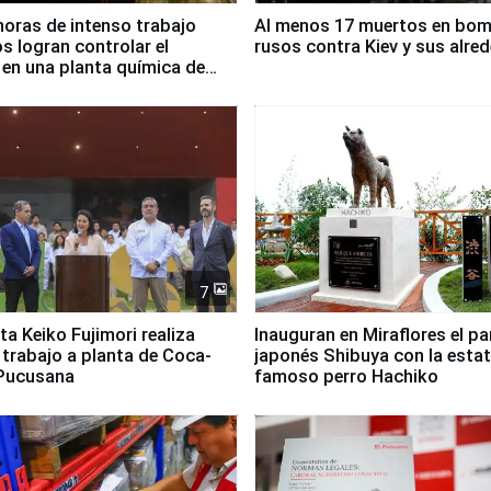
horas de intenso trabajo
Al menos 17 muertos en bo
 logran controlar el
rusos contra Kiev y sus alre
 en una planta química de
 de Chile
7
ta Keiko Fujimori realiza
Inauguran en Miraflores el p
e trabajo a planta de Coca-
japonés Shibuya con la estat
 Pucusana
famoso perro Hachiko