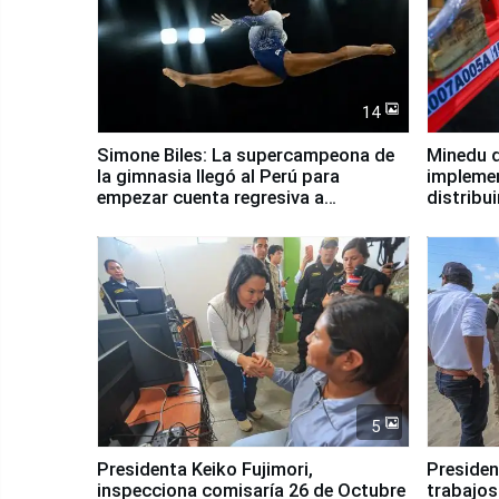
14
Simone Biles: La supercampeona de
Minedu d
la gimnasia llegó al Perú para
impleme
empezar cuenta regresiva a
distribu
Panamericanos Lima 2027
5
Presidenta Keiko Fujimori,
Presiden
inspecciona comisaría 26 de Octubre
trabajos