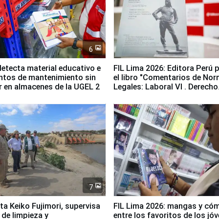
6
etecta material educativo e
FIL Lima 2026: Editora Perú 
ntos de mantenimiento sin
el libro "Comentarios de No
ir en almacenes de la UGEL 2
Legales: Laboral Vl . Derecho
Colectivo"
7
ta Keiko Fujimori, supervisa
FIL Lima 2026: mangas y có
 de limpieza y
entre los favoritos de los jó