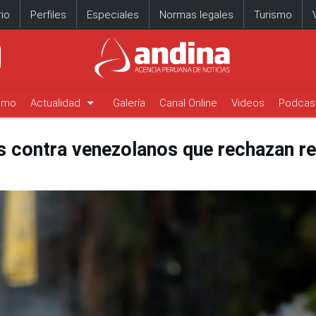
io
Perfiles
Especiales
Normas legales
Turismo
arrow_drop_down
timo
Actualidad
Galería
Canal Online
Videos
Podcas
as contra venezolanos que rechazan r