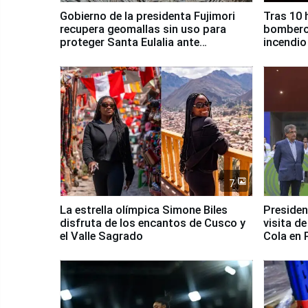
Gobierno de la presidenta Fujimori
Tras 10 
recupera geomallas sin uso para
bomberos
proteger Santa Eulalia ante
incendio
Fenómeno El Niño
Santiago
7
La estrella olímpica Simone Biles
Presiden
disfruta de los encantos de Cusco y
visita d
el Valle Sagrado
Cola en