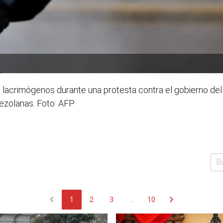
es lacrimógenos durante una protesta contra el gobierno de
ezolanas. Foto: AFP
chevron_left
chevron_right
1
2
3
...
10