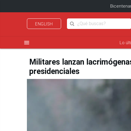
Bicentenar
ENGLISH
menu
Lo úl
Militares lanzan lacrimógen
presidenciales