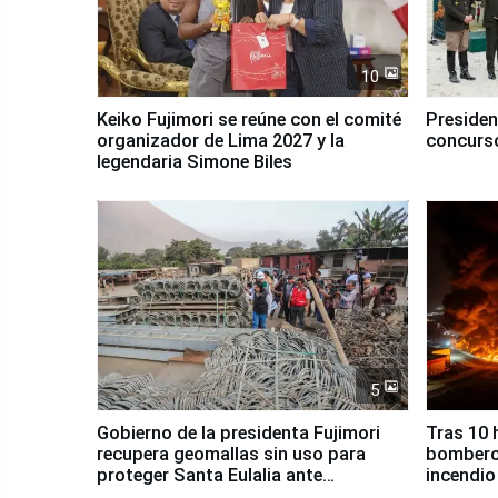
10
Keiko Fujimori se reúne con el comité
Presiden
organizador de Lima 2027 y la
concurso
legendaria Simone Biles
5
Gobierno de la presidenta Fujimori
Tras 10 
recupera geomallas sin uso para
bomberos
proteger Santa Eulalia ante
incendio
Fenómeno El Niño
Santiago