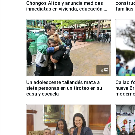
Chongos Altos y anuncia medidas
construc
inmediatas en vivienda, educación,
familias
salud y empleo
Junín
4
Un adolescente tailandés mata a
Callao f
siete personas en un tiroteo en su
nueva Br
casa y escuela
moderno
Serenaz