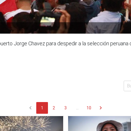
puerto Jorge Chavez para despedir a la selección peruana d
chevron_left
chevron_right
1
2
3
...
10