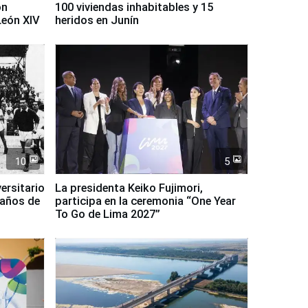
on
100 viviendas inhabitables y 15
León XIV
heridos en Junín
10
5
ersitario
La presidenta Keiko Fujimori,
 años de
participa en la ceremonia “One Year
To Go de Lima 2027”