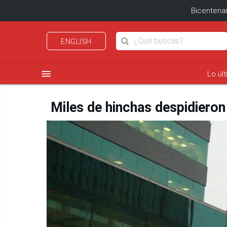
Bicentenar
ENGLISH
menu
Lo úl
Miles de hinchas despidieron