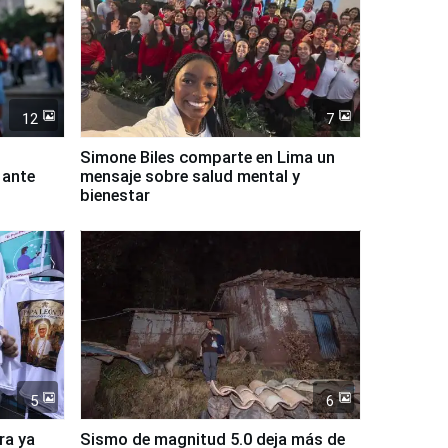
12
7
Simone Biles comparte en Lima un
 ante
mensaje sobre salud mental y
bienestar
5
6
ra ya
Sismo de magnitud 5.0 deja más de