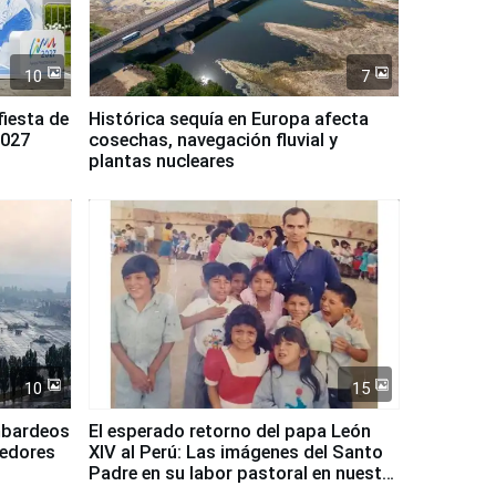
10
7
fiesta de
Histórica sequía en Europa afecta
2027
cosechas, navegación fluvial y
plantas nucleares
10
15
mbardeos
El esperado retorno del papa León
dedores
XIV al Perú: Las imágenes del Santo
Padre en su labor pastoral en nuestro
país