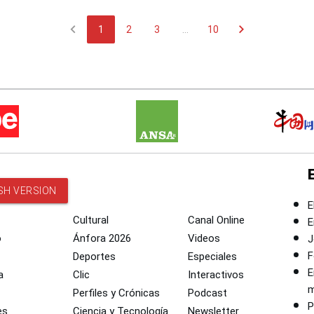
chevron_left
chevron_right
1
2
3
...
10
SH VERSION
E
Cultural
Canal Online
E
o
Ánfora 2026
Videos
J
F
Deportes
Especiales
E
a
Clic
Interactivos
m
Perfiles y Crónicas
Podcast
P
es
Ciencia y Tecnología
Newsletter