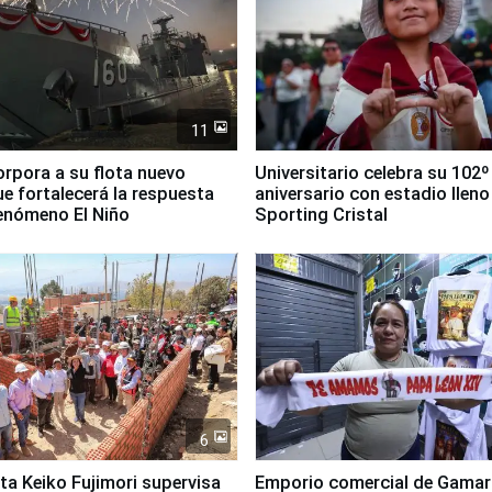
11
orpora a su flota nuevo
Universitario celebra su 102º
e fortalecerá la respuesta
aniversario con estadio lleno
fenómeno El Niño
Sporting Cristal
6
ta Keiko Fujimori supervisa
Emporio comercial de Gamar