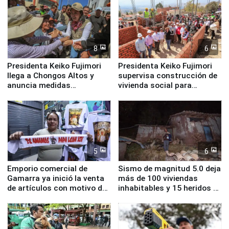
8
6
Presidenta Keiko Fujimori
Presidenta Keiko Fujimori
llega a Chongos Altos y
supervisa construcción de
anuncia medidas
vivienda social para
inmediatas en vivienda,
familias afectadas por
educación, salud y empleo
sismo en Junín
5
6
Emporio comercial de
Sismo de magnitud 5.0 deja
Gamarra ya inició la venta
más de 100 viviendas
de artículos con motivo de
inhabitables y 15 heridos en
la visita del papa León XIV
Junín