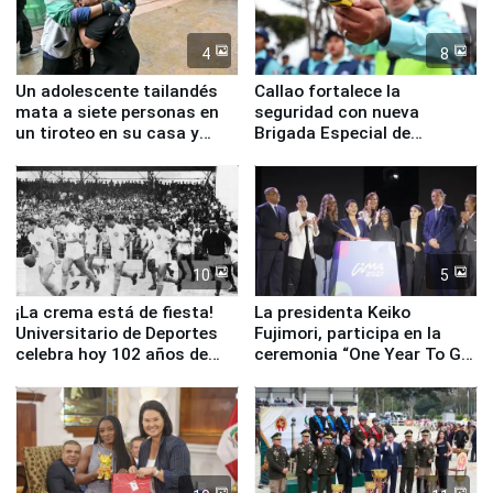
4
8
Un adolescente tailandés
Callao fortalece la
mata a siete personas en
seguridad con nueva
un tiroteo en su casa y
Brigada Especial de
escuela
Turismo y moderno
equipamiento para
Serenazgo
10
5
¡La crema está de fiesta!
La presidenta Keiko
Universitario de Deportes
Fujimori, participa en la
celebra hoy 102 años de
ceremonia “One Year To Go
fundación
de Lima 2027”