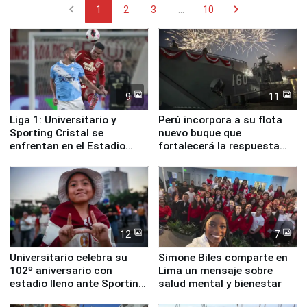
chevron_left
chevron_right
1
2
3
...
10
9
11
Liga 1: Universitario y
Perú incorpora a su flota
Sporting Cristal se
nuevo buque que
enfrentan en el Estadio
fortalecerá la respuesta
Monumental
ante el fenómeno El Niño
12
7
Universitario celebra su
Simone Biles comparte en
102º aniversario con
Lima un mensaje sobre
estadio lleno ante Sporting
salud mental y bienestar
Cristal