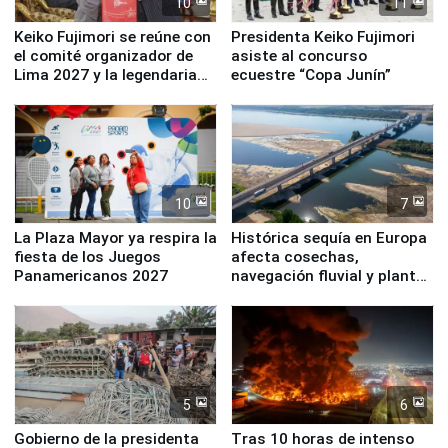
10
11
Keiko Fujimori se reúne con
Presidenta Keiko Fujimori
el comité organizador de
asiste al concurso
Lima 2027 y la legendaria
ecuestre “Copa Junín”
Simone Biles
10
7
La Plaza Mayor ya respira la
Histórica sequía en Europa
fiesta de los Juegos
afecta cosechas,
Panamericanos 2027
navegación fluvial y plantas
nucleares
5
6
Gobierno de la presidenta
Tras 10 horas de intenso