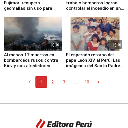
Fujimori recupera
trabajo bomberos logran
geomallas sin uso para
controlar el incendio en una
proteger Santa Eulalia ante
planta química de Santiago
Fenómeno El Niño
de Chile
10
15
Al menos 17 muertos en
El esperado retorno del
bombardeos rusos contra
papa León XIV al Perú: Las
Kiev y sus alrededores
imágenes del Santo Padre
en su labor pastoral en
nuestro país
chevron_left
chevron_right
1
2
3
...
10