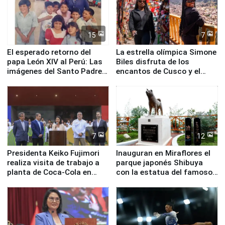
15
7
El esperado retorno del
La estrella olímpica Simone
papa León XIV al Perú: Las
Biles disfruta de los
imágenes del Santo Padre
encantos de Cusco y el
en su labor pastoral en
Valle Sagrado
nuestro país
7
12
Presidenta Keiko Fujimori
Inauguran en Miraflores el
realiza visita de trabajo a
parque japonés Shibuya
planta de Coca-Cola en
con la estatua del famoso
Pucusana
perro Hachiko