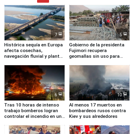
7
5
Histórica sequía en Europa
Gobierno de la presidenta
afecta cosechas,
Fujimori recupera
navegación fluvial y plantas
geomallas sin uso para
nucleares
proteger Santa Eulalia ante
Fenómeno El Niño
6
10
Tras 10 horas de intenso
Al menos 17 muertos en
trabajo bomberos logran
bombardeos rusos contra
controlar el incendio en una
Kiev y sus alrededores
planta química de Santiago
de Chile