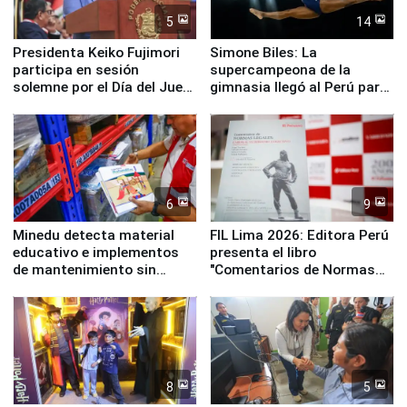
5
14
Presidenta Keiko Fujimori
Simone Biles: La
participa en sesión
supercampeona de la
solemne por el Día del Juez
gimnasia llegó al Perú para
y la Jueza
empezar cuenta regresiva a
Panamericanos Lima 2027
6
9
Minedu detecta material
FIL Lima 2026: Editora Perú
educativo e implementos
presenta el libro
de mantenimiento sin
"Comentarios de Normas
distribuir en almacenes de
Legales: Laboral Vl .
la UGEL 2
Derecho Colectivo"
8
5