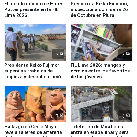
El mundo mágico de Harry
Presidenta Keiko Fujimori,
Potter presente en la FIL
inspecciona comisaría 26
Lima 2026
de Octubre en Piura
7
8
Presidenta Keiko Fujimori,
FIL Lima 2026: mangas y
supervisa trabajos de
cómics entre los favoritos
limpieza y descolmatación
de los jóvenes
en río Piura
7
6
Hallazgo en Cerro Mayal
Teleférico de Miraflores
revela talleres de alfarería
entra en etapa final y será