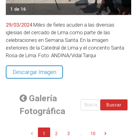
1 de 16
29/03/2024
Miles de fieles acuden a las diversas
iglesias del cercado de Lima como parte de las
celebraciones en Semana Santa. En la imagen
exteriores de la Catedral de Lima y el concento Santa
Rosa de Lima. Foto: ANDINA/Vidal Tarqui
Descargar Imagen
Galería
Buscar
Fotográfica
chevron_left
chevron_right
1
2
3
...
10