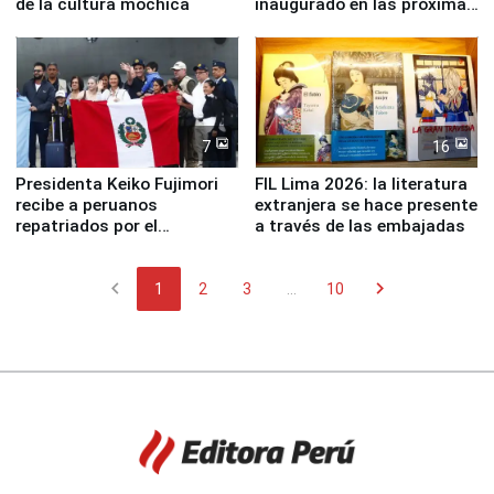
de la cultura mochica
inaugurado en las próximas
semanas
7
16
Presidenta Keiko Fujimori
FIL Lima 2026: la literatura
recibe a peruanos
extranjera se hace presente
repatriados por el
a través de las embajadas
terremoto en Venezuela
chevron_left
chevron_right
1
2
3
...
10