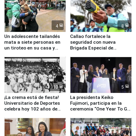
4
8
Un adolescente tailandés
Callao fortalece la
mata a siete personas en
seguridad con nueva
un tiroteo en su casa y
Brigada Especial de
escuela
Turismo y moderno
equipamiento para
Serenazgo
10
5
¡La crema está de fiesta!
La presidenta Keiko
Universitario de Deportes
Fujimori, participa en la
celebra hoy 102 años de
ceremonia “One Year To Go
fundación
de Lima 2027”