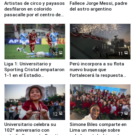
Artistas de circo y payasos
Fallece Jorge Messi, padre
desfilaron en colorido
del astro argentino
pasacalle por el centro de
Lima
12
11
Liga 1: Universitario y
Perú incorpora a su flota
Sporting Cristal empataron
nuevo buque que
1-1 en el Estadio
fortalecerá la respuesta
Monumental
ante el fenómeno El Niño
12
7
Universitario celebra su
Simone Biles comparte en
102º aniversario con
Lima un mensaje sobre