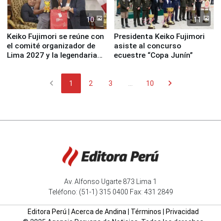
10
11
Keiko Fujimori se reúne con
Presidenta Keiko Fujimori
el comité organizador de
asiste al concurso
Lima 2027 y la legendaria
ecuestre “Copa Junín”
Simone Biles
chevron_left
chevron_right
1
2
3
...
10
Av. Alfonso Ugarte 873 Lima 1
Teléfono: (51-1) 315 0400 Fax: 431 2849
Editora Perú
|
Acerca de Andina
|
Términos
|
Privacidad