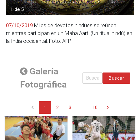
1 de 5
07/10/2019
Miles de devotos hindúes se reúnen
mientras participan en un Maha Aarti (Un ritual hindú) en
la India occidental. Foto: AFP
Galería
Buscar
Fotográfica
chevron_left
chevron_right
1
2
3
...
10