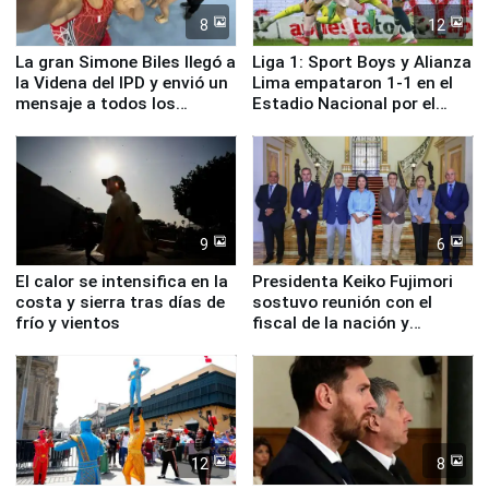
8
12
La gran Simone Biles llegó a
Liga 1: Sport Boys y Alianza
la Videna del IPD y envió un
Lima empataron 1-1 en el
mensaje a todos los
Estadio Nacional por el
deportistas del Perú
Torneo Clausura
9
6
El calor se intensifica en la
Presidenta Keiko Fujimori
costa y sierra tras días de
sostuvo reunión con el
frío y vientos
fiscal de la nación y
ministros de Estado
12
8