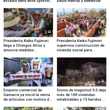
estadio lleno ante Sporting
salud mental y bienestar
Cristal
8
6
Presidenta Keiko Fujimori
Presidenta Keiko Fujimori
llega a Chongos Altos y
supervisa construcción de
anuncia medidas
vivienda social para
inmediatas en vivienda,
familias afectadas por
educación, salud y empleo
sismo en Junín
5
6
Emporio comercial de
Sismo de magnitud 5.0 deja
Gamarra ya inició la venta
más de 100 viviendas
de artículos con motivo de
inhabitables y 15 heridos en
la visita del papa León XIV
Junín