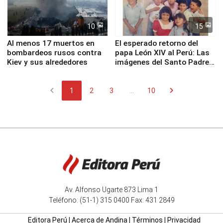
10
15
Al menos 17 muertos en
El esperado retorno del
bombardeos rusos contra
papa León XIV al Perú: Las
Kiev y sus alrededores
imágenes del Santo Padre
en su labor pastoral en
nuestro país
chevron_left
chevron_right
1
2
3
...
10
Av. Alfonso Ugarte 873 Lima 1
Teléfono: (51-1) 315 0400 Fax: 431 2849
Editora Perú
|
Acerca de Andina
|
Términos
|
Privacidad