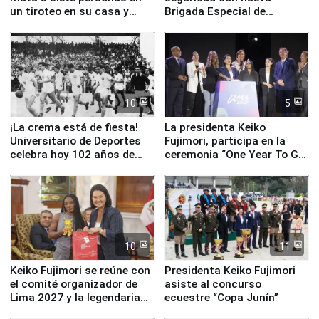
un tiroteo en su casa y
Brigada Especial de
escuela
Turismo y moderno
equipamiento para
Serenazgo
10
5
¡La crema está de fiesta!
La presidenta Keiko
Universitario de Deportes
Fujimori, participa en la
celebra hoy 102 años de
ceremonia “One Year To Go
fundación
de Lima 2027”
10
11
Keiko Fujimori se reúne con
Presidenta Keiko Fujimori
el comité organizador de
asiste al concurso
Lima 2027 y la legendaria
ecuestre “Copa Junín”
Simone Biles