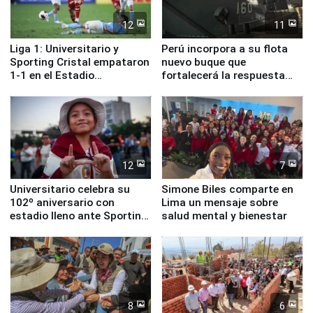
12
11
Liga 1: Universitario y
Perú incorpora a su flota
Sporting Cristal empataron
nuevo buque que
1-1 en el Estadio
fortalecerá la respuesta
Monumental
ante el fenómeno El Niño
12
7
Universitario celebra su
Simone Biles comparte en
102º aniversario con
Lima un mensaje sobre
estadio lleno ante Sporting
salud mental y bienestar
Cristal
8
6