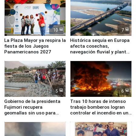
10
7
La Plaza Mayor ya respira la
Histórica sequía en Europa
fiesta de los Juegos
afecta cosechas,
Panamericanos 2027
navegación fluvial y plantas
nucleares
5
6
Gobierno de la presidenta
Tras 10 horas de intenso
Fujimori recupera
trabajo bomberos logran
geomallas sin uso para
controlar el incendio en una
proteger Santa Eulalia ante
planta química de Santiago
Fenómeno El Niño
de Chile