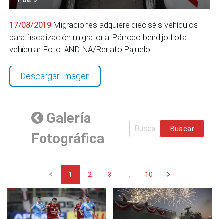
17/08/2019
Migraciones adquiere dieciséis vehículos
para fiscalización migratoria. Párroco bendijo flota
vehícular. Foto: ANDINA/Renato Pajuelo
Descargar Imagen
Galería
Buscar
Fotográfica
chevron_left
chevron_right
1
2
3
...
10