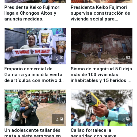
Presidenta Keiko Fujimori
Presidenta Keiko Fujimori
llega a Chongos Altos y
supervisa construcción de
anuncia medidas
vivienda social para
inmediatas en vivienda,
familias afectadas por
educación, salud y empleo
sismo en Junín
5
6
Emporio comercial de
Sismo de magnitud 5.0 deja
Gamarra ya inició la venta
más de 100 viviendas
de artículos con motivo de
inhabitables y 15 heridos en
la visita del papa León XIV
Junín
4
8
Un adolescente tailandés
Callao fortalece la
mata a siete personas en
seguridad con nueva