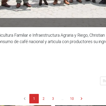
ultura Familiar e Infraestructura Agraria y Riego, Christian
onsumo de café nacional y articula con productores su i
chevron_left
chevron_right
1
2
3
...
10