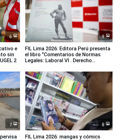
6
9
cativo e
FIL Lima 2026: Editora Perú presenta
to sin
el libro "Comentarios de Normas
a UGEL 2
Legales: Laboral Vl . Derecho
Colectivo"
7
8
upervisa
FIL Lima 2026: mangas y cómics