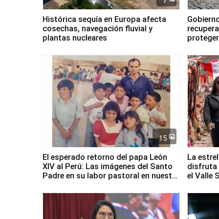
7
Histórica sequía en Europa afecta
Gobierno
cosechas, navegación fluvial y
recupera
plantas nucleares
proteger
Fenómen
15
El esperado retorno del papa León
La estre
XIV al Perú: Las imágenes del Santo
disfruta
Padre en su labor pastoral en nuestro
el Valle
país