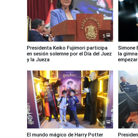
5
Presidenta Keiko Fujimori participa
Simone B
en sesión solemne por el Día del Juez
la gimna
y la Jueza
empezar 
Panamer
8
El mundo mágico de Harry Potter
Presidenta Keiko Fu