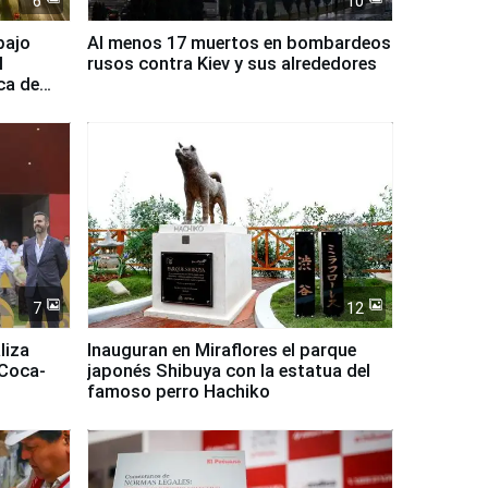
6
10
bajo
Al menos 17 muertos en bombardeos
l
rusos contra Kiev y sus alrededores
ca de
7
12
liza
Inauguran en Miraflores el parque
 Coca-
japonés Shibuya con la estatua del
famoso perro Hachiko