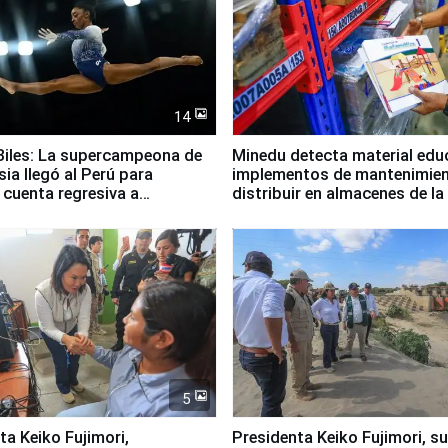
14
iles: La supercampeona de
Minedu detecta material edu
sia llegó al Perú para
implementos de mantenimien
cuenta regresiva a
distribuir en almacenes de l
icanos Lima 2027
5
jimori,
Presidenta Keiko Fujimori, s