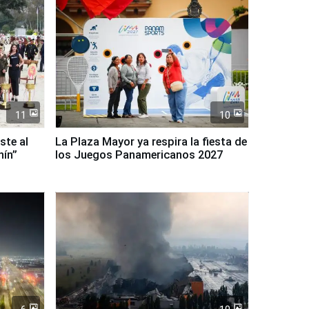
11
10
ste al
La Plaza Mayor ya respira la fiesta de
nín”
los Juegos Panamericanos 2027