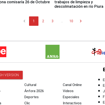
ona comisaría 26 de Octubre
trabajos de limpieza y
descolmatación en río Piura
chevron_left
chevron_right
1
2
3
...
10
SH VERSION
E
Cultural
Canal Online
E
o
Ánfora 2026
Videos
J
F
Deportes
Especiales
E
a
Clic
Interactivos