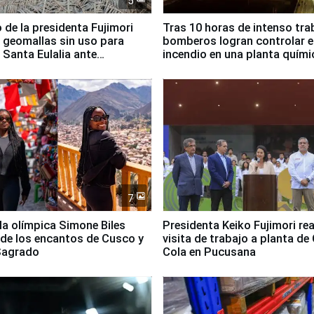
5
 de la presidenta Fujimori
Tras 10 horas de intenso tra
 geomallas sin uso para
bomberos logran controlar e
 Santa Eulalia ante
incendio en una planta quími
o El Niño
Santiago de Chile
7
lla olímpica Simone Biles
Presidenta Keiko Fujimori rea
 de los encantos de Cusco y
visita de trabajo a planta de
 Sagrado
Cola en Pucusana