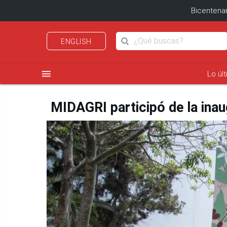
Bicentenar
ENGLISH
menu
Lo úl
MIDAGRI participó de la ina