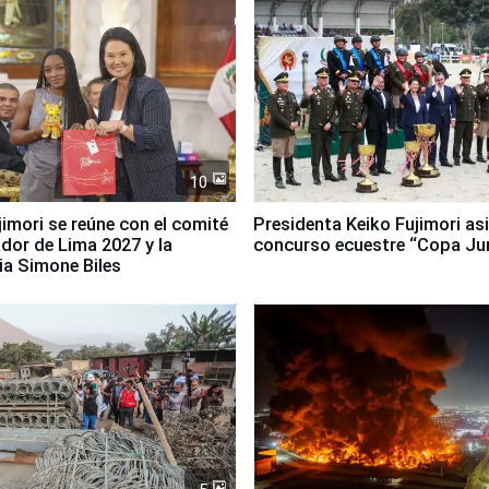
10
jimori se reúne con el comité
Presidenta Keiko Fujimori asi
dor de Lima 2027 y la
concurso ecuestre “Copa Ju
ia Simone Biles