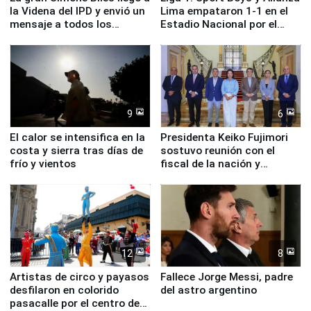
la Videna del IPD y envió un
Lima empataron 1-1 en el
mensaje a todos los
Estadio Nacional por el
deportistas del Perú
Torneo Clausura
9
6
El calor se intensifica en la
Presidenta Keiko Fujimori
costa y sierra tras días de
sostuvo reunión con el
frío y vientos
fiscal de la nación y
ministros de Estado
12
8
Artistas de circo y payasos
Fallece Jorge Messi, padre
desfilaron en colorido
del astro argentino
pasacalle por el centro de