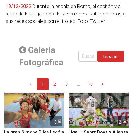
19/12/2022
Durante la escala en Roma, el capitán y el
resto de los jugadores de la Scaloneta subieron fotos a
sus redes sociales con el trofeo. Foto: Twitter
Galería
Buscar
Fotográfica
chevron_left
chevron_right
1
2
3
...
10
8
12
La gran Simone Biles llegó a
Liga 1: Sport Boys y Alianza