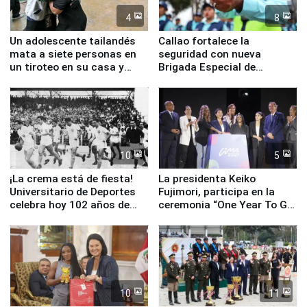
4
8
Un adolescente tailandés
Callao fortalece la
mata a siete personas en
seguridad con nueva
un tiroteo en su casa y
Brigada Especial de
escuela
Turismo y moderno
equipamiento para
Serenazgo
10
5
¡La crema está de fiesta!
La presidenta Keiko
Universitario de Deportes
Fujimori, participa en la
celebra hoy 102 años de
ceremonia “One Year To Go
fundación
de Lima 2027”
10
11