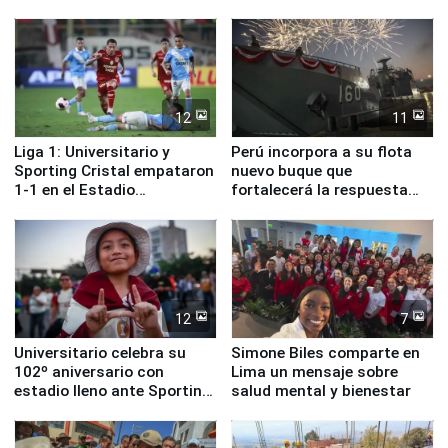
Lima
12
11
Liga 1: Universitario y
Perú incorpora a su flota
Sporting Cristal empataron
nuevo buque que
1-1 en el Estadio
fortalecerá la respuesta
Monumental
ante el fenómeno El Niño
12
7
Universitario celebra su
Simone Biles comparte en
102º aniversario con
Lima un mensaje sobre
estadio lleno ante Sporting
salud mental y bienestar
Cristal