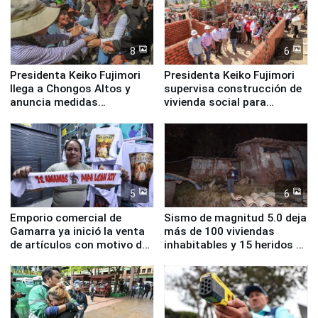
8
6
Presidenta Keiko Fujimori
Presidenta Keiko Fujimori
llega a Chongos Altos y
supervisa construcción de
anuncia medidas
vivienda social para
inmediatas en vivienda,
familias afectadas por
educación, salud y empleo
sismo en Junín
5
6
Emporio comercial de
Sismo de magnitud 5.0 deja
Gamarra ya inició la venta
más de 100 viviendas
de artículos con motivo de
inhabitables y 15 heridos en
la visita del papa León XIV
Junín