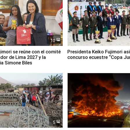
10
jimori se reúne con el comité
Presidenta Keiko Fujimori asi
dor de Lima 2027 y la
concurso ecuestre “Copa Ju
ia Simone Biles
5