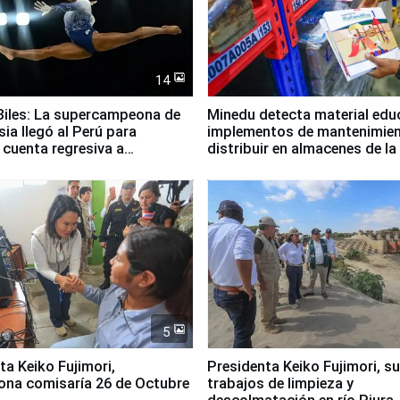
14
iles: La supercampeona de
Minedu detecta material edu
sia llegó al Perú para
implementos de mantenimien
cuenta regresiva a
distribuir en almacenes de l
icanos Lima 2027
5
jimori,
Presidenta Keiko Fujimori, s
ona comisaría 26 de Octubre
trabajos de limpieza y