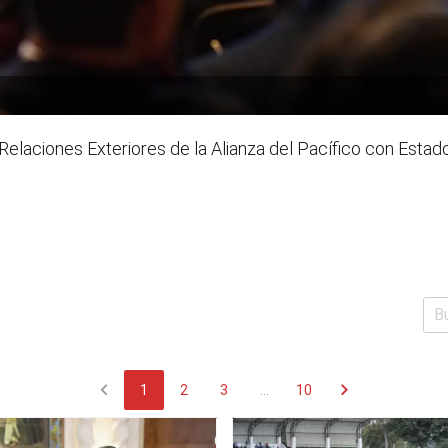
Relaciones Exteriores de la Alianza del Pacífico con Es
chevron_left
chevron_right
1
2
3
...
10