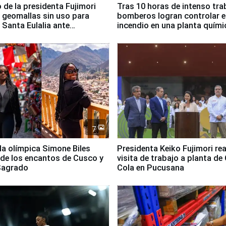
 de la presidenta Fujimori
Tras 10 horas de intenso tra
 geomallas sin uso para
bomberos logran controlar e
 Santa Eulalia ante
incendio en una planta quími
o El Niño
Santiago de Chile
7
lla olímpica Simone Biles
Presidenta Keiko Fujimori rea
 de los encantos de Cusco y
visita de trabajo a planta de
 Sagrado
Cola en Pucusana