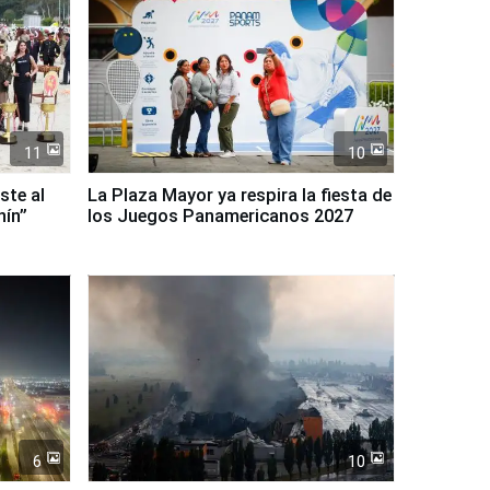
11
10
ste al
La Plaza Mayor ya respira la fiesta de
nín”
los Juegos Panamericanos 2027
6
10