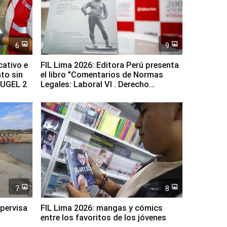
6
9
cativo e
FIL Lima 2026: Editora Perú presenta
to sin
el libro "Comentarios de Normas
a UGEL 2
Legales: Laboral Vl . Derecho
Colectivo"
7
8
upervisa
FIL Lima 2026: mangas y cómics
entre los favoritos de los jóvenes