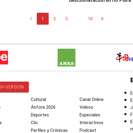
descolmatación en río Piura
chevron_left
chevron_right
1
2
3
...
10
SH VERSION
E
Cultural
Canal Online
E
o
Ánfora 2026
Videos
J
F
Deportes
Especiales
E
a
Clic
Interactivos
m
Perfiles y Crónicas
Podcast