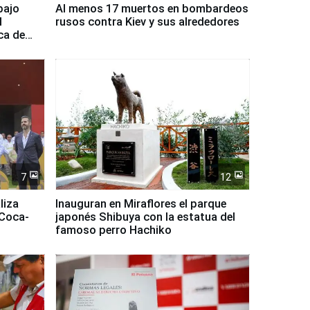
bajo
Al menos 17 muertos en bombardeos
l
rusos contra Kiev y sus alrededores
ca de
7
12
liza
Inauguran en Miraflores el parque
 Coca-
japonés Shibuya con la estatua del
famoso perro Hachiko