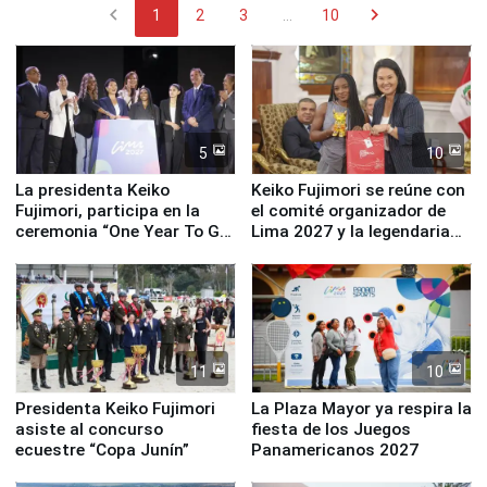
chevron_left
chevron_right
1
2
3
...
10
5
10
La presidenta Keiko
Keiko Fujimori se reúne con
Fujimori, participa en la
el comité organizador de
ceremonia “One Year To Go
Lima 2027 y la legendaria
de Lima 2027”
Simone Biles
11
10
Presidenta Keiko Fujimori
La Plaza Mayor ya respira la
asiste al concurso
fiesta de los Juegos
ecuestre “Copa Junín”
Panamericanos 2027