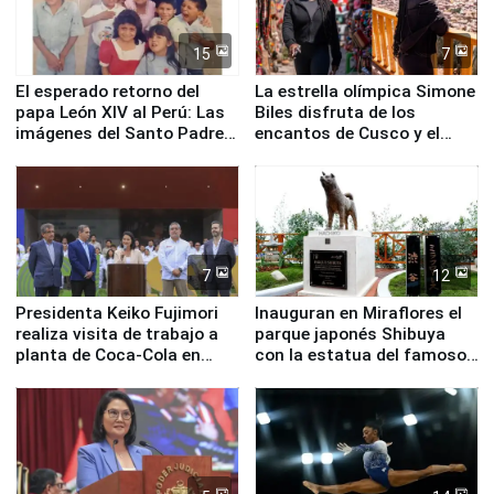
15
7
El esperado retorno del
La estrella olímpica Simone
papa León XIV al Perú: Las
Biles disfruta de los
imágenes del Santo Padre
encantos de Cusco y el
en su labor pastoral en
Valle Sagrado
nuestro país
7
12
Presidenta Keiko Fujimori
Inauguran en Miraflores el
realiza visita de trabajo a
parque japonés Shibuya
planta de Coca-Cola en
con la estatua del famoso
Pucusana
perro Hachiko