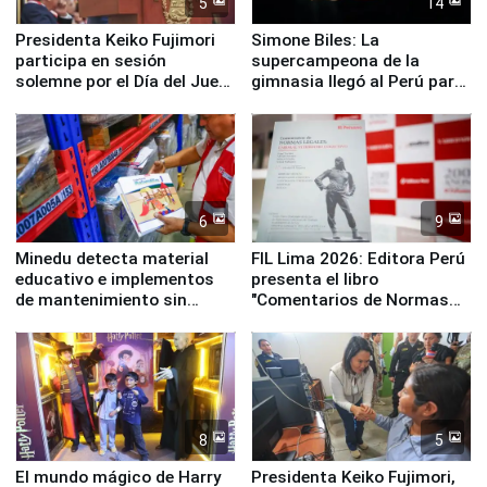
5
14
Presidenta Keiko Fujimori
Simone Biles: La
participa en sesión
supercampeona de la
solemne por el Día del Juez
gimnasia llegó al Perú para
y la Jueza
empezar cuenta regresiva a
Panamericanos Lima 2027
6
9
Minedu detecta material
FIL Lima 2026: Editora Perú
educativo e implementos
presenta el libro
de mantenimiento sin
"Comentarios de Normas
distribuir en almacenes de
Legales: Laboral Vl .
la UGEL 2
Derecho Colectivo"
8
5
El mundo mágico de Harry
Presidenta Keiko Fujimori,