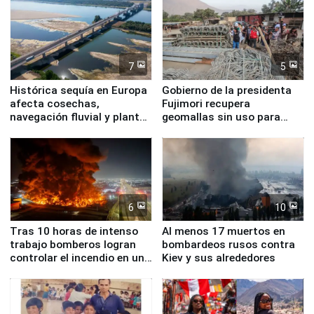
7
5
Histórica sequía en Europa
Gobierno de la presidenta
afecta cosechas,
Fujimori recupera
navegación fluvial y plantas
geomallas sin uso para
nucleares
proteger Santa Eulalia ante
Fenómeno El Niño
6
10
Tras 10 horas de intenso
Al menos 17 muertos en
trabajo bomberos logran
bombardeos rusos contra
controlar el incendio en una
Kiev y sus alrededores
planta química de Santiago
de Chile