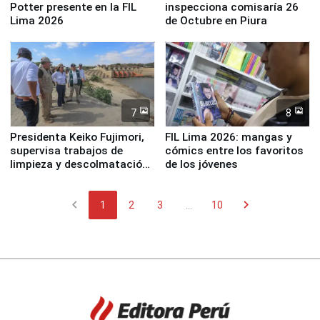
Potter presente en la FIL
inspecciona comisaría 26
Lima 2026
de Octubre en Piura
7
8
Presidenta Keiko Fujimori,
FIL Lima 2026: mangas y
supervisa trabajos de
cómics entre los favoritos
limpieza y descolmatación
de los jóvenes
en río Piura
chevron_left
chevron_right
1
2
3
...
10