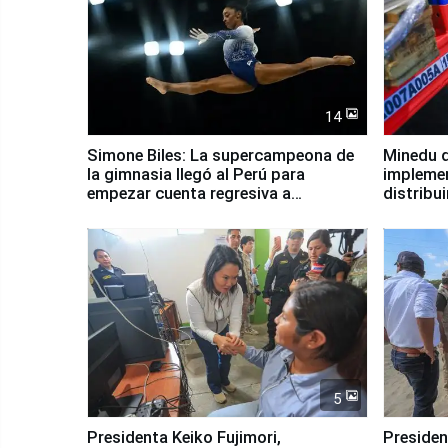
14
Simone Biles: La supercampeona de
Minedu d
la gimnasia llegó al Perú para
impleme
empezar cuenta regresiva a
distribu
Panamericanos Lima 2027
5
Presidenta Keiko Fujimori,
Presiden