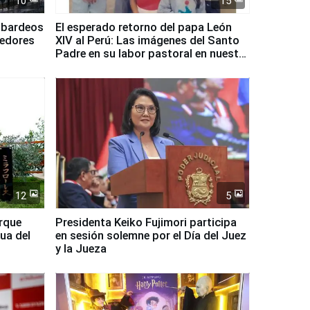
10
15
mbardeos
El esperado retorno del papa León
dedores
XIV al Perú: Las imágenes del Santo
Padre en su labor pastoral en nuestro
país
12
5
arque
Presidenta Keiko Fujimori participa
ua del
en sesión solemne por el Día del Juez
y la Jueza