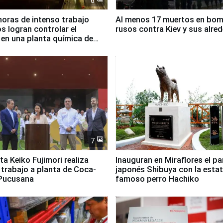
6
horas de intenso trabajo
Al menos 17 muertos en bo
 logran controlar el
rusos contra Kiev y sus alre
 en una planta química de
 de Chile
7
ta Keiko Fujimori realiza
Inauguran en Miraflores el p
e trabajo a planta de Coca-
japonés Shibuya con la estat
 Pucusana
famoso perro Hachiko