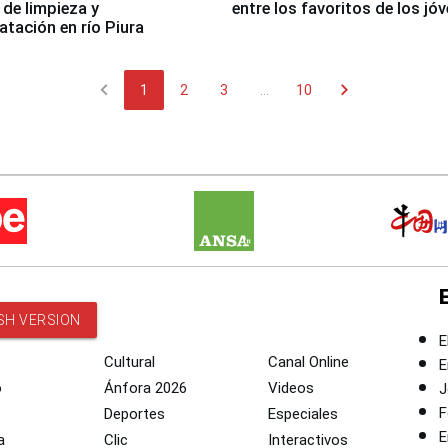
 de limpieza y
entre los favoritos de los jó
tación en río Piura
chevron_left
chevron_right
1
2
3
...
10
SH VERSION
E
Cultural
Canal Online
E
o
Ánfora 2026
Videos
J
F
Deportes
Especiales
E
a
Clic
Interactivos