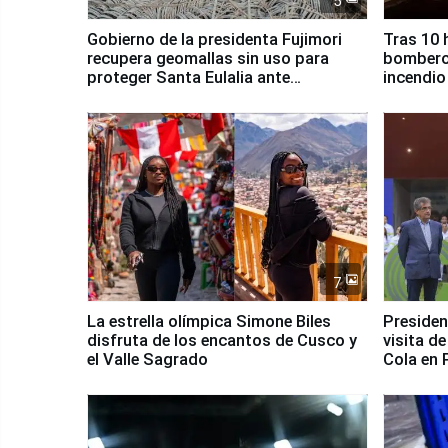
5
Gobierno de la presidenta Fujimori
Tras 10 
recupera geomallas sin uso para
bomberos
proteger Santa Eulalia ante
incendio
Fenómeno El Niño
Santiago
7
La estrella olímpica Simone Biles
Presiden
disfruta de los encantos de Cusco y
visita d
el Valle Sagrado
Cola en