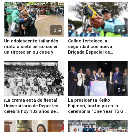
4
8
Un adolescente tailandés
Callao fortalece la
mata a siete personas en
seguridad con nueva
un tiroteo en su casa y
Brigada Especial de
escuela
Turismo y moderno
equipamiento para
Serenazgo
10
5
¡La crema está de fiesta!
La presidenta Keiko
Universitario de Deportes
Fujimori, participa en la
celebra hoy 102 años de
ceremonia “One Year To Go
fundación
de Lima 2027”