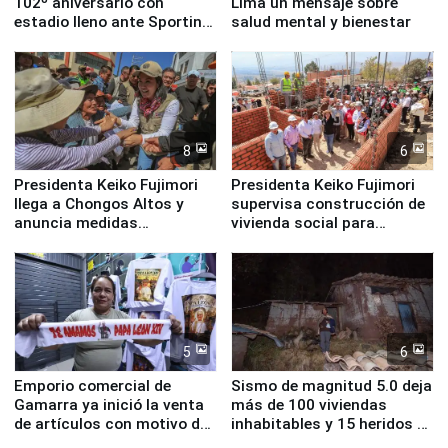
102º aniversario con
Lima un mensaje sobre
estadio lleno ante Sporting
salud mental y bienestar
Cristal
8
6
Presidenta Keiko Fujimori
Presidenta Keiko Fujimori
llega a Chongos Altos y
supervisa construcción de
anuncia medidas
vivienda social para
inmediatas en vivienda,
familias afectadas por
educación, salud y empleo
sismo en Junín
5
6
Emporio comercial de
Sismo de magnitud 5.0 deja
Gamarra ya inició la venta
más de 100 viviendas
de artículos con motivo de
inhabitables y 15 heridos en
la visita del papa León XIV
Junín