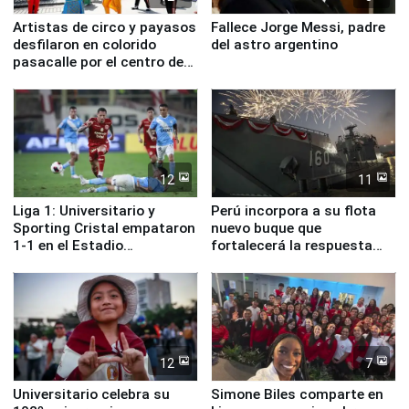
Artistas de circo y payasos
Fallece Jorge Messi, padre
desfilaron en colorido
del astro argentino
pasacalle por el centro de
Lima
12
11
Liga 1: Universitario y
Perú incorpora a su flota
Sporting Cristal empataron
nuevo buque que
1-1 en el Estadio
fortalecerá la respuesta
Monumental
ante el fenómeno El Niño
12
7
Universitario celebra su
Simone Biles comparte en