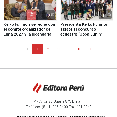
10
11
Keiko Fujimori se reúne con
Presidenta Keiko Fujimori
el comité organizador de
asiste al concurso
Lima 2027 y la legendaria
ecuestre “Copa Junín”
Simone Biles
chevron_left
chevron_right
1
2
3
...
10
Av. Alfonso Ugarte 873 Lima 1
Teléfono: (51-1) 315 0400 Fax: 431 2849