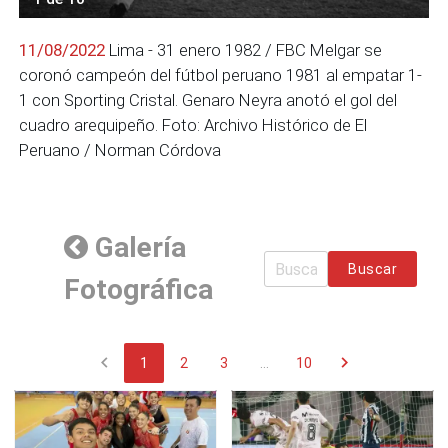
11/08/2022
Lima - 31 enero 1982 / FBC Melgar se
coronó campeón del fútbol peruano 1981 al empatar 1-
1 con Sporting Cristal. Genaro Neyra anotó el gol del
cuadro arequipeño. Foto: Archivo Histórico de El
Peruano / Norman Córdova
Galería
Buscar
Fotográfica
chevron_left
chevron_right
1
2
3
...
10