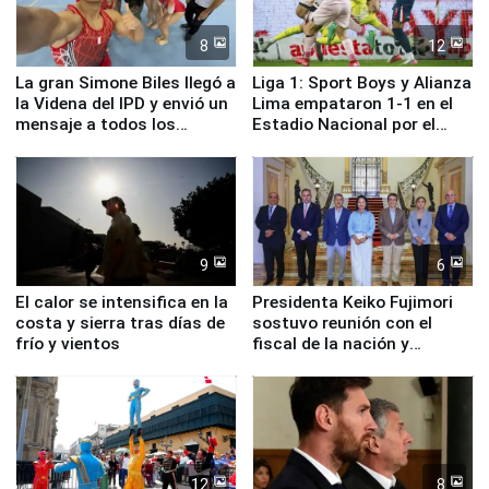
8
12
La gran Simone Biles llegó a
Liga 1: Sport Boys y Alianza
la Videna del IPD y envió un
Lima empataron 1-1 en el
mensaje a todos los
Estadio Nacional por el
deportistas del Perú
Torneo Clausura
9
6
El calor se intensifica en la
Presidenta Keiko Fujimori
costa y sierra tras días de
sostuvo reunión con el
frío y vientos
fiscal de la nación y
ministros de Estado
12
8