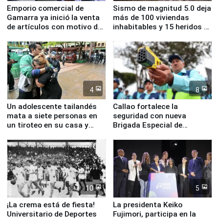
Emporio comercial de
Sismo de magnitud 5.0 deja
Gamarra ya inició la venta
más de 100 viviendas
de artículos con motivo de
inhabitables y 15 heridos en
la visita del papa León XIV
Junín
4
8
Un adolescente tailandés
Callao fortalece la
mata a siete personas en
seguridad con nueva
un tiroteo en su casa y
Brigada Especial de
escuela
Turismo y moderno
equipamiento para
Serenazgo
10
5
¡La crema está de fiesta!
La presidenta Keiko
Universitario de Deportes
Fujimori, participa en la