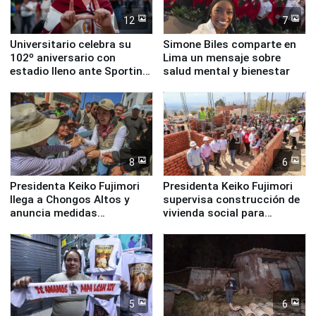
12
7
Universitario celebra su
Simone Biles comparte en
102º aniversario con
Lima un mensaje sobre
estadio lleno ante Sporting
salud mental y bienestar
Cristal
8
6
Presidenta Keiko Fujimori
Presidenta Keiko Fujimori
llega a Chongos Altos y
supervisa construcción de
anuncia medidas
vivienda social para
inmediatas en vivienda,
familias afectadas por
educación, salud y empleo
sismo en Junín
5
6