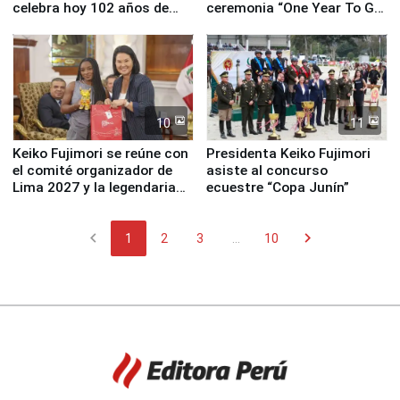
celebra hoy 102 años de
ceremonia “One Year To Go
fundación
de Lima 2027”
10
11
Keiko Fujimori se reúne con
Presidenta Keiko Fujimori
el comité organizador de
asiste al concurso
Lima 2027 y la legendaria
ecuestre “Copa Junín”
Simone Biles
chevron_left
chevron_right
1
2
3
...
10