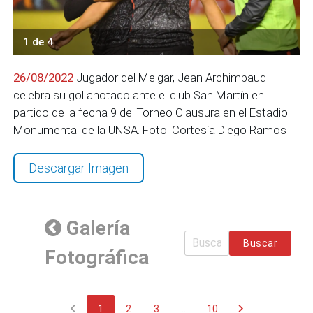
1 de 4
26/08/2022
Jugador del Melgar, Jean Archimbaud
celebra su gol anotado ante el club San Martín en
partido de la fecha 9 del Torneo Clausura en el Estadio
Monumental de la UNSA. Foto: Cortesía Diego Ramos
Descargar Imagen
Galería
Buscar
Fotográfica
chevron_left
chevron_right
1
2
3
...
10