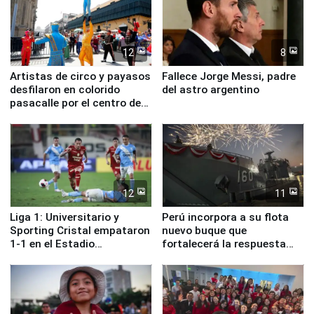
12
8
Artistas de circo y payasos
Fallece Jorge Messi, padre
desfilaron en colorido
del astro argentino
pasacalle por el centro de
Lima
12
11
Liga 1: Universitario y
Perú incorpora a su flota
Sporting Cristal empataron
nuevo buque que
1-1 en el Estadio
fortalecerá la respuesta
Monumental
ante el fenómeno El Niño