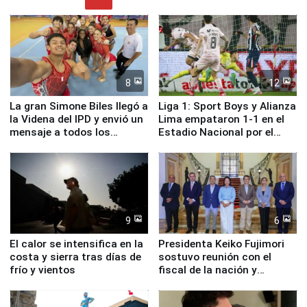
8
12
La gran Simone Biles llegó a
Liga 1: Sport Boys y Alianza
la Videna del IPD y envió un
Lima empataron 1-1 en el
mensaje a todos los
Estadio Nacional por el
deportistas del Perú
Torneo Clausura
9
6
El calor se intensifica en la
Presidenta Keiko Fujimori
costa y sierra tras días de
sostuvo reunión con el
frío y vientos
fiscal de la nación y
ministros de Estado