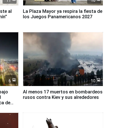
11
10
ste al
La Plaza Mayor ya respira la fiesta de
nín”
los Juegos Panamericanos 2027
6
10
bajo
Al menos 17 muertos en bombardeos
l
rusos contra Kiev y sus alrededores
ca de