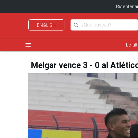
Bicentenar
ENGLISH
menu
Lo úl
Melgar vence 3 - 0 al Atlétic