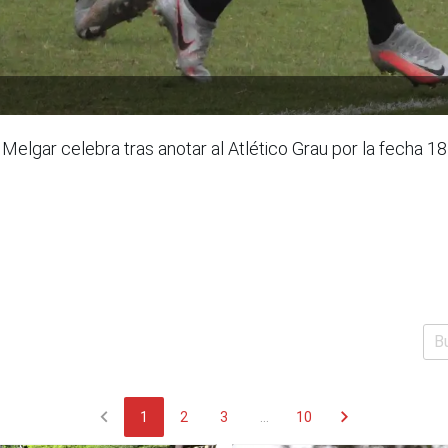
Melgar celebra tras anotar al Atlético Grau por la fecha 18 
chevron_left
chevron_right
1
2
3
...
10