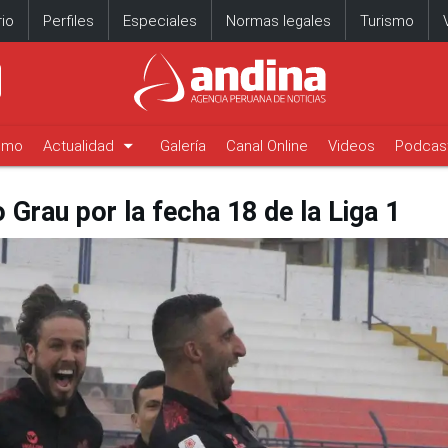
io
Perfiles
Especiales
Normas legales
Turismo
arrow_drop_down
timo
Actualidad
Galería
Canal Online
Videos
Podcas
o Grau por la fecha 18 de la Liga 1