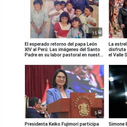
15
El esperado retorno del papa León
La estre
XIV al Perú: Las imágenes del Santo
disfruta
Padre en su labor pastoral en nuestro
el Valle
país
5
Presidenta Keiko Fujimori participa
Simone B