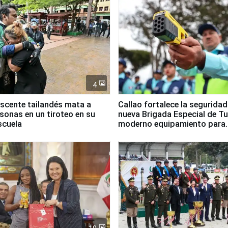
4
scente tailandés mata a
Callao fortalece la segurida
rsonas en un tiroteo en su
nueva Brigada Especial de T
scuela
moderno equipamiento para
Serenazgo