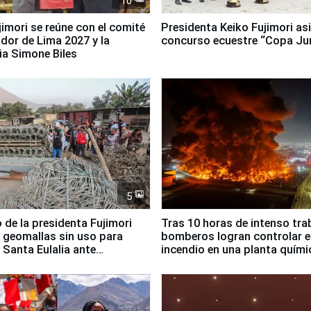
10
jimori se reúne con el comité
Presidenta Keiko Fujimori asi
dor de Lima 2027 y la
concurso ecuestre “Copa Ju
ia Simone Biles
5
 de la presidenta Fujimori
Tras 10 horas de intenso tra
 geomallas sin uso para
bomberos logran controlar e
 Santa Eulalia ante
incendio en una planta quími
o El Niño
Santiago de Chile