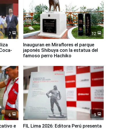
7
12
liza
Inauguran en Miraflores el parque
 Coca-
japonés Shibuya con la estatua del
famoso perro Hachiko
6
9
cativo e
FIL Lima 2026: Editora Perú presenta