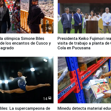
7
lla olímpica Simone Biles
Presidenta Keiko Fujimori rea
 de los encantos de Cusco y
visita de trabajo a planta de
 Sagrado
Cola en Pucusana
14
iles: La supercampeona de
Minedu detecta material edu