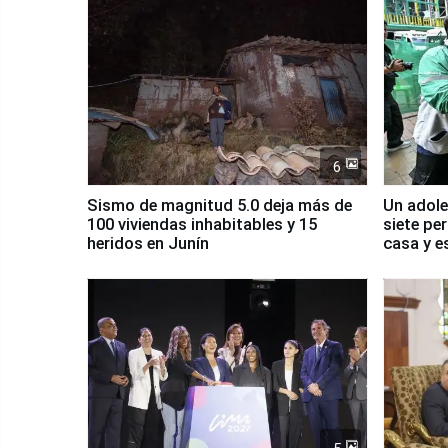
6
Sismo de magnitud 5.0 deja más de
Un adole
100 viviendas inhabitables y 15
siete pe
heridos en Junín
casa y e