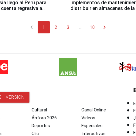
sia llegó al Perú para
implementos de mantenimien
cuenta regresiva a
distribuir en almacenes de l
icanos Lima 2027
chevron_left
chevron_right
1
2
3
...
10
SH VERSION
E
Cultural
Canal Online
E
o
Ánfora 2026
Videos
J
F
Deportes
Especiales
E
a
Clic
Interactivos