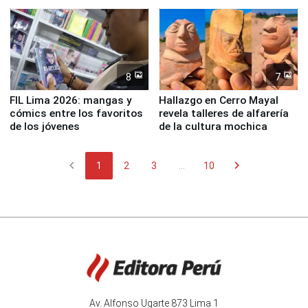
en río Piura
8
7
FIL Lima 2026: mangas y
Hallazgo en Cerro Mayal
cómics entre los favoritos
revela talleres de alfarería
de los jóvenes
de la cultura mochica
chevron_left
chevron_right
1
2
3
...
10
Av. Alfonso Ugarte 873 Lima 1