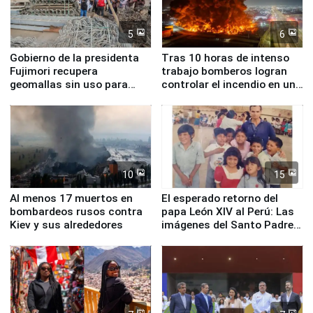
5
6
Gobierno de la presidenta
Tras 10 horas de intenso
Fujimori recupera
trabajo bomberos logran
geomallas sin uso para
controlar el incendio en una
proteger Santa Eulalia ante
planta química de Santiago
Fenómeno El Niño
de Chile
10
15
Al menos 17 muertos en
El esperado retorno del
bombardeos rusos contra
papa León XIV al Perú: Las
Kiev y sus alrededores
imágenes del Santo Padre
en su labor pastoral en
nuestro país