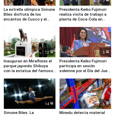
7
7
La estrella olímpica Simone
Presidenta Keiko Fujimori
Biles disfruta de los
realiza visita de trabajo a
encantos de Cusco y el
planta de Coca-Cola en
Valle Sagrado
Pucusana
12
5
Inauguran en Miraflores el
Presidenta Keiko Fujimori
parque japonés Shibuya
participa en sesión
con la estatua del famoso
solemne por el Día del Juez
perro Hachiko
y la Jueza
14
6
Simone Biles: La
Minedu detecta material