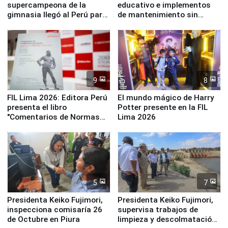
supercampeona de la
educativo e implementos
gimnasia llegó al Perú para
de mantenimiento sin
empezar cuenta regresiva a
distribuir en almacenes de
Panamericanos Lima 2027
la UGEL 2
9
8
FIL Lima 2026: Editora Perú
El mundo mágico de Harry
presenta el libro
Potter presente en la FIL
"Comentarios de Normas
Lima 2026
Legales: Laboral Vl .
Derecho Colectivo"
5
7
Presidenta Keiko Fujimori,
Presidenta Keiko Fujimori,
inspecciona comisaría 26
supervisa trabajos de
de Octubre en Piura
limpieza y descolmatación