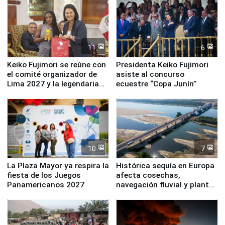
11
6
Keiko Fujimori se reúne con
Presidenta Keiko Fujimori
el comité organizador de
asiste al concurso
Lima 2027 y la legendaria
ecuestre “Copa Junín”
Simone Biles
10
7
La Plaza Mayor ya respira la
Histórica sequía en Europa
fiesta de los Juegos
afecta cosechas,
Panamericanos 2027
navegación fluvial y plantas
nucleares