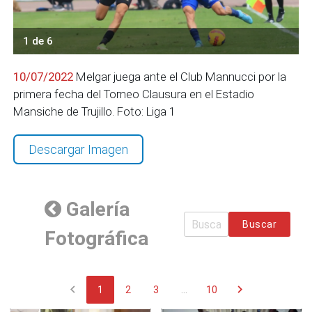
1 de 6
10/07/2022
Melgar juega ante el Club Mannucci por la
primera fecha del Torneo Clausura en el Estadio
Mansiche de Trujillo. Foto: Liga 1
Descargar Imagen
Galería
Buscar
Fotográfica
chevron_left
chevron_right
1
2
3
...
10