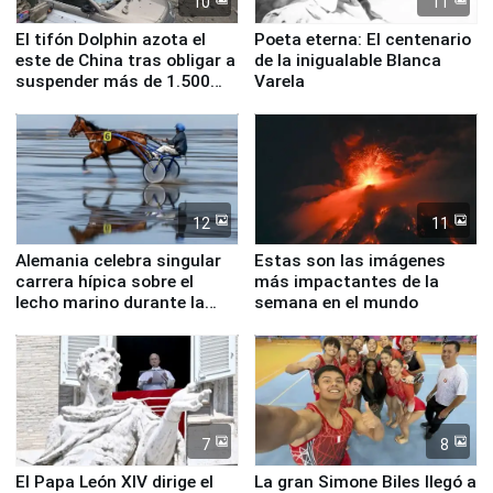
10
11
El tifón Dolphin azota el
Poeta eterna: El centenario
este de China tras obligar a
de la inigualable Blanca
suspender más de 1.500
Varela
vuelos
12
11
Alemania celebra singular
Estas son las imágenes
carrera hípica sobre el
más impactantes de la
lecho marino durante la
semana en el mundo
marea baja
7
8
El Papa León XIV dirige el
La gran Simone Biles llegó a