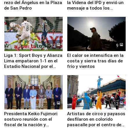
rezo del Ángelus en la Plaza
la Videna del IPD y envió un
de San Pedro
mensaje a todos los
deportistas del Perú
12
9
Liga 1: Sport Boys y Alianza
El calor se intensifica en la
Lima empataron 1-1 en el
costa y sierra tras días de
Estadio Nacional por el
frío y vientos
Torneo Clausura
6
12
Presidenta Keiko Fujimori
Artistas de circo y payasos
sostuvo reunión con el
desfilaron en colorido
fiscal de la nación y
pasacalle por el centro de