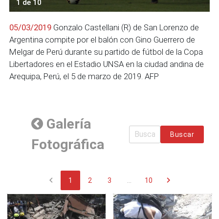
1 de 10
05/03/2019
Gonzalo Castellani (R) de San Lorenzo de
Argentina compite por el balón con Gino Guerrero de
Melgar de Perú durante su partido de fútbol de la Copa
Libertadores en el Estadio UNSA en la ciudad andina de
Arequipa, Perú, el 5 de marzo de 2019. AFP
Galería
Buscar
Fotográfica
chevron_left
chevron_right
1
2
3
...
10