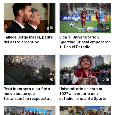
ministros de Estado
Lima
8
12
Fallece Jorge Messi, padre
Liga 1: Universitario y
del astro argentino
Sporting Cristal empataron
1-1 en el Estadio
Monumental
11
12
Perú incorpora a su flota
Universitario celebra su
nuevo buque que
102º aniversario con
fortalecerá la respuesta
estadio lleno ante Sporting
ante el fenómeno El Niño
Cristal