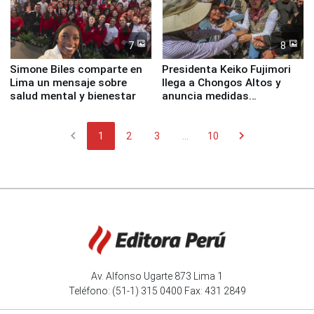
7
8
Simone Biles comparte en
Presidenta Keiko Fujimori
Lima un mensaje sobre
llega a Chongos Altos y
salud mental y bienestar
anuncia medidas
inmediatas en vivienda,
educación, salud y empleo
chevron_left
chevron_right
1
2
3
...
10
Av. Alfonso Ugarte 873 Lima 1
Teléfono: (51-1) 315 0400 Fax: 431 2849