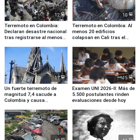
12
10
Terremoto en Colombia:
Terremoto en Colombia: Al
Declaran desastre nacional
menos 20 edificios
tras registrarse al menos
colapsan en Cali tras el
111 fallecidos
sismo de magnitud 7,4
17
15
Un fuerte terremoto de
Examen UNI 2026-II: Más de
magnitud 7,4 sacude a
5.500 postulantes rinden
Colombia y causa
evaluaciones desde hoy
evacuaciones en Bogotá