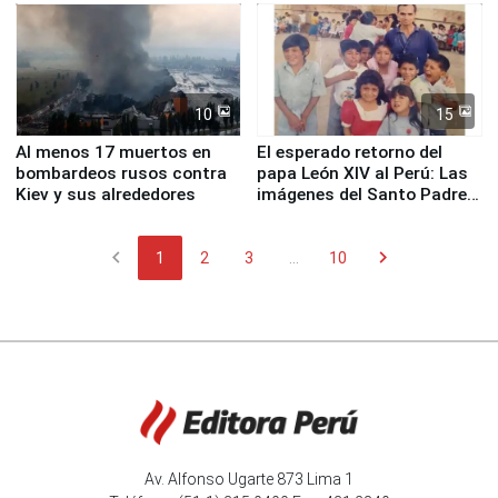
Fenómeno El Niño
de Chile
10
15
Al menos 17 muertos en
El esperado retorno del
bombardeos rusos contra
papa León XIV al Perú: Las
Kiev y sus alrededores
imágenes del Santo Padre
en su labor pastoral en
nuestro país
chevron_left
chevron_right
1
2
3
...
10
Av. Alfonso Ugarte 873 Lima 1