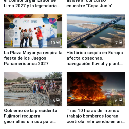
el comité organizador de
asiste al concurso
Lima 2027 y la legendaria
ecuestre “Copa Junín”
Simone Biles
10
7
La Plaza Mayor ya respira la
Histórica sequía en Europa
fiesta de los Juegos
afecta cosechas,
Panamericanos 2027
navegación fluvial y plantas
nucleares
5
6
Gobierno de la presidenta
Tras 10 horas de intenso
Fujimori recupera
trabajo bomberos logran
geomallas sin uso para
controlar el incendio en una
proteger Santa Eulalia ante
planta química de Santiago