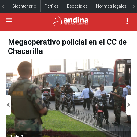
Bicentenario
Perfiles
Especiales
Normas legales
Megaoperativo policial en el CC de
Chacarilla
1 de 9