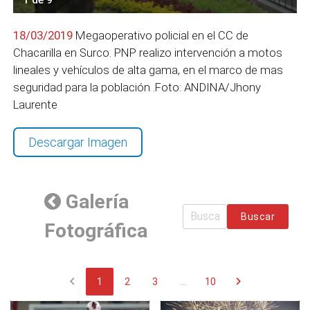
18/03/2019
Megaoperativo policial en el CC de
Chacarilla en Surco. PNP realizo intervención a motos
lineales y vehículos de alta gama, en el marco de mas
seguridad para la población .Foto: ANDINA/Jhony
Laurente
Descargar Imagen
Galería
Buscar
Fotográfica
chevron_left
chevron_right
1
2
3
...
10