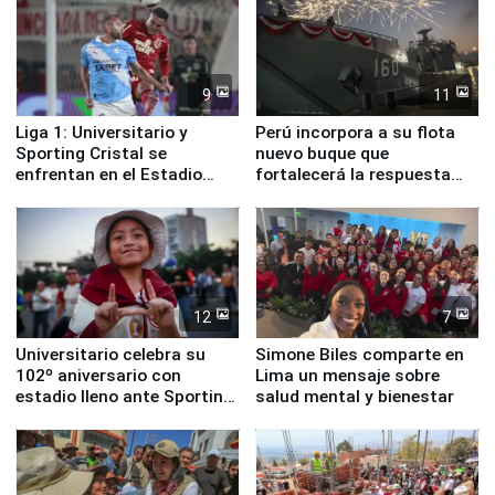
9
11
Liga 1: Universitario y
Perú incorpora a su flota
Sporting Cristal se
nuevo buque que
enfrentan en el Estadio
fortalecerá la respuesta
Monumental
ante el fenómeno El Niño
12
7
Universitario celebra su
Simone Biles comparte en
102º aniversario con
Lima un mensaje sobre
estadio lleno ante Sporting
salud mental y bienestar
Cristal