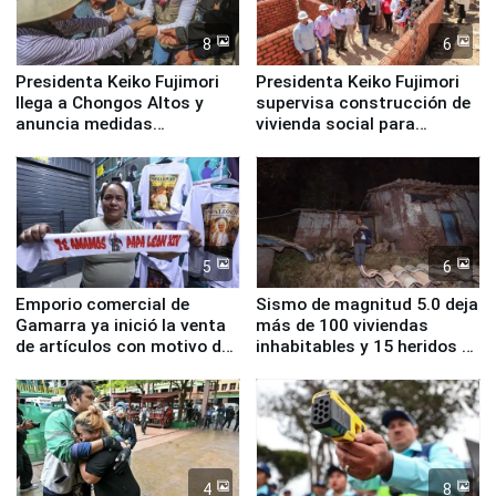
8
6
Presidenta Keiko Fujimori
Presidenta Keiko Fujimori
llega a Chongos Altos y
supervisa construcción de
anuncia medidas
vivienda social para
inmediatas en vivienda,
familias afectadas por
educación, salud y empleo
sismo en Junín
5
6
Emporio comercial de
Sismo de magnitud 5.0 deja
Gamarra ya inició la venta
más de 100 viviendas
de artículos con motivo de
inhabitables y 15 heridos en
la visita del papa León XIV
Junín
4
8