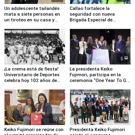
Un adolescente tailandés
Callao fortalece la
mata a siete personas en
seguridad con nueva
un tiroteo en su casa y
Brigada Especial de
escuela
Turismo y moderno
equipamiento para
Serenazgo
10
5
¡La crema está de fiesta!
La presidenta Keiko
Universitario de Deportes
Fujimori, participa en la
celebra hoy 102 años de
ceremonia “One Year To Go
fundación
de Lima 2027”
10
11
Keiko Fujimori se reúne con
Presidenta Keiko Fujimori