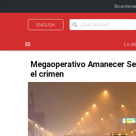
Bicentenar
ENGLISH
menu
Lo úl
Megaoperativo Amanecer Segur
el crimen