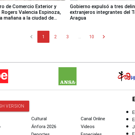
tro de Comercio Exterior y
Gobierno expulsó a tres deli
 Rogers Valencia Espinoza,
extranjeros integrantes del T
ta mañana a la ciudad de
Aragua
chevron_left
chevron_right
1
2
3
...
10
SH VERSION
E
Cultural
Canal Online
E
o
Ánfora 2026
Videos
J
F
Deportes
Especiales