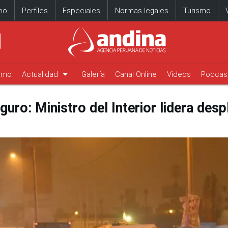
io
Perfiles
Especiales
Normas legales
Turismo
arrow_drop_down
timo
Actualidad
Galería
Canal Online
Videos
Podcas
o: Ministro del Interior lidera desp