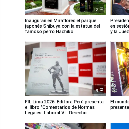
12
Inauguran en Miraflores el parque
Presiden
japonés Shibuya con la estatua del
en sesió
famoso perro Hachiko
y la Jue
9
FIL Lima 2026: Editora Perú presenta
El mundo
el libro "Comentarios de Normas
presente
Legales: Laboral Vl . Derecho
Colectivo"