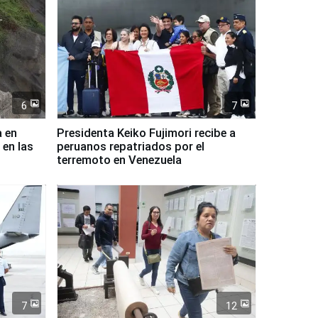
6
7
a en
Presidenta Keiko Fujimori recibe a
 en las
peruanos repatriados por el
terremoto en Venezuela
7
12