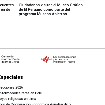
ncuentes
Ciudadanos visitan el Museo Gráfico
ren de
de El Peruano como parte del
programa Museos Abiertos
Especiales
lecciones 2026
nfermedades raras en Perú
oyas religiosas en Lima
oro de Cooperación Económica Asia-Pacífico