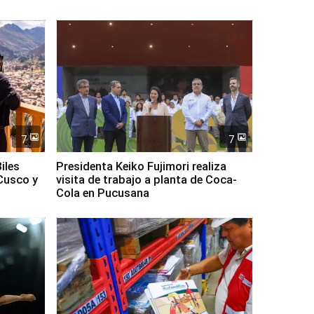
7
7
iles
Presidenta Keiko Fujimori realiza
Cusco y
visita de trabajo a planta de Coca-
Cola en Pucusana