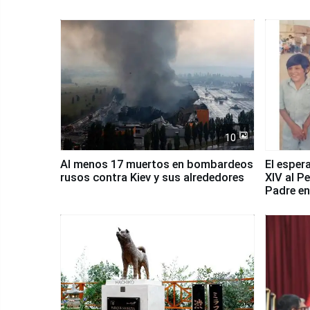
10
Al menos 17 muertos en bombardeos
El esper
rusos contra Kiev y sus alrededores
XIV al P
Padre en
país