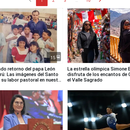
chevron_left
chevron_right
1
2
3
...
10
15
ado retorno del papa León
La estrella olímpica Simone B
erú: Las imágenes del Santo
disfruta de los encantos de 
 su labor pastoral en nuestro
el Valle Sagrado