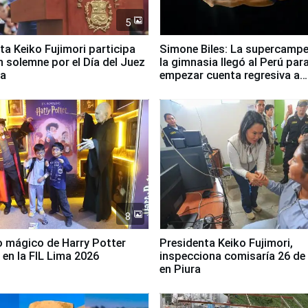
5
ta Keiko Fujimori participa
Simone Biles: La supercamp
n solemne por el Día del Juez
la gimnasia llegó al Perú par
za
empezar cuenta regresiva a
Panamericanos Lima 2027
8
 mágico de Harry Potter
Presidenta Keiko Fujimori,
 en la FIL Lima 2026
inspecciona comisaría 26 de
en Piura