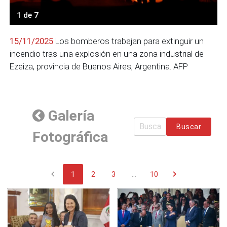
1 de 7
15/11/2025
Los bomberos trabajan para extinguir un
incendio tras una explosión en una zona industrial de
Ezeiza, provincia de Buenos Aires, Argentina. AFP
Galería
Buscar
Fotográfica
chevron_left
chevron_right
1
2
3
...
10