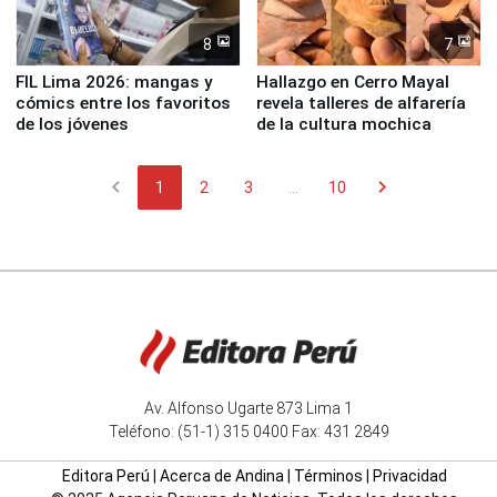
8
7
FIL Lima 2026: mangas y
Hallazgo en Cerro Mayal
cómics entre los favoritos
revela talleres de alfarería
de los jóvenes
de la cultura mochica
chevron_left
chevron_right
1
2
3
...
10
Av. Alfonso Ugarte 873 Lima 1
Teléfono: (51-1) 315 0400 Fax: 431 2849
Editora Perú
|
Acerca de Andina
|
Términos
|
Privacidad