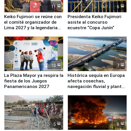
11
6
Keiko Fujimori se reúne con
Presidenta Keiko Fujimori
el comité organizador de
asiste al concurso
Lima 2027 y la legendaria
ecuestre “Copa Junín”
Simone Biles
10
7
La Plaza Mayor ya respira la
Histórica sequía en Europa
fiesta de los Juegos
afecta cosechas,
Panamericanos 2027
navegación fluvial y plantas
nucleares
5
6