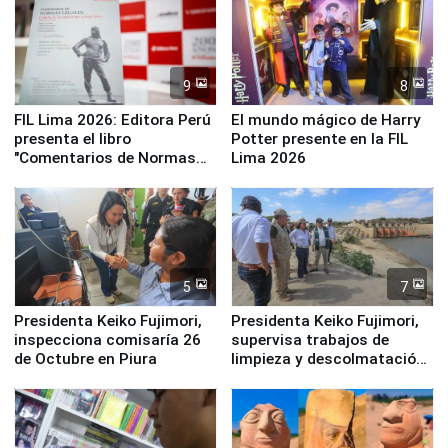
9
8
FIL Lima 2026: Editora Perú
El mundo mágico de Harry
presenta el libro
Potter presente en la FIL
"Comentarios de Normas
Lima 2026
Legales: Laboral Vl .
Derecho Colectivo"
5
7
Presidenta Keiko Fujimori,
Presidenta Keiko Fujimori,
inspecciona comisaría 26
supervisa trabajos de
de Octubre en Piura
limpieza y descolmatación
en río Piura