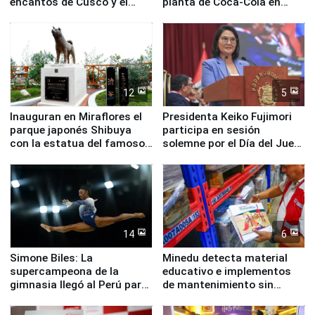
encantos de Cusco y el
planta de Coca-Cola en
Valle Sagrado
Pucusana
12
5
Inauguran en Miraflores el
Presidenta Keiko Fujimori
parque japonés Shibuya
participa en sesión
con la estatua del famoso
solemne por el Día del Juez
perro Hachiko
y la Jueza
14
6
Simone Biles: La
Minedu detecta material
supercampeona de la
educativo e implementos
gimnasia llegó al Perú para
de mantenimiento sin
empezar cuenta regresiva a
distribuir en almacenes de
Panamericanos Lima 2027
la UGEL 2