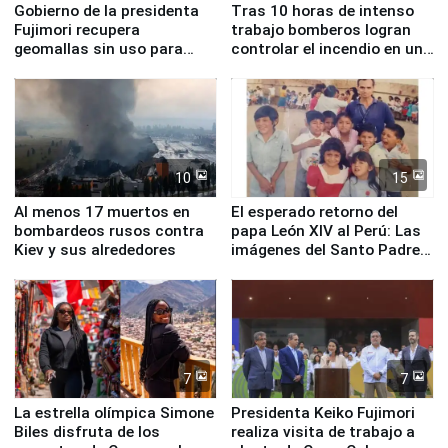
Gobierno de la presidenta
Tras 10 horas de intenso
Fujimori recupera
trabajo bomberos logran
geomallas sin uso para
controlar el incendio en una
proteger Santa Eulalia ante
planta química de Santiago
Fenómeno El Niño
de Chile
10
15
Al menos 17 muertos en
El esperado retorno del
bombardeos rusos contra
papa León XIV al Perú: Las
Kiev y sus alrededores
imágenes del Santo Padre
en su labor pastoral en
nuestro país
7
7
La estrella olímpica Simone
Presidenta Keiko Fujimori
Biles disfruta de los
realiza visita de trabajo a