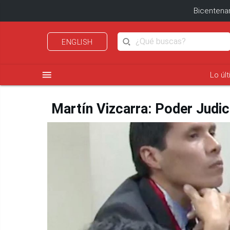
Bicentenar
ENGLISH
menu
Lo úl
Martín Vizcarra: Poder Judici