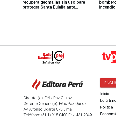
recupera geomallas sin uso para
bomberos
proteger Santa Eulalia ante
incendio
Fenómeno El Niño
Santiago
ENGLI
Inicio
Director(e): Félix Paz Quiroz
Lo últim
Gerente General(e): Félix Paz Quiroz
Política
Av. Alfonso Ugarte 873 Lima 1
Economí
Teléfono: (51-1) 315 0400 Fax: 431 2849