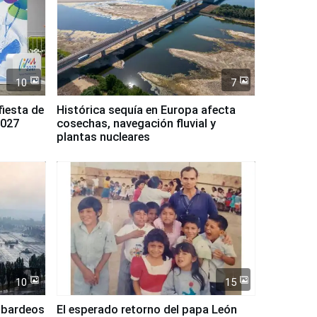
10
7
fiesta de
Histórica sequía en Europa afecta
2027
cosechas, navegación fluvial y
plantas nucleares
10
15
mbardeos
El esperado retorno del papa León