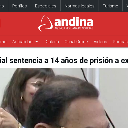
io
Perfiles
Especiales
Normas legales
Turismo
arrow_drop_down
timo
Actualidad
Galería
Canal Online
Videos
Podcas
al sentencia a 14 años de prisión a e