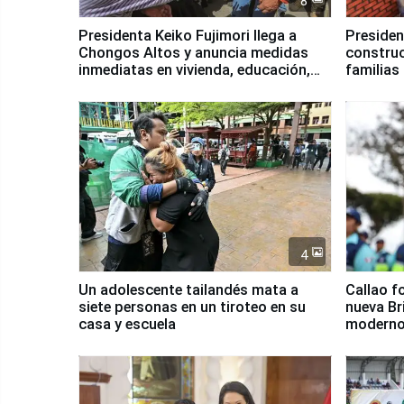
8
Presidenta Keiko Fujimori llega a
Presiden
Chongos Altos y anuncia medidas
construc
inmediatas en vivienda, educación,
familias
salud y empleo
Junín
4
Un adolescente tailandés mata a
Callao f
siete personas en un tiroteo en su
nueva Br
casa y escuela
moderno
Serenaz