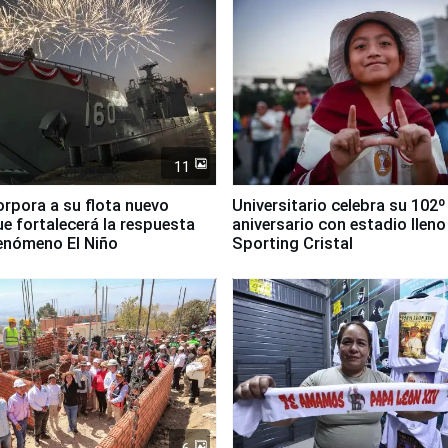
11
orpora a su flota nuevo
Universitario celebra su 102º
e fortalecerá la respuesta
aniversario con estadio lleno
fenómeno El Niño
Sporting Cristal