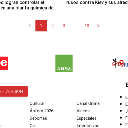
 logran controlar el
rusos contra Kiev y sus alre
 en una planta química de
 de Chile
chevron_left
chevron_right
1
2
3
...
10
SH VERSION
E
Cultural
Canal Online
E
o
Ánfora 2026
Videos
J
F
Deportes
Especiales
E
a
Clic
Interactivos