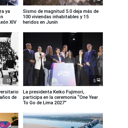
5
6
ra ya
Sismo de magnitud 5.0 deja más de
on
100 viviendas inhabitables y 15
León XIV
heridos en Junín
10
5
ersitario
La presidenta Keiko Fujimori,
 años de
participa en la ceremonia “One Year
To Go de Lima 2027”