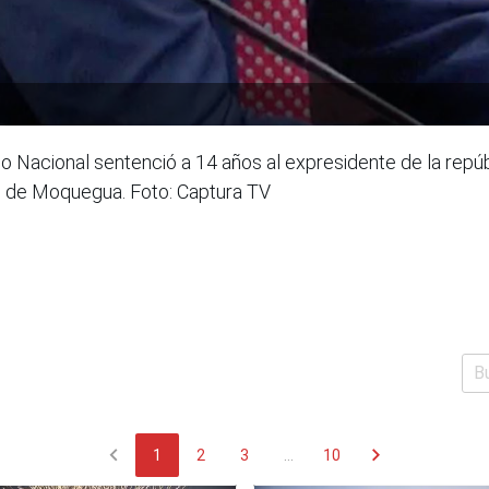
Nacional sentenció a 14 años al expresidente de la repúbli
l de Moquegua. Foto: Captura TV
chevron_left
chevron_right
1
2
3
...
10