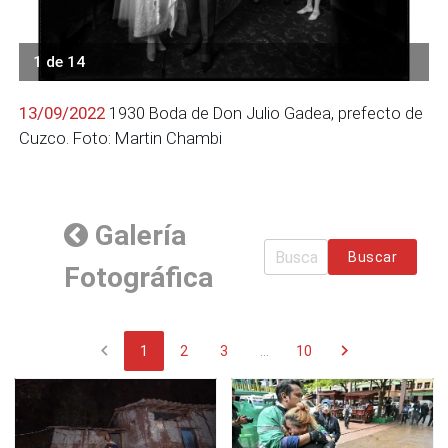
1 de 14
13/09/2022
1930 Boda de Don Julio Gadea, prefecto de
Cuzco. Foto: Martin Chambi
Galería
Buscar
Fotográfica
chevron_left
chevron_right
1
2
3
...
10