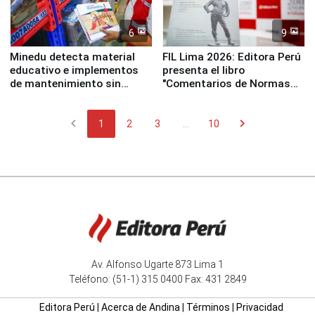
6
9
Minedu detecta material
FIL Lima 2026: Editora Perú
educativo e implementos
presenta el libro
de mantenimiento sin
"Comentarios de Normas
distribuir en almacenes de
Legales: Laboral Vl .
la UGEL 2
Derecho Colectivo"
chevron_left
chevron_right
1
2
3
...
10
Av. Alfonso Ugarte 873 Lima 1
Teléfono: (51-1) 315 0400 Fax: 431 2849
Editora Perú
|
Acerca de Andina
|
Términos
|
Privacidad