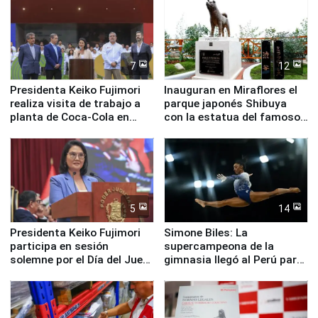
nuestro país
7
12
Presidenta Keiko Fujimori
Inauguran en Miraflores el
realiza visita de trabajo a
parque japonés Shibuya
planta de Coca-Cola en
con la estatua del famoso
Pucusana
perro Hachiko
5
14
Presidenta Keiko Fujimori
Simone Biles: La
participa en sesión
supercampeona de la
solemne por el Día del Juez
gimnasia llegó al Perú para
y la Jueza
empezar cuenta regresiva a
Panamericanos Lima 2027