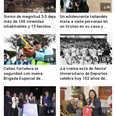
6
4
Sismo de magnitud 5.0 deja
Un adolescente tailandés
más de 100 viviendas
mata a siete personas en
inhabitables y 15 heridos en
un tiroteo en su casa y
Junín
escuela
8
10
Callao fortalece la
¡La crema está de fiesta!
seguridad con nueva
Universitario de Deportes
Brigada Especial de
celebra hoy 102 años de
Turismo y moderno
fundación
equipamiento para
Serenazgo
5
10