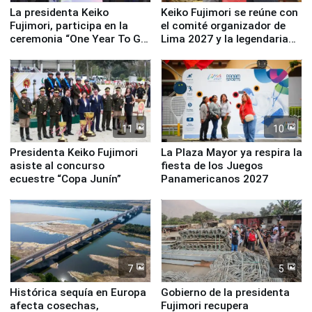
La presidenta Keiko
Keiko Fujimori se reúne con
Fujimori, participa en la
el comité organizador de
ceremonia “One Year To Go
Lima 2027 y la legendaria
de Lima 2027”
Simone Biles
11
10
Presidenta Keiko Fujimori
La Plaza Mayor ya respira la
asiste al concurso
fiesta de los Juegos
ecuestre “Copa Junín”
Panamericanos 2027
7
5
Histórica sequía en Europa
Gobierno de la presidenta
afecta cosechas,
Fujimori recupera