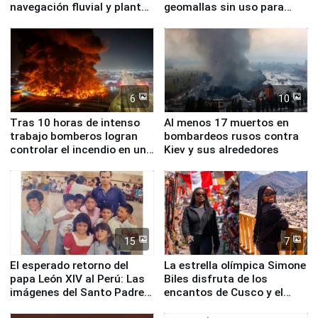
navegación fluvial y plantas
geomallas sin uso para
nucleares
proteger Santa Eulalia ante
Fenómeno El Niño
6
10
Tras 10 horas de intenso
Al menos 17 muertos en
trabajo bomberos logran
bombardeos rusos contra
controlar el incendio en una
Kiev y sus alrededores
planta química de Santiago
de Chile
15
7
El esperado retorno del
La estrella olímpica Simone
papa León XIV al Perú: Las
Biles disfruta de los
imágenes del Santo Padre
encantos de Cusco y el
en su labor pastoral en
Valle Sagrado