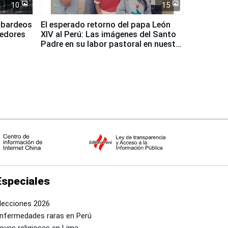
10
15
mbardeos
El esperado retorno del papa León
dedores
XIV al Perú: Las imágenes del Santo
Padre en su labor pastoral en nuestro
país
Especiales
lecciones 2026
nfermedades raras en Perú
oyas religiosas en Lima