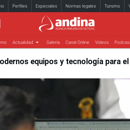
io
Perfiles
Especiales
Normas legales
Turismo
arrow_drop_down
timo
Actualidad
Galería
Canal Online
Videos
Podcas
odernos equipos y tecnología para e