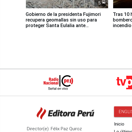
5
Gobierno de la presidenta Fujimori
Tras 10 
recupera geomallas sin uso para
bomberos
proteger Santa Eulalia ante
incendio
Fenómeno El Niño
Santiago
ENGLI
Inicio
Director(e): Félix Paz Quiroz
Lo últim