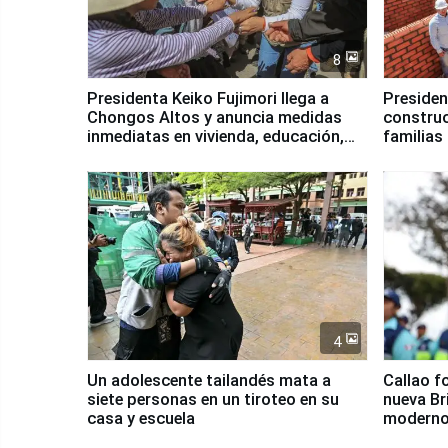
8
Presidenta Keiko Fujimori llega a
Presiden
Chongos Altos y anuncia medidas
construc
inmediatas en vivienda, educación,
familias
salud y empleo
Junín
4
Un adolescente tailandés mata a
Callao f
siete personas en un tiroteo en su
nueva Br
casa y escuela
moderno
Serenaz