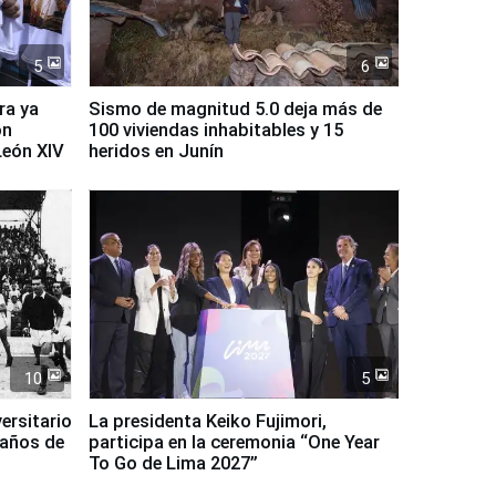
5
6
ra ya
Sismo de magnitud 5.0 deja más de
on
100 viviendas inhabitables y 15
León XIV
heridos en Junín
10
5
ersitario
La presidenta Keiko Fujimori,
 años de
participa en la ceremonia “One Year
To Go de Lima 2027”