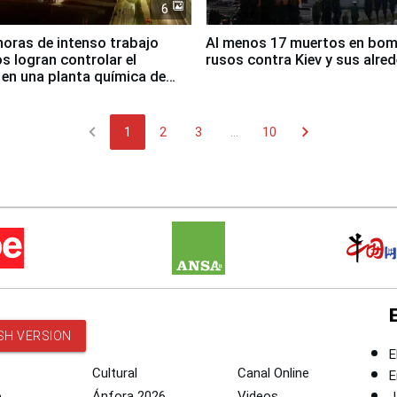
6
horas de intenso trabajo
Al menos 17 muertos en bo
 logran controlar el
rusos contra Kiev y sus alre
 en una planta química de
 de Chile
chevron_left
chevron_right
1
2
3
...
10
SH VERSION
E
Cultural
Canal Online
E
o
Ánfora 2026
Videos
J