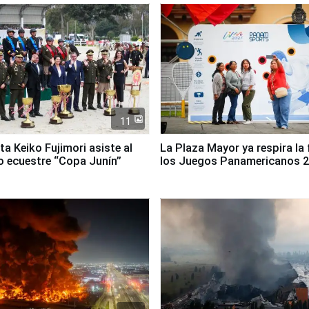
11
ta Keiko Fujimori asiste al
La Plaza Mayor ya respira la 
 ecuestre “Copa Junín”
los Juegos Panamericanos 