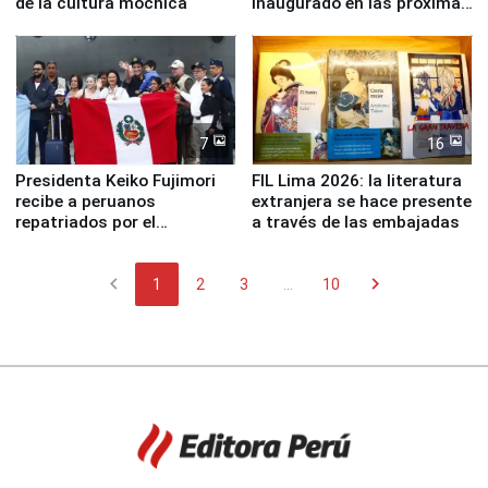
de la cultura mochica
inaugurado en las próximas
semanas
7
16
Presidenta Keiko Fujimori
FIL Lima 2026: la literatura
recibe a peruanos
extranjera se hace presente
repatriados por el
a través de las embajadas
terremoto en Venezuela
chevron_left
chevron_right
1
2
3
...
10