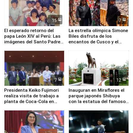
15
7
El esperado retorno del
La estrella olímpica Simone
papa León XIV al Perú: Las
Biles disfruta de los
imágenes del Santo Padre
encantos de Cusco y el
en su labor pastoral en
Valle Sagrado
nuestro país
7
12
Presidenta Keiko Fujimori
Inauguran en Miraflores el
realiza visita de trabajo a
parque japonés Shibuya
planta de Coca-Cola en
con la estatua del famoso
Pucusana
perro Hachiko