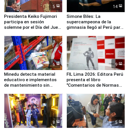
5
14
Presidenta Keiko Fujimori
Simone Biles: La
participa en sesión
supercampeona de la
solemne por el Día del Juez
gimnasia llegó al Perú para
y la Jueza
empezar cuenta regresiva a
Panamericanos Lima 2027
6
9
Minedu detecta material
FIL Lima 2026: Editora Perú
educativo e implementos
presenta el libro
de mantenimiento sin
"Comentarios de Normas
distribuir en almacenes de
Legales: Laboral Vl .
la UGEL 2
Derecho Colectivo"
8
5