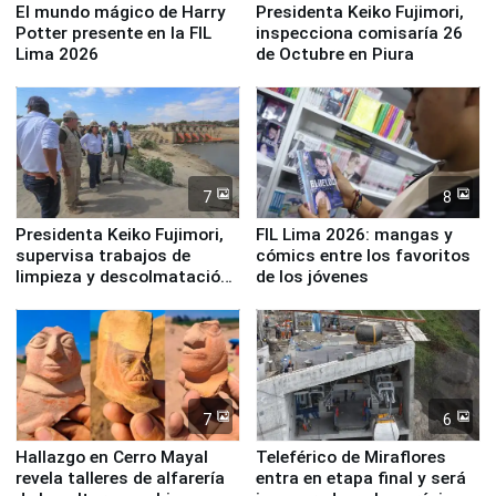
El mundo mágico de Harry
Presidenta Keiko Fujimori,
Potter presente en la FIL
inspecciona comisaría 26
Lima 2026
de Octubre en Piura
7
8
Presidenta Keiko Fujimori,
FIL Lima 2026: mangas y
supervisa trabajos de
cómics entre los favoritos
limpieza y descolmatación
de los jóvenes
en río Piura
7
6
Hallazgo en Cerro Mayal
Teleférico de Miraflores
revela talleres de alfarería
entra en etapa final y será