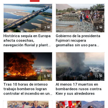
7
5
Histórica sequía en Europa
Gobierno de la presidenta
afecta cosechas,
Fujimori recupera
navegación fluvial y plantas
geomallas sin uso para
nucleares
proteger Santa Eulalia ante
Fenómeno El Niño
6
10
Tras 10 horas de intenso
Al menos 17 muertos en
trabajo bomberos logran
bombardeos rusos contra
controlar el incendio en una
Kiev y sus alrededores
planta química de Santiago
de Chile