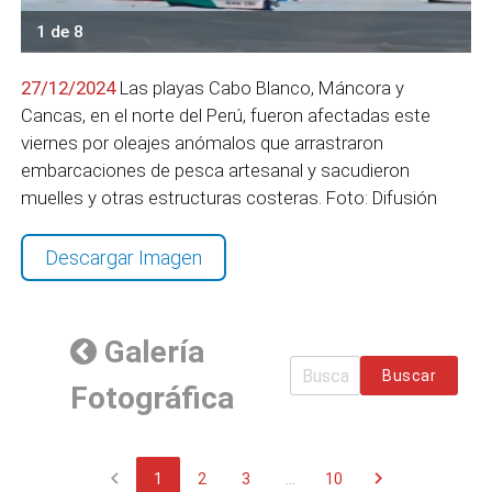
1 de 8
27/12/2024
Las playas Cabo Blanco, Máncora y
Cancas, en el norte del Perú, fueron afectadas este
viernes por oleajes anómalos que arrastraron
embarcaciones de pesca artesanal y sacudieron
muelles y otras estructuras costeras. Foto: Difusión
Descargar Imagen
Galería
Buscar
Fotográfica
chevron_left
chevron_right
1
2
3
...
10