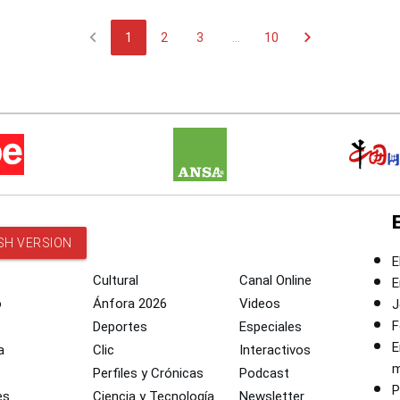
chevron_left
chevron_right
1
2
3
...
10
SH VERSION
E
Cultural
Canal Online
E
o
Ánfora 2026
Videos
J
F
Deportes
Especiales
E
a
Clic
Interactivos
m
Perfiles y Crónicas
Podcast
P
es
Ciencia y Tecnología
Newsletter