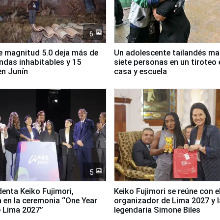
6
 magnitud 5.0 deja más de
Un adolescente tailandés ma
endas inhabitables y 15
siete personas en un tiroteo 
en Junín
casa y escuela
5
denta Keiko Fujimori,
Keiko Fujimori se reúne con e
a en la ceremonia “One Year
organizador de Lima 2027 y l
 Lima 2027”
legendaria Simone Biles