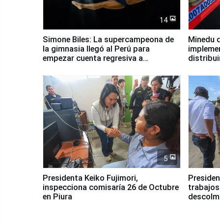
14
Simone Biles: La supercampeona de
Minedu d
la gimnasia llegó al Perú para
impleme
empezar cuenta regresiva a
distribu
Panamericanos Lima 2027
5
Presidenta Keiko Fujimori,
Presiden
inspecciona comisaría 26 de Octubre
trabajos
en Piura
descolma