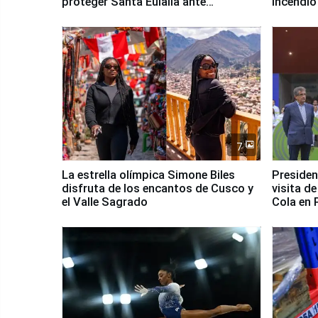
proteger Santa Eulalia ante
incendio
Fenómeno El Niño
Santiago
7
La estrella olímpica Simone Biles
Presiden
disfruta de los encantos de Cusco y
visita d
el Valle Sagrado
Cola en