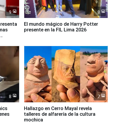
9
8
presenta
El mundo mágico de Harry Potter
rmas
presente en la FIL Lima 2026
8
7
mics
Hallazgo en Cerro Mayal revela
venes
talleres de alfarería de la cultura
mochica