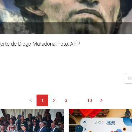
muerte de Diego Maradona. Foto: AFP
chevron_left
chevron_right
1
2
3
...
10