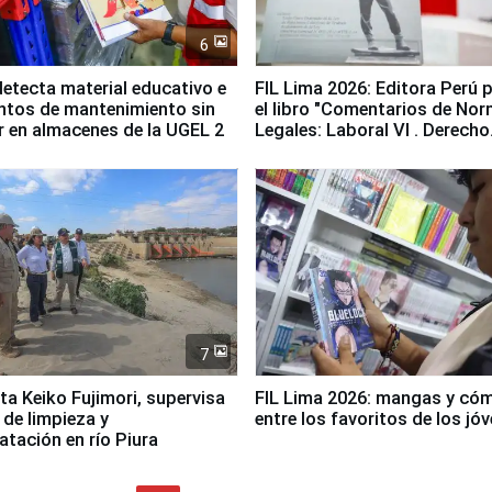
6
etecta material educativo e
FIL Lima 2026: Editora Perú 
ntos de mantenimiento sin
el libro "Comentarios de No
ir en almacenes de la UGEL 2
Legales: Laboral Vl . Derecho
Colectivo"
7
ta Keiko Fujimori, supervisa
FIL Lima 2026: mangas y có
 de limpieza y
entre los favoritos de los jó
tación en río Piura