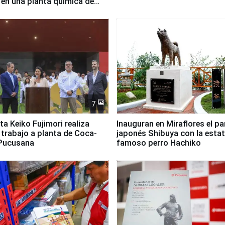
 en una planta química de
 de Chile
7
ta Keiko Fujimori realiza
Inauguran en Miraflores el p
e trabajo a planta de Coca-
japonés Shibuya con la estat
 Pucusana
famoso perro Hachiko