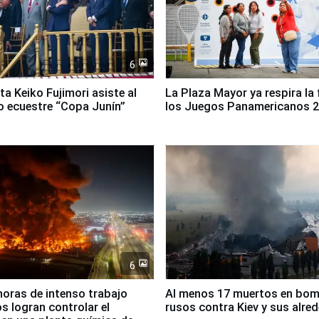
6
ta Keiko Fujimori asiste al
La Plaza Mayor ya respira la 
 ecuestre “Copa Junín”
los Juegos Panamericanos 
6
horas de intenso trabajo
Al menos 17 muertos en bo
 logran controlar el
rusos contra Kiev y sus alre