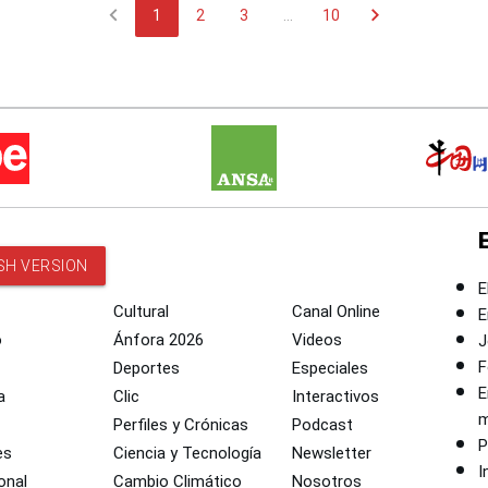
chevron_left
chevron_right
1
2
3
...
10
SH VERSION
E
Cultural
Canal Online
E
o
Ánfora 2026
Videos
J
F
Deportes
Especiales
E
a
Clic
Interactivos
m
Perfiles y Crónicas
Podcast
P
es
Ciencia y Tecnología
Newsletter
I
onal
Cambio Climático
Nosotros