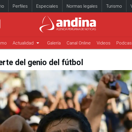
io
Perfiles
Especiales
Normas legales
Turismo
arrow_drop_down
timo
Actualidad
Galería
Canal Online
Videos
Podcas
rte del genio del fútbol