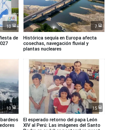
10
7
fiesta de
Histórica sequía en Europa afecta
2027
cosechas, navegación fluvial y
plantas nucleares
10
15
mbardeos
El esperado retorno del papa León
dedores
XIV al Perú: Las imágenes del Santo