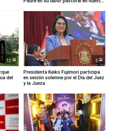
Padre en su labor pastoral en nuestro
país
12
5
arque
Presidenta Keiko Fujimori participa
ua del
en sesión solemne por el Día del Juez
y la Jueza