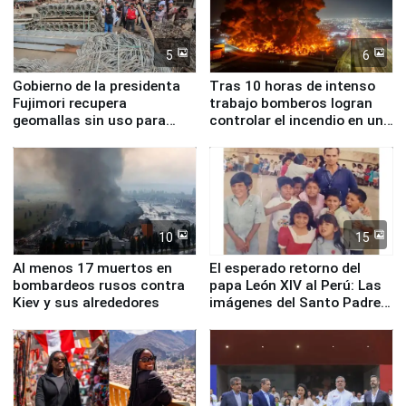
5
6
Gobierno de la presidenta
Tras 10 horas de intenso
Fujimori recupera
trabajo bomberos logran
geomallas sin uso para
controlar el incendio en una
proteger Santa Eulalia ante
planta química de Santiago
Fenómeno El Niño
de Chile
10
15
Al menos 17 muertos en
El esperado retorno del
bombardeos rusos contra
papa León XIV al Perú: Las
Kiev y sus alrededores
imágenes del Santo Padre
en su labor pastoral en
nuestro país