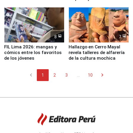
en río Piura
8
7
FIL Lima 2026: mangas y
Hallazgo en Cerro Mayal
cómics entre los favoritos
revela talleres de alfarería
de los jóvenes
de la cultura mochica
chevron_left
chevron_right
1
2
3
...
10