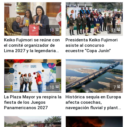
10
11
Keiko Fujimori se reúne con
Presidenta Keiko Fujimori
el comité organizador de
asiste al concurso
Lima 2027 y la legendaria
ecuestre “Copa Junín”
Simone Biles
10
7
La Plaza Mayor ya respira la
Histórica sequía en Europa
fiesta de los Juegos
afecta cosechas,
Panamericanos 2027
navegación fluvial y plantas
nucleares