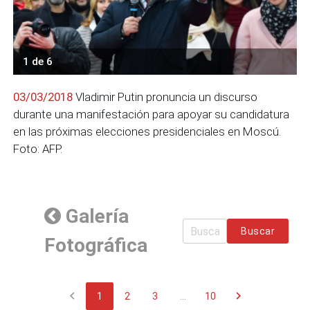
1 de 6
03/03/2018
Vladimir Putin pronuncia un discurso
durante una manifestación para apoyar su candidatura
en las próximas elecciones presidenciales en Moscú.
Foto: AFP.
Galería
Buscar
Fotográfica
chevron_left
chevron_right
1
2
3
...
10