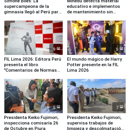
Simone Biles: La
Minedu detecta material
supercampeona de la
educativo e implementos
gimnasia llegó al Perú para
de mantenimiento sin
empezar cuenta regresiva a
distribuir en almacenes de
Panamericanos Lima 2027
la UGEL 2
9
8
FIL Lima 2026: Editora Perú
El mundo mágico de Harry
presenta el libro
Potter presente en la FIL
"Comentarios de Normas
Lima 2026
Legales: Laboral Vl .
Derecho Colectivo"
5
7
Presidenta Keiko Fujimori,
Presidenta Keiko Fujimori,
inspecciona comisaría 26
supervisa trabajos de
de Octubre en Piura
limpieza y descolmatación