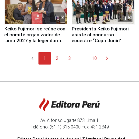
10
11
Keiko Fujimori se reúne con
Presidenta Keiko Fujimori
el comité organizador de
asiste al concurso
Lima 2027 y la legendaria
ecuestre “Copa Junín”
Simone Biles
chevron_left
chevron_right
1
2
3
...
10
Av. Alfonso Ugarte 873 Lima 1
Teléfono: (51-1) 315 0400 Fax: 431 2849