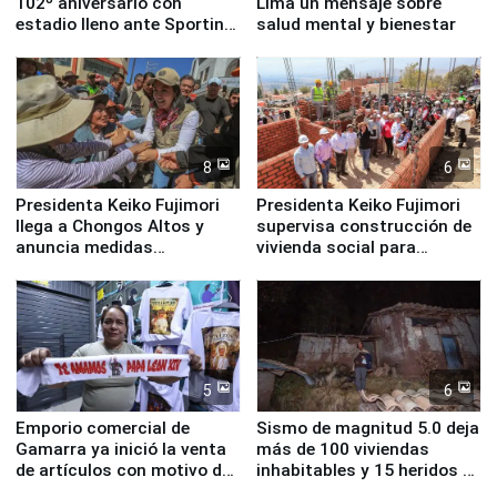
102º aniversario con
Lima un mensaje sobre
estadio lleno ante Sporting
salud mental y bienestar
Cristal
8
6
Presidenta Keiko Fujimori
Presidenta Keiko Fujimori
llega a Chongos Altos y
supervisa construcción de
anuncia medidas
vivienda social para
inmediatas en vivienda,
familias afectadas por
educación, salud y empleo
sismo en Junín
5
6
Emporio comercial de
Sismo de magnitud 5.0 deja
Gamarra ya inició la venta
más de 100 viviendas
de artículos con motivo de
inhabitables y 15 heridos en
la visita del papa León XIV
Junín