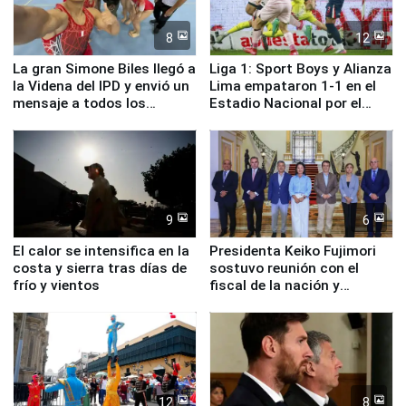
8
12
La gran Simone Biles llegó a
Liga 1: Sport Boys y Alianza
la Videna del IPD y envió un
Lima empataron 1-1 en el
mensaje a todos los
Estadio Nacional por el
deportistas del Perú
Torneo Clausura
9
6
El calor se intensifica en la
Presidenta Keiko Fujimori
costa y sierra tras días de
sostuvo reunión con el
frío y vientos
fiscal de la nación y
ministros de Estado
12
8