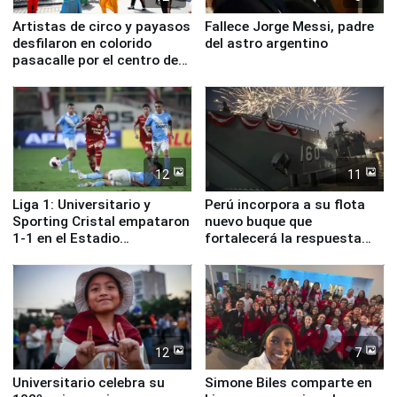
Artistas de circo y payasos
Fallece Jorge Messi, padre
desfilaron en colorido
del astro argentino
pasacalle por el centro de
Lima
12
11
Liga 1: Universitario y
Perú incorpora a su flota
Sporting Cristal empataron
nuevo buque que
1-1 en el Estadio
fortalecerá la respuesta
Monumental
ante el fenómeno El Niño
12
7
Universitario celebra su
Simone Biles comparte en