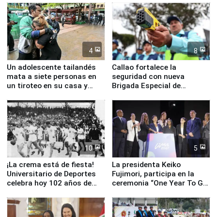
4
8
Un adolescente tailandés
Callao fortalece la
mata a siete personas en
seguridad con nueva
un tiroteo en su casa y
Brigada Especial de
escuela
Turismo y moderno
equipamiento para
Serenazgo
10
5
¡La crema está de fiesta!
La presidenta Keiko
Universitario de Deportes
Fujimori, participa en la
celebra hoy 102 años de
ceremonia “One Year To Go
fundación
de Lima 2027”