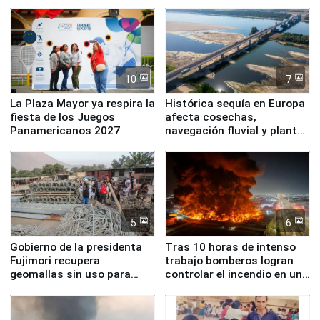
Simone Biles
10
7
La Plaza Mayor ya respira la
Histórica sequía en Europa
fiesta de los Juegos
afecta cosechas,
Panamericanos 2027
navegación fluvial y plantas
nucleares
5
6
Gobierno de la presidenta
Tras 10 horas de intenso
Fujimori recupera
trabajo bomberos logran
geomallas sin uso para
controlar el incendio en una
proteger Santa Eulalia ante
planta química de Santiago
Fenómeno El Niño
de Chile