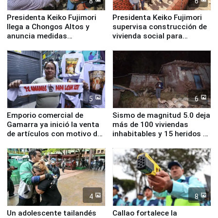
8
6
Presidenta Keiko Fujimori
Presidenta Keiko Fujimori
llega a Chongos Altos y
supervisa construcción de
anuncia medidas
vivienda social para
inmediatas en vivienda,
familias afectadas por
educación, salud y empleo
sismo en Junín
5
6
Emporio comercial de
Sismo de magnitud 5.0 deja
Gamarra ya inició la venta
más de 100 viviendas
de artículos con motivo de
inhabitables y 15 heridos en
la visita del papa León XIV
Junín
4
8
Un adolescente tailandés
Callao fortalece la