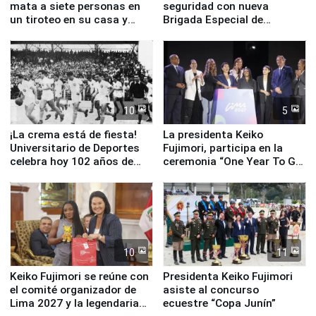
mata a siete personas en
seguridad con nueva
un tiroteo en su casa y
Brigada Especial de
escuela
Turismo y moderno
equipamiento para
Serenazgo
10
5
¡La crema está de fiesta!
La presidenta Keiko
Universitario de Deportes
Fujimori, participa en la
celebra hoy 102 años de
ceremonia “One Year To Go
fundación
de Lima 2027”
10
11
Keiko Fujimori se reúne con
Presidenta Keiko Fujimori
el comité organizador de
asiste al concurso
Lima 2027 y la legendaria
ecuestre “Copa Junín”