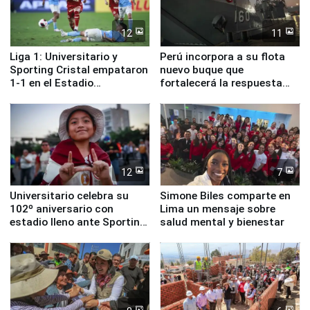
12
11
Liga 1: Universitario y
Perú incorpora a su flota
Sporting Cristal empataron
nuevo buque que
1-1 en el Estadio
fortalecerá la respuesta
Monumental
ante el fenómeno El Niño
12
7
Universitario celebra su
Simone Biles comparte en
102º aniversario con
Lima un mensaje sobre
estadio lleno ante Sporting
salud mental y bienestar
Cristal