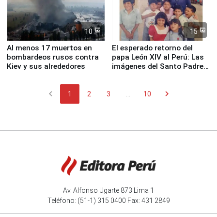
10
15
Al menos 17 muertos en
El esperado retorno del
bombardeos rusos contra
papa León XIV al Perú: Las
Kiev y sus alrededores
imágenes del Santo Padre
en su labor pastoral en
nuestro país
chevron_left
chevron_right
1
2
3
...
10
Av. Alfonso Ugarte 873 Lima 1
Teléfono: (51-1) 315 0400 Fax: 431 2849