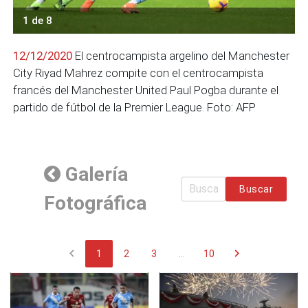
1 de 8
12/12/2020
El centrocampista argelino del Manchester
City Riyad Mahrez compite con el centrocampista
francés del Manchester United Paul Pogba durante el
partido de fútbol de la Premier League. Foto: AFP
Galería
Buscar
Fotográfica
chevron_left
chevron_right
1
2
3
...
10