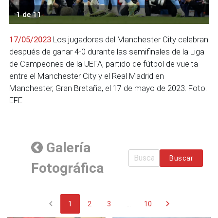
1 de 11
17/05/2023
Los jugadores del Manchester City celebran
después de ganar 4-0 durante las semifinales de la Liga
de Campeones de la UEFA, partido de fútbol de vuelta
entre el Manchester City y el Real Madrid en
Manchester, Gran Bretaña, el 17 de mayo de 2023. Foto:
EFE
Galería
Buscar
Fotográfica
chevron_left
chevron_right
1
2
3
...
10