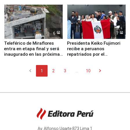
6
7
Teleférico de Miraflores
Presidenta Keiko Fujimori
entra en etapa final y será
recibe a peruanos
inaugurado en las próximas
repatriados por el
semanas
terremoto en Venezuela
chevron_left
chevron_right
1
2
3
...
10
Av. Alfonso Ugarte 873 Lima 1