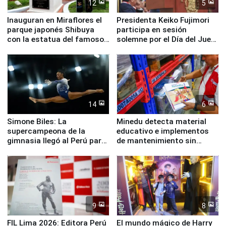
12
5
Inauguran en Miraflores el
Presidenta Keiko Fujimori
parque japonés Shibuya
participa en sesión
con la estatua del famoso
solemne por el Día del Juez
perro Hachiko
y la Jueza
14
6
Simone Biles: La
Minedu detecta material
supercampeona de la
educativo e implementos
gimnasia llegó al Perú para
de mantenimiento sin
empezar cuenta regresiva a
distribuir en almacenes de
Panamericanos Lima 2027
la UGEL 2
9
8
FIL Lima 2026: Editora Perú
El mundo mágico de Harry