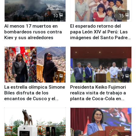
10
15
Al menos 17 muertos en
El esperado retorno del
bombardeos rusos contra
papa León XIV al Perú: Las
Kiev y sus alrededores
imágenes del Santo Padre
en su labor pastoral en
nuestro país
7
7
La estrella olímpica Simone
Presidenta Keiko Fujimori
Biles disfruta de los
realiza visita de trabajo a
encantos de Cusco y el
planta de Coca-Cola en
Valle Sagrado
Pucusana