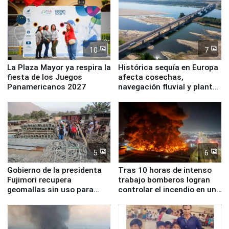
10
7
La Plaza Mayor ya respira la
Histórica sequía en Europa
fiesta de los Juegos
afecta cosechas,
Panamericanos 2027
navegación fluvial y plantas
nucleares
5
6
Gobierno de la presidenta
Tras 10 horas de intenso
Fujimori recupera
trabajo bomberos logran
geomallas sin uso para
controlar el incendio en una
proteger Santa Eulalia ante
planta química de Santiago
Fenómeno El Niño
de Chile