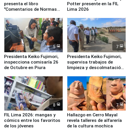
presenta el libro
Potter presente en la FIL
"Comentarios de Normas
Lima 2026
Legales: Laboral Vl .
Derecho Colectivo"
5
7
Presidenta Keiko Fujimori,
Presidenta Keiko Fujimori,
inspecciona comisaría 26
supervisa trabajos de
de Octubre en Piura
limpieza y descolmatación
en río Piura
8
7
FIL Lima 2026: mangas y
Hallazgo en Cerro Mayal
cómics entre los favoritos
revela talleres de alfarería
de los jóvenes
de la cultura mochica