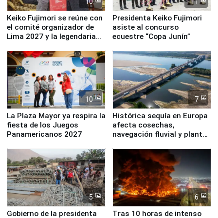
10
11
Keiko Fujimori se reúne con
Presidenta Keiko Fujimori
el comité organizador de
asiste al concurso
Lima 2027 y la legendaria
ecuestre “Copa Junín”
Simone Biles
10
7
La Plaza Mayor ya respira la
Histórica sequía en Europa
fiesta de los Juegos
afecta cosechas,
Panamericanos 2027
navegación fluvial y plantas
nucleares
5
6
Gobierno de la presidenta
Tras 10 horas de intenso