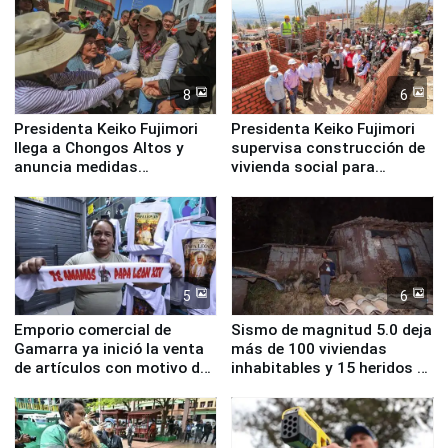
8
6
Presidenta Keiko Fujimori
Presidenta Keiko Fujimori
llega a Chongos Altos y
supervisa construcción de
anuncia medidas
vivienda social para
inmediatas en vivienda,
familias afectadas por
educación, salud y empleo
sismo en Junín
5
6
Emporio comercial de
Sismo de magnitud 5.0 deja
Gamarra ya inició la venta
más de 100 viviendas
de artículos con motivo de
inhabitables y 15 heridos en
la visita del papa León XIV
Junín