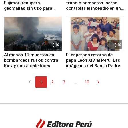
Fujimori recupera
trabajo bomberos logran
geomallas sin uso para
controlar el incendio en una
proteger Santa Eulalia ante
planta química de Santiago
Fenómeno El Niño
de Chile
10
15
Al menos 17 muertos en
El esperado retorno del
bombardeos rusos contra
papa León XIV al Perú: Las
Kiev y sus alrededores
imágenes del Santo Padre
en su labor pastoral en
nuestro país
chevron_left
chevron_right
1
2
3
...
10