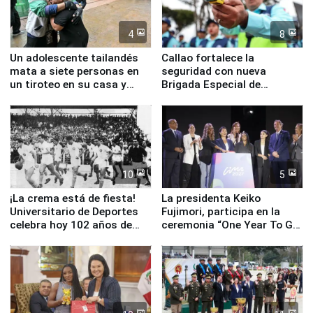
4
8
Un adolescente tailandés
Callao fortalece la
mata a siete personas en
seguridad con nueva
un tiroteo en su casa y
Brigada Especial de
escuela
Turismo y moderno
equipamiento para
Serenazgo
10
5
¡La crema está de fiesta!
La presidenta Keiko
Universitario de Deportes
Fujimori, participa en la
celebra hoy 102 años de
ceremonia “One Year To Go
fundación
de Lima 2027”