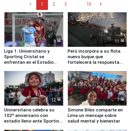
chevron_left
chevron_right
1
2
3
...
10
9
11
Liga 1: Universitario y
Perú incorpora a su flota
Sporting Cristal se
nuevo buque que
enfrentan en el Estadio
fortalecerá la respuesta
Monumental
ante el fenómeno El Niño
12
7
Universitario celebra su
Simone Biles comparte en
102º aniversario con
Lima un mensaje sobre
estadio lleno ante Sporting
salud mental y bienestar
Cristal