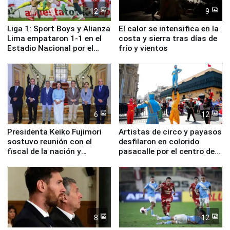
12
9
Liga 1: Sport Boys y Alianza
El calor se intensifica en la
Lima empataron 1-1 en el
costa y sierra tras días de
Estadio Nacional por el
frío y vientos
Torneo Clausura
6
12
Presidenta Keiko Fujimori
Artistas de circo y payasos
sostuvo reunión con el
desfilaron en colorido
fiscal de la nación y
pasacalle por el centro de
ministros de Estado
Lima
8
12