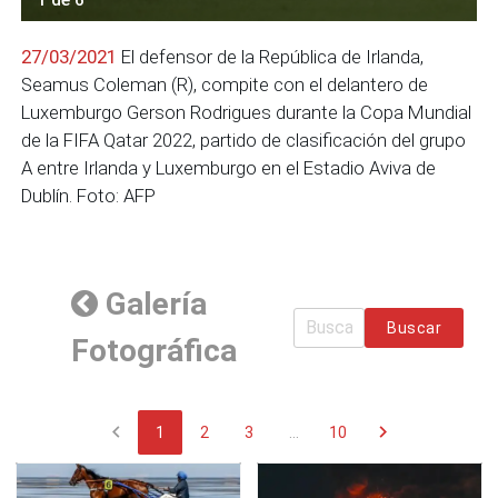
27/03/2021
El defensor de la República de Irlanda,
Seamus Coleman (R), compite con el delantero de
Luxemburgo Gerson Rodrigues durante la Copa Mundial
de la FIFA Qatar 2022, partido de clasificación del grupo
A entre Irlanda y Luxemburgo en el Estadio Aviva de
Dublín. Foto: AFP
Galería
Buscar
Fotográfica
chevron_left
chevron_right
1
2
3
...
10