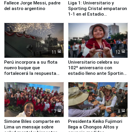
Fallece Jorge Messi, padre
Liga 1: Universitario y
del astro argentino
Sporting Cristal empataron
1-1 en el Estadio
Monumental
11
12
Perú incorpora a su flota
Universitario celebra su
nuevo buque que
102º aniversario con
fortalecerá la respuesta
estadio lleno ante Sporting
ante el fenómeno El Niño
Cristal
7
8
Simone Biles comparte en
Presidenta Keiko Fujimori
Lima un mensaje sobre
llega a Chongos Altos y