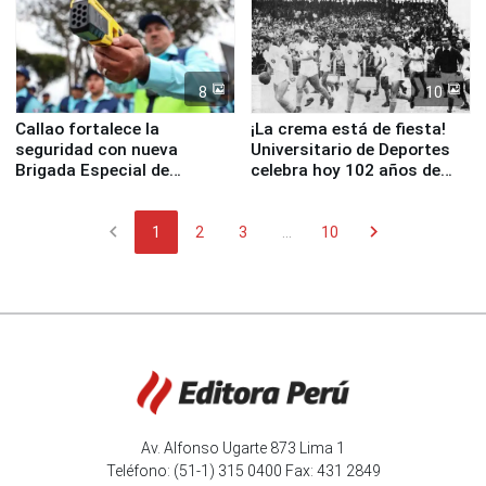
8
10
Callao fortalece la
¡La crema está de fiesta!
seguridad con nueva
Universitario de Deportes
Brigada Especial de
celebra hoy 102 años de
Turismo y moderno
fundación
equipamiento para
chevron_left
chevron_right
Serenazgo
1
2
3
...
10
Av. Alfonso Ugarte 873 Lima 1
Teléfono: (51-1) 315 0400 Fax: 431 2849