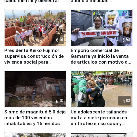
salud mental y bienestar
anuncia medidas
inmediatas en vivienda,
educación, salud y empleo
6
5
Presidenta Keiko Fujimori
Emporio comercial de
supervisa construcción de
Gamarra ya inició la venta
vivienda social para
de artículos con motivo de
familias afectadas por
la visita del papa León XIV
sismo en Junín
6
4
Sismo de magnitud 5.0 deja
Un adolescente tailandés
más de 100 viviendas
mata a siete personas en
inhabitables y 15 heridos en
un tiroteo en su casa y
Junín
escuela