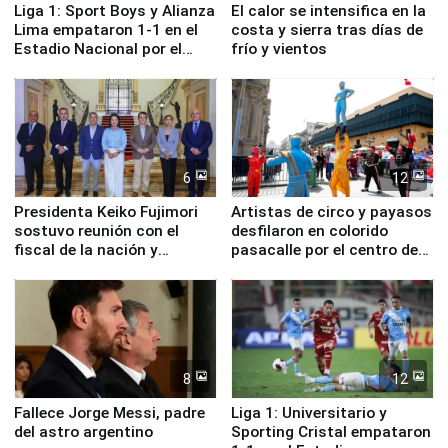
Liga 1: Sport Boys y Alianza
El calor se intensifica en la
Lima empataron 1-1 en el
costa y sierra tras días de
Estadio Nacional por el
frío y vientos
Torneo Clausura
6
12
Presidenta Keiko Fujimori
Artistas de circo y payasos
sostuvo reunión con el
desfilaron en colorido
fiscal de la nación y
pasacalle por el centro de
ministros de Estado
Lima
8
12
Fallece Jorge Messi, padre
Liga 1: Universitario y
del astro argentino
Sporting Cristal empataron