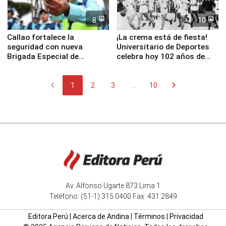
8
10
Callao fortalece la
¡La crema está de fiesta!
seguridad con nueva
Universitario de Deportes
Brigada Especial de
celebra hoy 102 años de
Turismo y moderno
fundación
equipamiento para
chevron_left
chevron_right
Serenazgo
1
2
3
...
10
Av. Alfonso Ugarte 873 Lima 1
Teléfono: (51-1) 315 0400 Fax: 431 2849
Editora Perú
|
Acerca de Andina
|
Términos
|
Privacidad