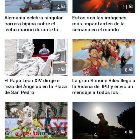
12
11
Alemania celebra singular
Estas son las imágenes
carrera hípica sobre el
más impactantes de la
lecho marino durante la
semana en el mundo
marea baja
7
8
El Papa León XIV dirige el
La gran Simone Biles llegó a
rezo del Ángelus en la Plaza
la Videna del IPD y envió un
de San Pedro
mensaje a todos los
deportistas del Perú
12
9