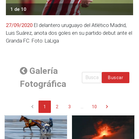
1 de 10
27/09/2020
El delantero uruguayo del Atlético Madrid,
Luis Suárez, anota dos goles en su partido debut ante el
Granda FC. Foto: LaLiga
Galería
Buscar
Fotográfica
chevron_left
chevron_right
1
2
3
...
10