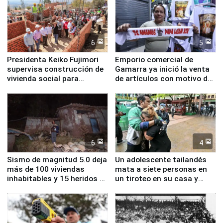
6
5
Presidenta Keiko Fujimori
Emporio comercial de
supervisa construcción de
Gamarra ya inició la venta
vivienda social para
de artículos con motivo de
familias afectadas por
la visita del papa León XIV
sismo en Junín
6
4
Sismo de magnitud 5.0 deja
Un adolescente tailandés
más de 100 viviendas
mata a siete personas en
inhabitables y 15 heridos en
un tiroteo en su casa y
Junín
escuela