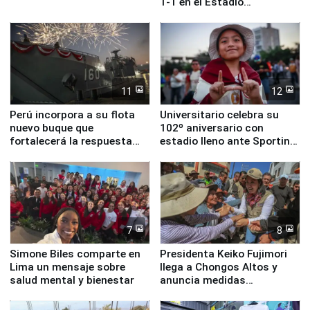
1-1 en el Estadio
Monumental
11
12
Perú incorpora a su flota
Universitario celebra su
nuevo buque que
102º aniversario con
fortalecerá la respuesta
estadio lleno ante Sporting
ante el fenómeno El Niño
Cristal
7
8
Simone Biles comparte en
Presidenta Keiko Fujimori
Lima un mensaje sobre
llega a Chongos Altos y
salud mental y bienestar
anuncia medidas
inmediatas en vivienda,
educación, salud y empleo