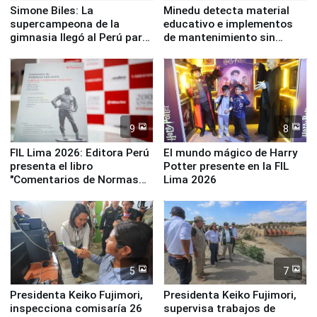
Simone Biles: La
Minedu detecta material
supercampeona de la
educativo e implementos
gimnasia llegó al Perú para
de mantenimiento sin
empezar cuenta regresiva a
distribuir en almacenes de
Panamericanos Lima 2027
la UGEL 2
9
8
FIL Lima 2026: Editora Perú
El mundo mágico de Harry
presenta el libro
Potter presente en la FIL
"Comentarios de Normas
Lima 2026
Legales: Laboral Vl .
Derecho Colectivo"
5
7
Presidenta Keiko Fujimori,
Presidenta Keiko Fujimori,
inspecciona comisaría 26
supervisa trabajos de