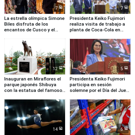
7
7
La estrella olímpica Simone
Presidenta Keiko Fujimori
Biles disfruta de los
realiza visita de trabajo a
encantos de Cusco y el
planta de Coca-Cola en
Valle Sagrado
Pucusana
12
5
Inauguran en Miraflores el
Presidenta Keiko Fujimori
parque japonés Shibuya
participa en sesión
con la estatua del famoso
solemne por el Día del Juez
perro Hachiko
y la Jueza
14
6