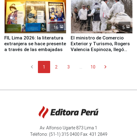
16
5
FIL Lima 2026: la literatura
El ministro de Comercio
extranjera se hace presente
Exterior y Turismo, Rogers
a través de las embajadas
Valencia Espinoza, llegó
esta mañana a la ciudad de
Nasca
chevron_left
chevron_right
1
2
3
...
10
Av. Alfonso Ugarte 873 Lima 1
Teléfono: (51-1) 315 0400 Fax: 431 2849