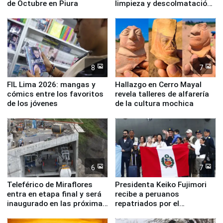
de Octubre en Piura
limpieza y descolmatación
en río Piura
8
7
FIL Lima 2026: mangas y
Hallazgo en Cerro Mayal
cómics entre los favoritos
revela talleres de alfarería
de los jóvenes
de la cultura mochica
6
7
Teleférico de Miraflores
Presidenta Keiko Fujimori
entra en etapa final y será
recibe a peruanos
inaugurado en las próximas
repatriados por el
semanas
terremoto en Venezuela