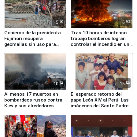
5
6
Gobierno de la presidenta
Tras 10 horas de intenso
Fujimori recupera
trabajo bomberos logran
geomallas sin uso para
controlar el incendio en una
proteger Santa Eulalia ante
planta química de Santiago
Fenómeno El Niño
de Chile
10
15
Al menos 17 muertos en
El esperado retorno del
bombardeos rusos contra
papa León XIV al Perú: Las
Kiev y sus alrededores
imágenes del Santo Padre
en su labor pastoral en
nuestro país