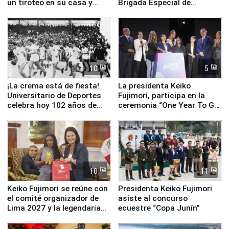
un tiroteo en su casa y
Brigada Especial de
escuela
Turismo y moderno
equipamiento para
Serenazgo
10
5
¡La crema está de fiesta!
La presidenta Keiko
Universitario de Deportes
Fujimori, participa en la
celebra hoy 102 años de
ceremonia “One Year To Go
fundación
de Lima 2027”
10
11
Keiko Fujimori se reúne con
Presidenta Keiko Fujimori
el comité organizador de
asiste al concurso
Lima 2027 y la legendaria
ecuestre “Copa Junín”
Simone Biles