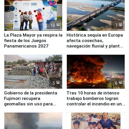
10
7
La Plaza Mayor ya respira la
Histórica sequía en Europa
fiesta de los Juegos
afecta cosechas,
Panamericanos 2027
navegación fluvial y plantas
nucleares
5
6
Gobierno de la presidenta
Tras 10 horas de intenso
Fujimori recupera
trabajo bomberos logran
geomallas sin uso para
controlar el incendio en una
proteger Santa Eulalia ante
planta química de Santiago
Fenómeno El Niño
de Chile