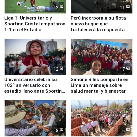
12
11
Liga 1: Universitario y
Perú incorpora a su flota
Sporting Cristal empataron
nuevo buque que
1-1 en el Estadio
fortalecerá la respuesta
Monumental
ante el fenómeno El Niño
12
7
Universitario celebra su
Simone Biles comparte en
102º aniversario con
Lima un mensaje sobre
estadio lleno ante Sporting
salud mental y bienestar
Cristal
8
6