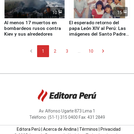
10
15
Al menos 17 muertos en
El esperado retorno del
bombardeos rusos contra
papa León XIV al Perú: Las
Kiev y sus alrededores
imágenes del Santo Padre
en su labor pastoral en
nuestro país
chevron_left
chevron_right
1
2
3
...
10
Av. Alfonso Ugarte 873 Lima 1
Teléfono: (51-1) 315 0400 Fax: 431 2849
Editora Perú
|
Acerca de Andina
|
Términos
|
Privacidad