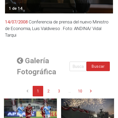
1 de 14
14/07/2008
Conferencia de prensa del nuevo Ministro
de Economia, Luis Valdivieso . Foto: ANDINA/ Vidal
Tarqui
Galería
Buscar
Fotográfica
chevron_left
chevron_right
1
2
3
...
10