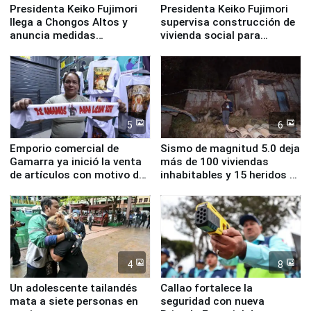
Presidenta Keiko Fujimori
Presidenta Keiko Fujimori
llega a Chongos Altos y
supervisa construcción de
anuncia medidas
vivienda social para
inmediatas en vivienda,
familias afectadas por
educación, salud y empleo
sismo en Junín
5
6
Emporio comercial de
Sismo de magnitud 5.0 deja
Gamarra ya inició la venta
más de 100 viviendas
de artículos con motivo de
inhabitables y 15 heridos en
la visita del papa León XIV
Junín
4
8
Un adolescente tailandés
Callao fortalece la
mata a siete personas en
seguridad con nueva