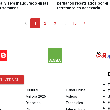
nal y será inaugurado en las
peruanos repatriados por el
s semanas
terremoto en Venezuela
chevron_left
chevron_right
1
2
3
...
10
SH VERSION
E
Cultural
Canal Online
E
o
Ánfora 2026
Videos
J
F
Deportes
Especiales
E
a
Clic
Interactivos