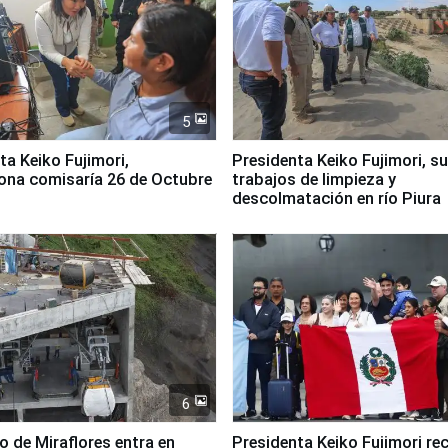
5
jimori,
Presidenta Keiko Fujimori, s
ona comisaría 26 de Octubre
trabajos de limpieza y
descolmatación en río Piura
6
co de Miraflores entra en
Presidenta Keiko Fujimori rec