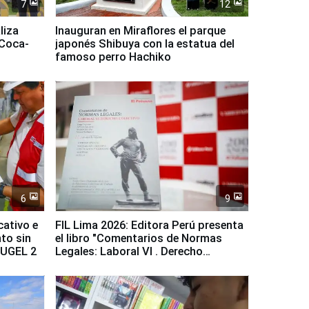
7
12
liza
Inauguran en Miraflores el parque
 Coca-
japonés Shibuya con la estatua del
famoso perro Hachiko
6
9
cativo e
FIL Lima 2026: Editora Perú presenta
to sin
el libro "Comentarios de Normas
a UGEL 2
Legales: Laboral Vl . Derecho
Colectivo"