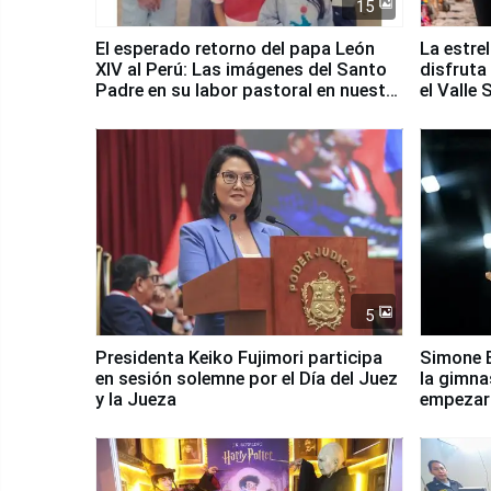
15
El esperado retorno del papa León
La estre
XIV al Perú: Las imágenes del Santo
disfruta
Padre en su labor pastoral en nuestro
el Valle
país
5
Presidenta Keiko Fujimori participa
Simone B
en sesión solemne por el Día del Juez
la gimna
y la Jueza
empezar 
Panamer