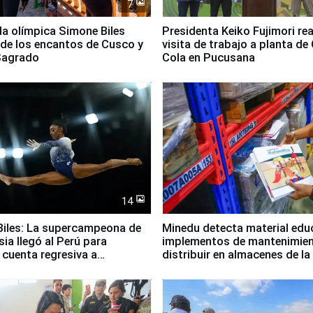
7
lla olímpica Simone Biles
Presidenta Keiko Fujimori rea
 de los encantos de Cusco y
visita de trabajo a planta de
 Sagrado
Cola en Pucusana
14
iles: La supercampeona de
Minedu detecta material edu
sia llegó al Perú para
implementos de mantenimien
cuenta regresiva a
distribuir en almacenes de l
icanos Lima 2027