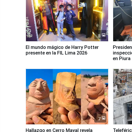
8
El mundo mágico de Harry Potter
Presidenta Keiko Fu
presente en la FIL Lima 2026
inspecci
en Piura
7
Hallazgo en Cerro Mayal revela
Teleféri