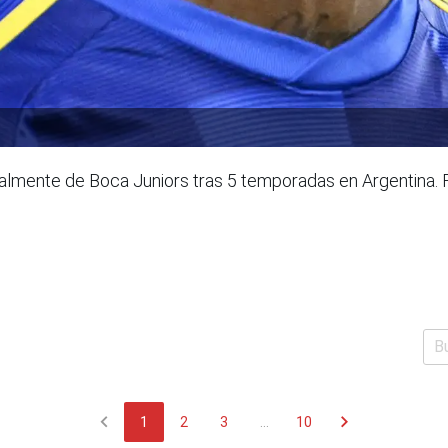
cialmente de Boca Juniors tras 5 temporadas en Argentina
chevron_left
chevron_right
1
2
3
...
10