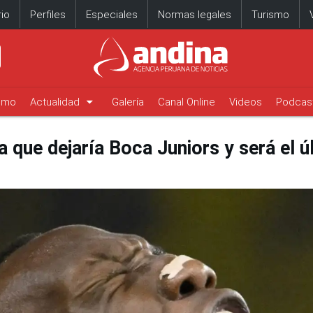
io
Perfiles
Especiales
Normas legales
Turismo
arrow_drop_down
timo
Actualidad
Galería
Canal Online
Videos
Podcas
 que dejaría Boca Juniors y será el úl