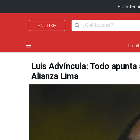
Bicentenar
ENGLISH
menu
Lo úl
Luis Advíncula: Todo apunta a
Alianza Lima