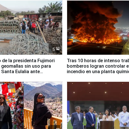
5
 de la presidenta Fujimori
Tras 10 horas de intenso tra
 geomallas sin uso para
bomberos logran controlar e
 Santa Eulalia ante
incendio en una planta quími
o El Niño
Santiago de Chile