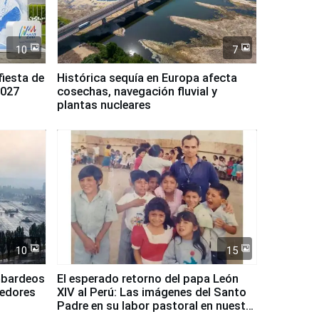
10
7
fiesta de
Histórica sequía en Europa afecta
2027
cosechas, navegación fluvial y
plantas nucleares
10
15
mbardeos
El esperado retorno del papa León
dedores
XIV al Perú: Las imágenes del Santo
Padre en su labor pastoral en nuestro