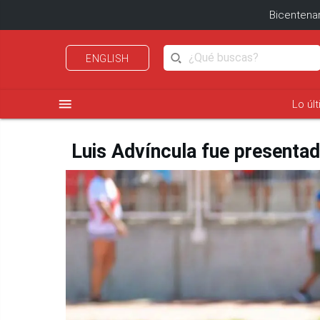
Bicentenar
ENGLISH
menu
Lo úl
Luis Advíncula fue presenta