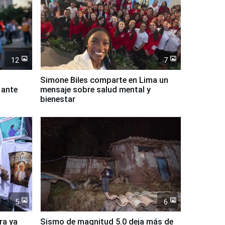
12
7
Simone Biles comparte en Lima un
 ante
mensaje sobre salud mental y
bienestar
5
6
ra ya
Sismo de magnitud 5.0 deja más de