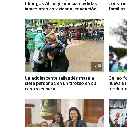
Chongos Altos y anuncia medidas
construc
inmediatas en vivienda, educación,
familias
salud y empleo
Junín
4
Un adolescente tailandés mata a
Callao f
siete personas en un tiroteo en su
nueva Br
casa y escuela
moderno
Serenaz