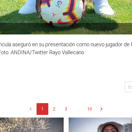
víncula aseguró en su presentación como nuevo jugador de 
. Foto: ANDINA/Twitter Rayo Vallecano
chevron_left
chevron_right
1
2
3
...
10