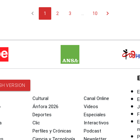
 de Chile
chevron_left
chevron_right
1
2
3
...
10
SH VERSION
E
Cultural
Canal Online
E
o
Ánfora 2026
Videos
J
F
Deportes
Especiales
E
a
Clic
Interactivos
m
Perfiles y Crónicas
Podcast
P
es
Ciencia y Tecnología
Newsletter