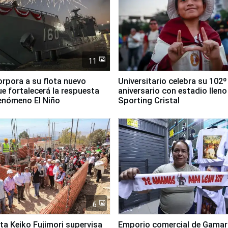
11
orpora a su flota nuevo
Universitario celebra su 102º
e fortalecerá la respuesta
aniversario con estadio lleno
fenómeno El Niño
Sporting Cristal
6
ta Keiko Fujimori supervisa
Emporio comercial de Gamar