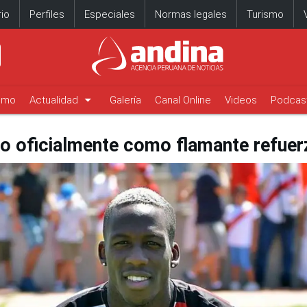
io
Perfiles
Especiales
Normas legales
Turismo
arrow_drop_down
timo
Actualidad
Galería
Canal Online
Videos
Podcas
do oficialmente como flamante refuer