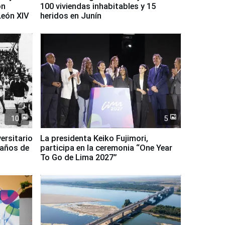
on
100 viviendas inhabitables y 15
León XIV
heridos en Junín
10
5
ersitario
La presidenta Keiko Fujimori,
 años de
participa en la ceremonia “One Year
To Go de Lima 2027”