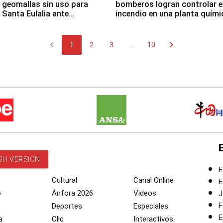
 geomallas sin uso para
bomberos logran controlar e
 Santa Eulalia ante
incendio en una planta quími
o El Niño
Santiago de Chile
chevron_left
chevron_right
1
2
3
...
10
SH VERSION
E
Cultural
Canal Online
E
o
Ánfora 2026
Videos
J
F
Deportes
Especiales
E
a
Clic
Interactivos