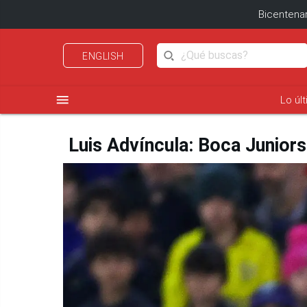
Bicentenar
ENGLISH
menu
Lo úl
Luis Advíncula: Boca Juniors