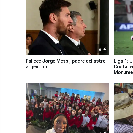
8
Fallece Jorge Messi, padre del astro
Liga 1: 
argentino
Cristal 
Monume