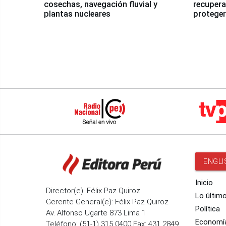
cosechas, navegación fluvial y
recupera
plantas nucleares
proteger
Fenómen
ENGLI
Inicio
Director(e): Félix Paz Quiroz
Lo últim
Gerente General(e): Félix Paz Quiroz
Política
Av. Alfonso Ugarte 873 Lima 1
Economí
Teléfono: (51-1) 315 0400 Fax: 431 2849