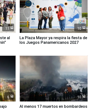
11
10
ste al
La Plaza Mayor ya respira la fiesta de
nín”
los Juegos Panamericanos 2027
6
10
bajo
Al menos 17 muertos en bombardeos