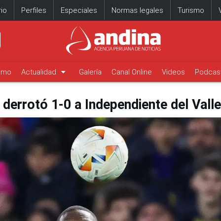
io
Perfiles
Especiales
Normas legales
Turismo
arrow_drop_down
timo
Actualidad
Galería
Canal Online
Videos
Podcas
 derrotó 1-0 a Independiente del Valle