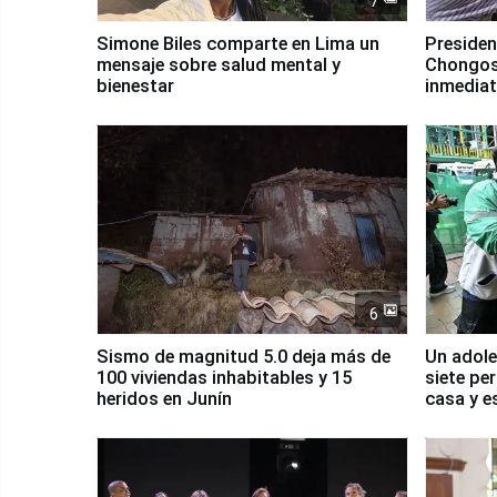
7
Simone Biles comparte en Lima un
Presiden
mensaje sobre salud mental y
Chongos
bienestar
inmediat
salud y 
6
Sismo de magnitud 5.0 deja más de
Un adole
100 viviendas inhabitables y 15
siete pe
heridos en Junín
casa y e