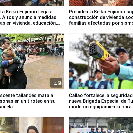
8
ta Keiko Fujimori llega a
Presidenta Keiko Fujimori su
 Altos y anuncia medidas
construcción de vivienda soc
as en vivienda, educación,
familias afectadas por sism
empleo
Junín
4
scente tailandés mata a
Callao fortalece la segurida
rsonas en un tiroteo en su
nueva Brigada Especial de T
scuela
moderno equipamiento para
Serenazgo