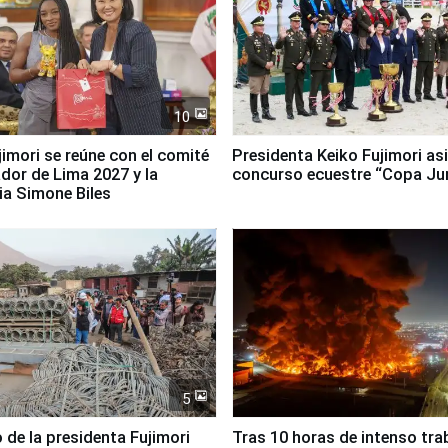
10
jimori se reúne con el comité
Presidenta Keiko Fujimori asi
dor de Lima 2027 y la
concurso ecuestre “Copa Ju
ia Simone Biles
5
 de la presidenta Fujimori
Tras 10 horas de intenso tra