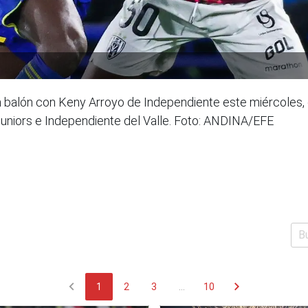
 balón con Keny Arroyo de Independiente este miércoles, en
Juniors e Independiente del Valle. Foto: ANDINA/EFE
chevron_left
chevron_right
1
2
3
...
10