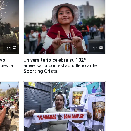
11
12
evo
Universitario celebra su 102º
puesta
aniversario con estadio lleno ante
Sporting Cristal