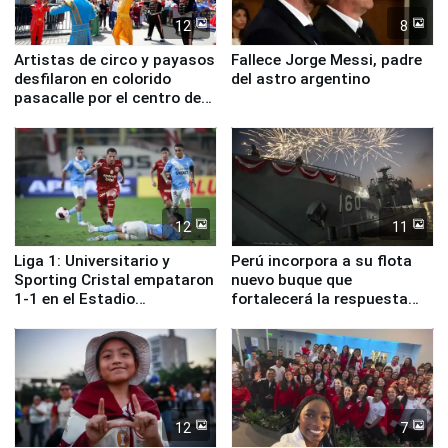
12
8
Artistas de circo y payasos
Fallece Jorge Messi, padre
desfilaron en colorido
del astro argentino
pasacalle por el centro de
Lima
12
11
Liga 1: Universitario y
Perú incorpora a su flota
Sporting Cristal empataron
nuevo buque que
1-1 en el Estadio
fortalecerá la respuesta
Monumental
ante el fenómeno El Niño
12
7