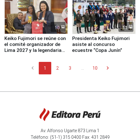
10
11
Keiko Fujimori se reúne con
Presidenta Keiko Fujimori
el comité organizador de
asiste al concurso
Lima 2027 y la legendaria
ecuestre “Copa Junín”
Simone Biles
chevron_left
chevron_right
1
2
3
...
10
Av. Alfonso Ugarte 873 Lima 1
Teléfono: (51-1) 315 0400 Fax: 431 2849