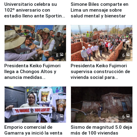
Universitario celebra su
Simone Biles comparte en
102º aniversario con
Lima un mensaje sobre
estadio lleno ante Sporting
salud mental y bienestar
Cristal
8
6
Presidenta Keiko Fujimori
Presidenta Keiko Fujimori
llega a Chongos Altos y
supervisa construcción de
anuncia medidas
vivienda social para
inmediatas en vivienda,
familias afectadas por
educación, salud y empleo
sismo en Junín
5
6
Emporio comercial de
Sismo de magnitud 5.0 deja
Gamarra ya inició la venta
más de 100 viviendas