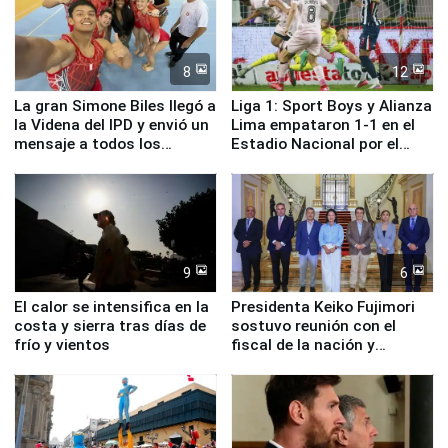
8
12
La gran Simone Biles llegó a
Liga 1: Sport Boys y Alianza
la Videna del IPD y envió un
Lima empataron 1-1 en el
mensaje a todos los
Estadio Nacional por el
deportistas del Perú
Torneo Clausura
9
6
El calor se intensifica en la
Presidenta Keiko Fujimori
costa y sierra tras días de
sostuvo reunión con el
frío y vientos
fiscal de la nación y
ministros de Estado