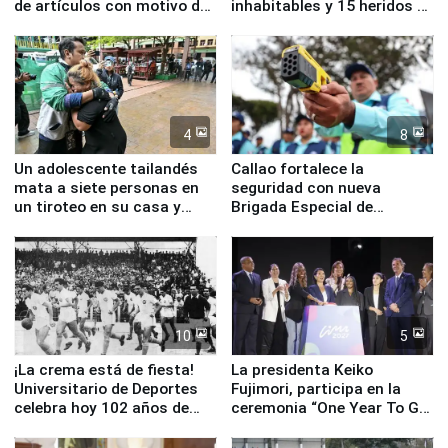
de artículos con motivo de
inhabitables y 15 heridos en
la visita del papa León XIV
Junín
4
8
Un adolescente tailandés
Callao fortalece la
mata a siete personas en
seguridad con nueva
un tiroteo en su casa y
Brigada Especial de
escuela
Turismo y moderno
equipamiento para
Serenazgo
10
5
¡La crema está de fiesta!
La presidenta Keiko
Universitario de Deportes
Fujimori, participa en la
celebra hoy 102 años de
ceremonia “One Year To Go
fundación
de Lima 2027”