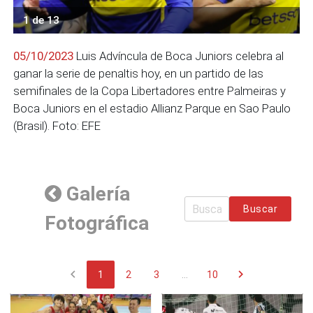
1 de 13
05/10/2023
Luis Advíncula de Boca Juniors celebra al
ganar la serie de penaltis hoy, en un partido de las
semifinales de la Copa Libertadores entre Palmeiras y
Boca Juniors en el estadio Allianz Parque en Sao Paulo
(Brasil). Foto: EFE
Galería
Buscar
Fotográfica
chevron_left
chevron_right
1
2
3
...
10