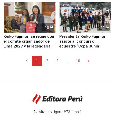
10
11
Keiko Fujimori se reúne con
Presidenta Keiko Fujimori
el comité organizador de
asiste al concurso
Lima 2027 y la legendaria
ecuestre “Copa Junín”
Simone Biles
chevron_left
chevron_right
1
2
3
...
10
Av. Alfonso Ugarte 873 Lima 1