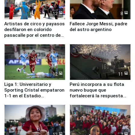
12
8
Artistas de circo y payasos
Fallece Jorge Messi, padre
desfilaron en colorido
del astro argentino
pasacalle por el centro de
Lima
12
11
Liga 1: Universitario y
Perú incorpora a su flota
Sporting Cristal empataron
nuevo buque que
1-1 en el Estadio
fortalecerá la respuesta
Monumental
ante el fenómeno El Niño
12
7