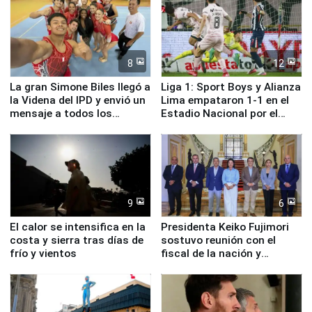
8
12
La gran Simone Biles llegó a
Liga 1: Sport Boys y Alianza
la Videna del IPD y envió un
Lima empataron 1-1 en el
mensaje a todos los
Estadio Nacional por el
deportistas del Perú
Torneo Clausura
9
6
El calor se intensifica en la
Presidenta Keiko Fujimori
costa y sierra tras días de
sostuvo reunión con el
frío y vientos
fiscal de la nación y
ministros de Estado