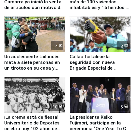
Gamarra ya inició la venta
más de 100 viviendas
de artículos con motivo de
inhabitables y 15 heridos en
la visita del papa León XIV
Junín
4
8
Un adolescente tailandés
Callao fortalece la
mata a siete personas en
seguridad con nueva
un tiroteo en su casa y
Brigada Especial de
escuela
Turismo y moderno
equipamiento para
Serenazgo
10
5
¡La crema está de fiesta!
La presidenta Keiko
Universitario de Deportes
Fujimori, participa en la
celebra hoy 102 años de
ceremonia “One Year To Go
fundación
de Lima 2027”