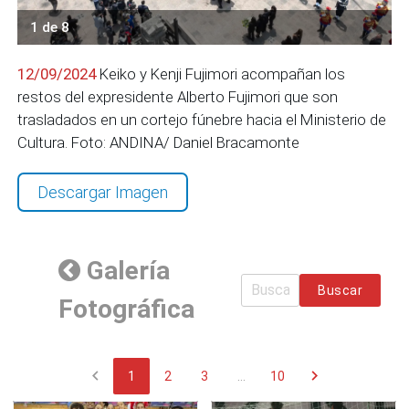
1 de 8
12/09/2024
Keiko y Kenji Fujimori acompañan los
restos del expresidente Alberto Fujimori que son
trasladados en un cortejo fúnebre hacia el Ministerio de
Cultura. Foto: ANDINA/ Daniel Bracamonte
Descargar Imagen
Galería
Buscar
Fotográfica
chevron_left
chevron_right
1
2
3
...
10