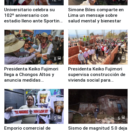
Universitario celebra su
Simone Biles comparte en
102º aniversario con
Lima un mensaje sobre
estadio lleno ante Sporting
salud mental y bienestar
Cristal
8
6
Presidenta Keiko Fujimori
Presidenta Keiko Fujimori
llega a Chongos Altos y
supervisa construcción de
anuncia medidas
vivienda social para
inmediatas en vivienda,
familias afectadas por
educación, salud y empleo
sismo en Junín
5
6
Emporio comercial de
Sismo de magnitud 5.0 deja