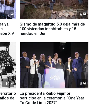
5
6
ra ya
Sismo de magnitud 5.0 deja más de
on
100 viviendas inhabitables y 15
León XIV
heridos en Junín
10
5
ersitario
La presidenta Keiko Fujimori,
 años de
participa en la ceremonia “One Year
To Go de Lima 2027”