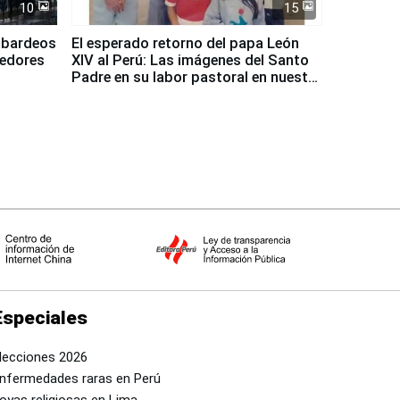
10
15
mbardeos
El esperado retorno del papa León
dedores
XIV al Perú: Las imágenes del Santo
Padre en su labor pastoral en nuestro
país
Especiales
lecciones 2026
nfermedades raras en Perú
oyas religiosas en Lima