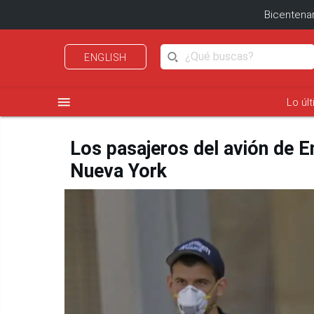
Bicentenar
ENGLISH
menu
Lo úl
Los pasajeros del avión de E
Nueva York