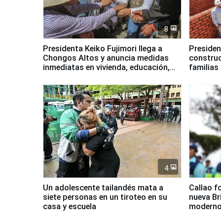
8
Presidenta Keiko Fujimori llega a
Presiden
Chongos Altos y anuncia medidas
construc
inmediatas en vivienda, educación,
familias
salud y empleo
Junín
4
Un adolescente tailandés mata a
Callao f
siete personas en un tiroteo en su
nueva Br
casa y escuela
moderno
Serenaz