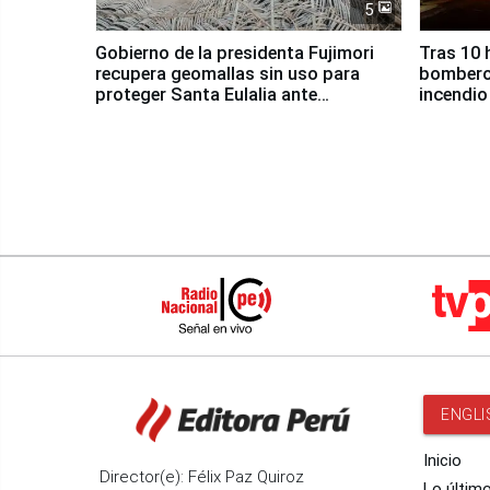
5
Gobierno de la presidenta Fujimori
Tras 10 
recupera geomallas sin uso para
bomberos
proteger Santa Eulalia ante
incendio
Fenómeno El Niño
Santiago
ENGLI
Inicio
Director(e): Félix Paz Quiroz
Lo últim