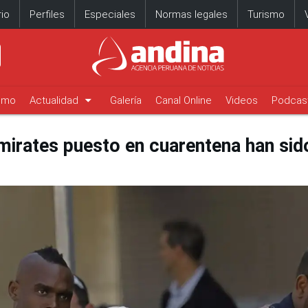
io
Perfiles
Especiales
Normas legales
Turismo
arrow_drop_down
timo
Actualidad
Galería
Canal Online
Videos
Podcas
mirates puesto en cuarentena han sido