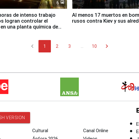
6
horas de intenso trabajo
Al menos 17 muertos en bo
 logran controlar el
rusos contra Kiev y sus alre
 en una planta química de
 de Chile
chevron_left
chevron_right
1
2
3
...
10
SH VERSION
E
Cultural
Canal Online
E
o
Ánfora 2026
Videos
J