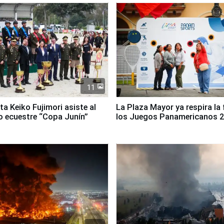
11
ta Keiko Fujimori asiste al
La Plaza Mayor ya respira la 
 ecuestre “Copa Junín”
los Juegos Panamericanos 