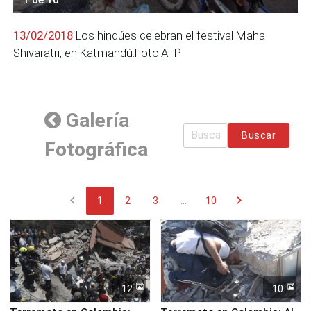
13/02/2018
Los hindúes celebran el festival Maha
Shivaratri, en Katmandú.Foto:AFP
Galería
Buscar
Fotográfica
chevron_left
chevron_right
1
2
3
...
10
12
10