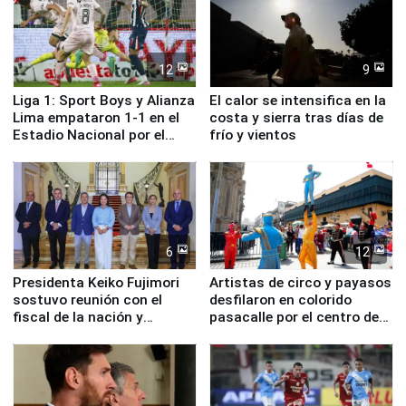
12
9
Liga 1: Sport Boys y Alianza
El calor se intensifica en la
Lima empataron 1-1 en el
costa y sierra tras días de
Estadio Nacional por el
frío y vientos
Torneo Clausura
6
12
Presidenta Keiko Fujimori
Artistas de circo y payasos
sostuvo reunión con el
desfilaron en colorido
fiscal de la nación y
pasacalle por el centro de
ministros de Estado
Lima