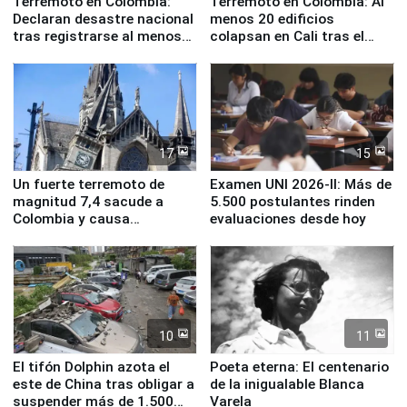
Terremoto en Colombia:
Terremoto en Colombia: Al
Declaran desastre nacional
menos 20 edificios
tras registrarse al menos
colapsan en Cali tras el
111 fallecidos
sismo de magnitud 7,4
17
15
Un fuerte terremoto de
Examen UNI 2026-II: Más de
magnitud 7,4 sacude a
5.500 postulantes rinden
Colombia y causa
evaluaciones desde hoy
evacuaciones en Bogotá
10
11
El tifón Dolphin azota el
Poeta eterna: El centenario
este de China tras obligar a
de la inigualable Blanca
suspender más de 1.500
Varela