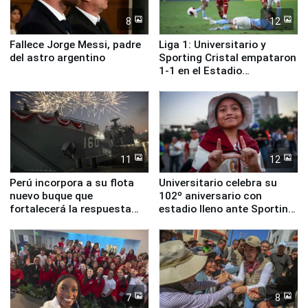
8
12
Fallece Jorge Messi, padre
Liga 1: Universitario y
del astro argentino
Sporting Cristal empataron
1-1 en el Estadio
Monumental
11
12
Perú incorpora a su flota
Universitario celebra su
nuevo buque que
102º aniversario con
fortalecerá la respuesta
estadio lleno ante Sporting
ante el fenómeno El Niño
Cristal
7
8