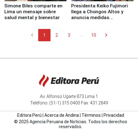
Simone Biles comparte en
Presidenta Keiko Fujimori
Lima un mensaje sobre
llega a Chongos Altos y
salud mental y bienestar
anuncia medidas
inmediatas en vivienda,
educación, salud y empleo
chevron_left
chevron_right
1
2
3
...
10
Av. Alfonso Ugarte 873 Lima 1
Teléfono: (51-1) 315 0400 Fax: 431 2849
Editora Perú
|
Acerca de Andina
|
Términos
|
Privacidad
© 2025 Agencia Peruana de Noticias. Todos los derechos
reservados.