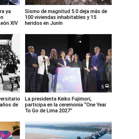
ra ya
Sismo de magnitud 5.0 deja más de
on
100 viviendas inhabitables y 15
León XIV
heridos en Junín
10
5
ersitario
La presidenta Keiko Fujimori,
 años de
participa en la ceremonia “One Year
To Go de Lima 2027”