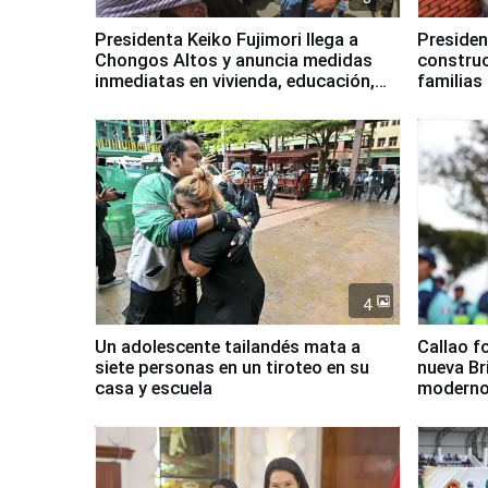
Presidenta Keiko Fujimori llega a
Presiden
Chongos Altos y anuncia medidas
construc
inmediatas en vivienda, educación,
familias
salud y empleo
Junín
4
Un adolescente tailandés mata a
Callao f
siete personas en un tiroteo en su
nueva Br
casa y escuela
moderno
Serenaz