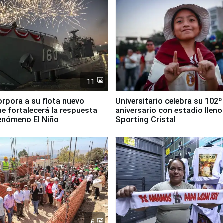
11
orpora a su flota nuevo
Universitario celebra su 102º
e fortalecerá la respuesta
aniversario con estadio lleno
fenómeno El Niño
Sporting Cristal
6