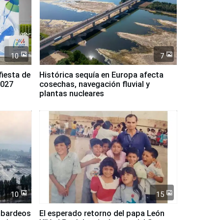
10
7
fiesta de
Histórica sequía en Europa afecta
2027
cosechas, navegación fluvial y
plantas nucleares
10
15
mbardeos
El esperado retorno del papa León