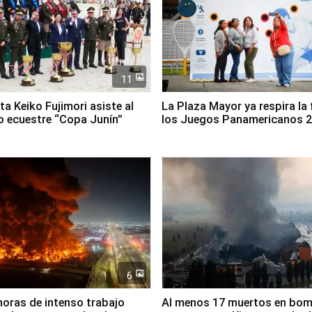
11
ta Keiko Fujimori asiste al
La Plaza Mayor ya respira la 
 ecuestre “Copa Junín”
los Juegos Panamericanos 
6
horas de intenso trabajo
Al menos 17 muertos en bo