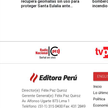
recupera geomallas sin uso para
bomberos
proteger Santa Eulalia ante
incendio
Fenómeno El Niño
Santiago
ENGLI
Inicio
Director(e): Félix Paz Quiroz
Lo últim
Gerente General(e): Félix Paz Quiroz
Política
Av. Alfonso Ugarte 873 Lima 1
Economí
Teléfono: (51-1) 315 0400 Fax: 431 2849