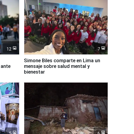
12
7
Simone Biles comparte en Lima un
 ante
mensaje sobre salud mental y
bienestar
5
6