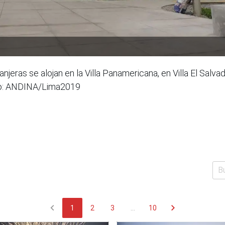
jeras se alojan en la Villa Panamericana, en Villa El Salv
to: ANDINA/Lima2019
chevron_left
chevron_right
1
2
3
...
10