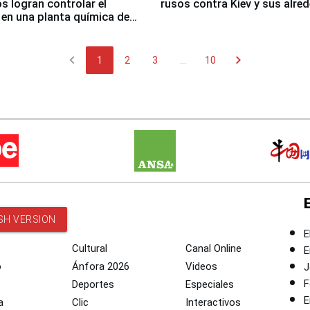
 logran controlar el
rusos contra Kiev y sus alre
 en una planta química de
 de Chile
chevron_left
chevron_right
1
2
3
...
10
SH VERSION
E
Cultural
Canal Online
E
o
Ánfora 2026
Videos
J
F
Deportes
Especiales
E
a
Clic
Interactivos