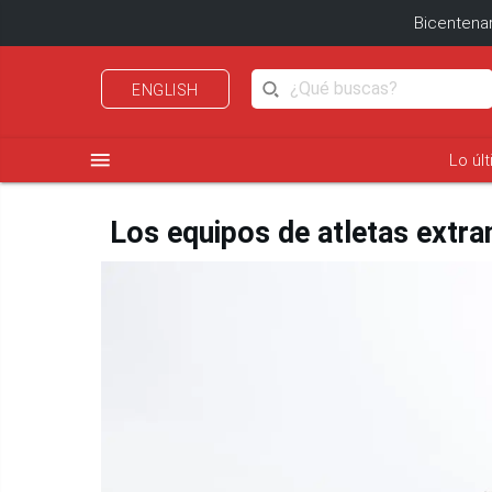
Bicentenar
ENGLISH
menu
Lo úl
Los equipos de atletas extran