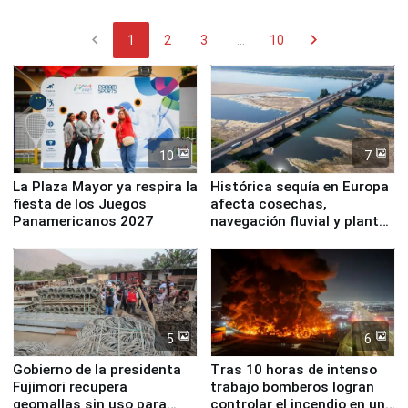
chevron_left
chevron_right
1
2
3
...
10
10
7
La Plaza Mayor ya respira la
Histórica sequía en Europa
fiesta de los Juegos
afecta cosechas,
Panamericanos 2027
navegación fluvial y plantas
nucleares
5
6
Gobierno de la presidenta
Tras 10 horas de intenso
Fujimori recupera
trabajo bomberos logran
geomallas sin uso para
controlar el incendio en una