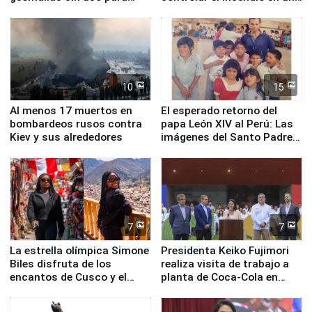
proteger Santa Eulalia ante
planta química de Santiago
Fenómeno El Niño
de Chile
10
15
Al menos 17 muertos en
El esperado retorno del
bombardeos rusos contra
papa León XIV al Perú: Las
Kiev y sus alrededores
imágenes del Santo Padre
en su labor pastoral en
nuestro país
7
7
La estrella olímpica Simone
Presidenta Keiko Fujimori
Biles disfruta de los
realiza visita de trabajo a
encantos de Cusco y el
planta de Coca-Cola en
Valle Sagrado
Pucusana