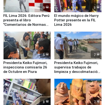
9
8
FIL Lima 2026: Editora Perú
El mundo mágico de Harry
presenta el libro
Potter presente en la FIL
"Comentarios de Normas
Lima 2026
Legales: Laboral Vl .
Derecho Colectivo"
5
7
Presidenta Keiko Fujimori,
Presidenta Keiko Fujimori,
inspecciona comisaría 26
supervisa trabajos de
de Octubre en Piura
limpieza y descolmatación
en río Piura
8
7