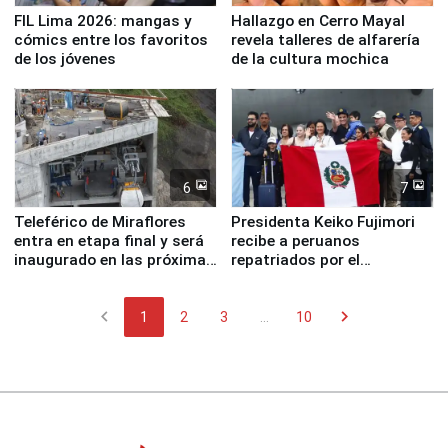
FIL Lima 2026: mangas y
Hallazgo en Cerro Mayal
cómics entre los favoritos
revela talleres de alfarería
de los jóvenes
de la cultura mochica
6
7
Teleférico de Miraflores
Presidenta Keiko Fujimori
entra en etapa final y será
recibe a peruanos
inaugurado en las próximas
repatriados por el
semanas
terremoto en Venezuela
chevron_left
chevron_right
1
2
3
...
10