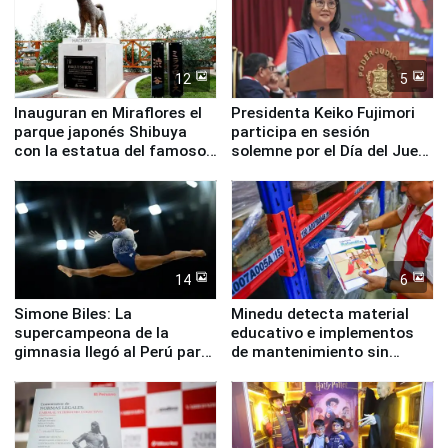
12
5
Inauguran en Miraflores el
Presidenta Keiko Fujimori
parque japonés Shibuya
participa en sesión
con la estatua del famoso
solemne por el Día del Juez
perro Hachiko
y la Jueza
14
6
Simone Biles: La
Minedu detecta material
supercampeona de la
educativo e implementos
gimnasia llegó al Perú para
de mantenimiento sin
empezar cuenta regresiva a
distribuir en almacenes de
Panamericanos Lima 2027
la UGEL 2