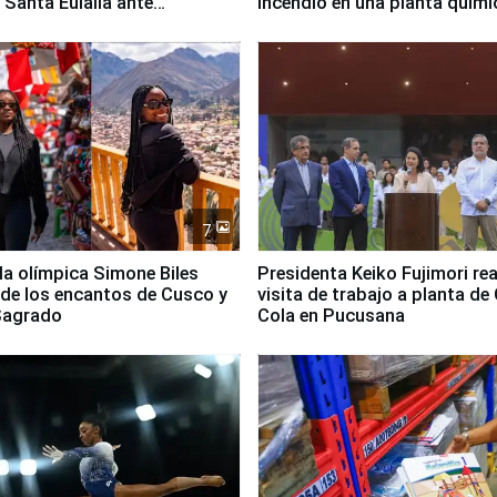
 Santa Eulalia ante
incendio en una planta quími
o El Niño
Santiago de Chile
7
lla olímpica Simone Biles
Presidenta Keiko Fujimori rea
 de los encantos de Cusco y
visita de trabajo a planta de
 Sagrado
Cola en Pucusana