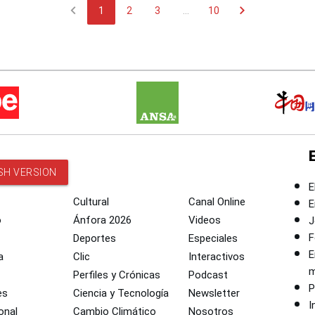
chevron_left
chevron_right
1
2
3
...
10
SH VERSION
E
Cultural
Canal Online
E
o
Ánfora 2026
Videos
J
F
Deportes
Especiales
E
a
Clic
Interactivos
m
Perfiles y Crónicas
Podcast
P
es
Ciencia y Tecnología
Newsletter
I
onal
Cambio Climático
Nosotros