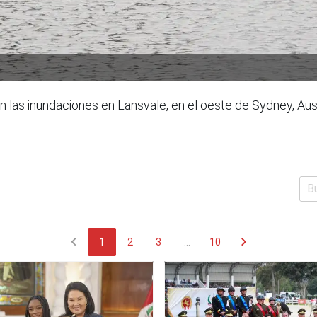
las inundaciones en Lansvale, en el oeste de Sydney, Aust
chevron_left
chevron_right
1
2
3
...
10