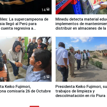
14
iles: La supercampeona de
Minedu detecta material edu
sia llegó al Perú para
implementos de mantenimien
cuenta regresiva a
distribuir en almacenes de l
icanos Lima 2027
5
jimori,
Presidenta Keiko Fujimori, s
ona comisaría 26 de Octubre
trabajos de limpieza y
descolmatación en río Piura