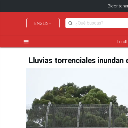
Bicentenar
ENGLISH
menu
Lo úl
Lluvias torrenciales inundan