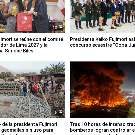
10
jimori se reúne con el comité
Presidenta Keiko Fujimori asi
dor de Lima 2027 y la
concurso ecuestre “Copa Ju
ia Simone Biles
5
 de la presidenta Fujimori
Tras 10 horas de intenso tra
 geomallas sin uso para
bomberos logran controlar e