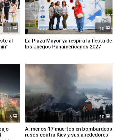
11
10
ste al
La Plaza Mayor ya respira la fiesta de
nín”
los Juegos Panamericanos 2027
6
10
bajo
Al menos 17 muertos en bombardeos
l
rusos contra Kiev y sus alrededores