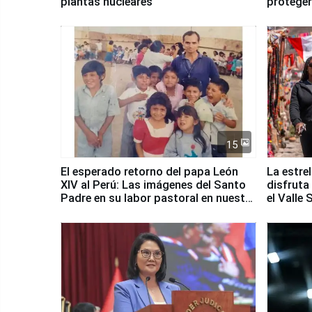
plantas nucleares
proteger
Fenómen
15
El esperado retorno del papa León
La estre
XIV al Perú: Las imágenes del Santo
disfruta
Padre en su labor pastoral en nuestro
el Valle
país