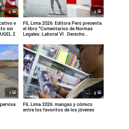
6
9
cativo e
FIL Lima 2026: Editora Perú presenta
to sin
el libro "Comentarios de Normas
a UGEL 2
Legales: Laboral Vl . Derecho
Colectivo"
7
8
upervisa
FIL Lima 2026: mangas y cómics
entre los favoritos de los jóvenes