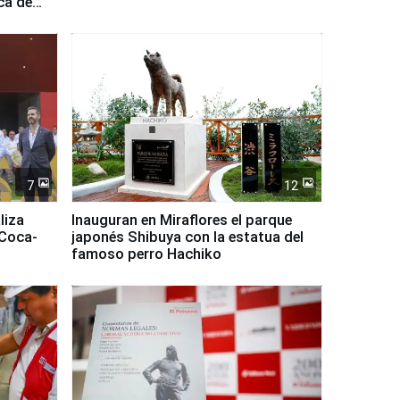
ca de
7
12
liza
Inauguran en Miraflores el parque
 Coca-
japonés Shibuya con la estatua del
famoso perro Hachiko