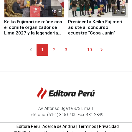
10
11
Keiko Fujimori se reúne con
Presidenta Keiko Fujimori
el comité organizador de
asiste al concurso
Lima 2027 y la legendaria
ecuestre “Copa Junín”
Simone Biles
chevron_left
chevron_right
1
2
3
...
10
Av. Alfonso Ugarte 873 Lima 1
Teléfono: (51-1) 315 0400 Fax: 431 2849
Editora Perú
|
Acerca de Andina
|
Términos
|
Privacidad