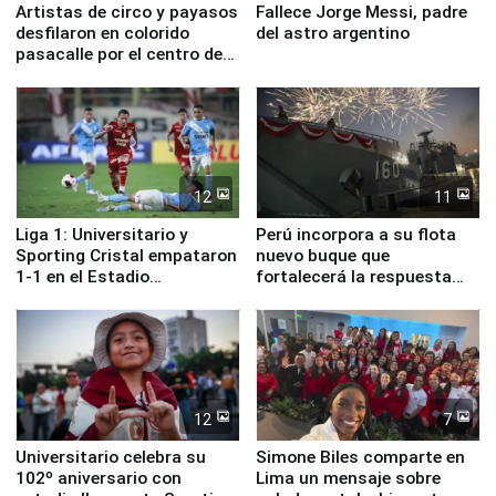
Artistas de circo y payasos
Fallece Jorge Messi, padre
desfilaron en colorido
del astro argentino
pasacalle por el centro de
Lima
12
11
Liga 1: Universitario y
Perú incorpora a su flota
Sporting Cristal empataron
nuevo buque que
1-1 en el Estadio
fortalecerá la respuesta
Monumental
ante el fenómeno El Niño
12
7
Universitario celebra su
Simone Biles comparte en
102º aniversario con
Lima un mensaje sobre