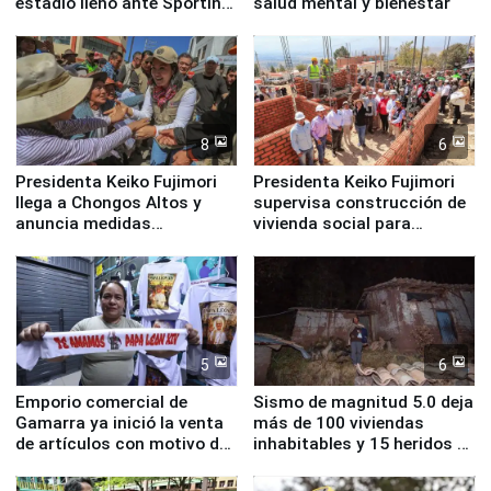
estadio lleno ante Sporting
salud mental y bienestar
Cristal
8
6
Presidenta Keiko Fujimori
Presidenta Keiko Fujimori
llega a Chongos Altos y
supervisa construcción de
anuncia medidas
vivienda social para
inmediatas en vivienda,
familias afectadas por
educación, salud y empleo
sismo en Junín
5
6
Emporio comercial de
Sismo de magnitud 5.0 deja
Gamarra ya inició la venta
más de 100 viviendas
de artículos con motivo de
inhabitables y 15 heridos en
la visita del papa León XIV
Junín