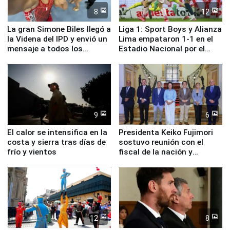
8
12
La gran Simone Biles llegó a
Liga 1: Sport Boys y Alianza
la Videna del IPD y envió un
Lima empataron 1-1 en el
mensaje a todos los
Estadio Nacional por el
deportistas del Perú
Torneo Clausura
9
6
El calor se intensifica en la
Presidenta Keiko Fujimori
costa y sierra tras días de
sostuvo reunión con el
frío y vientos
fiscal de la nación y
ministros de Estado
12
8