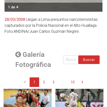
1 de 4
28/03/2008
Llegan a Lima presuntos narcoterroristas
capturados por la Policia Nacional en el Alto Huallaga.
Foto:ANDINA/Juan Carlos Guzmán Negrini.
Galería
Buscar
Fotográfica
chevron_left
chevron_right
1
2
3
...
10