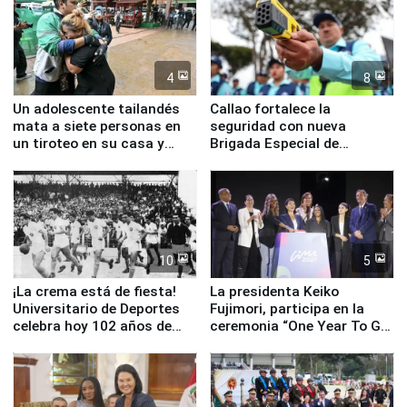
4
8
Un adolescente tailandés
Callao fortalece la
mata a siete personas en
seguridad con nueva
un tiroteo en su casa y
Brigada Especial de
escuela
Turismo y moderno
equipamiento para
Serenazgo
10
5
¡La crema está de fiesta!
La presidenta Keiko
Universitario de Deportes
Fujimori, participa en la
celebra hoy 102 años de
ceremonia “One Year To Go
fundación
de Lima 2027”