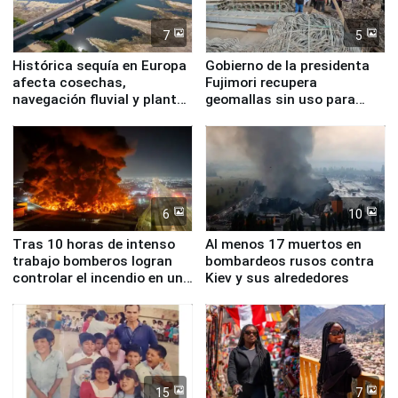
7
5
Histórica sequía en Europa
Gobierno de la presidenta
afecta cosechas,
Fujimori recupera
navegación fluvial y plantas
geomallas sin uso para
nucleares
proteger Santa Eulalia ante
Fenómeno El Niño
6
10
Tras 10 horas de intenso
Al menos 17 muertos en
trabajo bomberos logran
bombardeos rusos contra
controlar el incendio en una
Kiev y sus alrededores
planta química de Santiago
de Chile
15
7