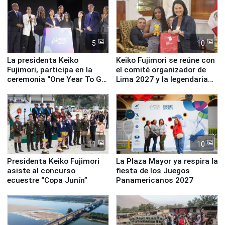
5
10
La presidenta Keiko
Keiko Fujimori se reúne con
Fujimori, participa en la
el comité organizador de
ceremonia “One Year To Go
Lima 2027 y la legendaria
de Lima 2027”
Simone Biles
11
10
Presidenta Keiko Fujimori
La Plaza Mayor ya respira la
asiste al concurso
fiesta de los Juegos
ecuestre “Copa Junín”
Panamericanos 2027