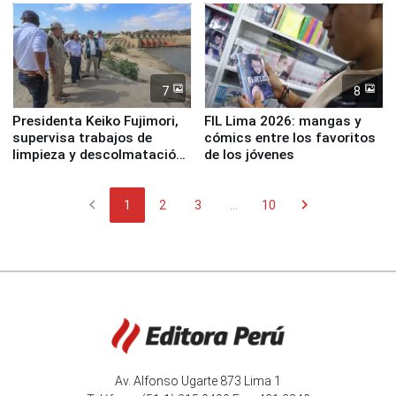
7
8
Presidenta Keiko Fujimori,
FIL Lima 2026: mangas y
supervisa trabajos de
cómics entre los favoritos
limpieza y descolmatación
de los jóvenes
en río Piura
chevron_left
chevron_right
1
2
3
...
10
Av. Alfonso Ugarte 873 Lima 1