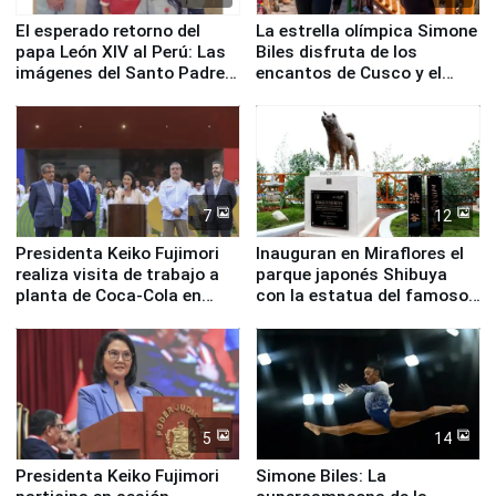
El esperado retorno del
La estrella olímpica Simone
papa León XIV al Perú: Las
Biles disfruta de los
imágenes del Santo Padre
encantos de Cusco y el
en su labor pastoral en
Valle Sagrado
nuestro país
7
12
Presidenta Keiko Fujimori
Inauguran en Miraflores el
realiza visita de trabajo a
parque japonés Shibuya
planta de Coca-Cola en
con la estatua del famoso
Pucusana
perro Hachiko
5
14
Presidenta Keiko Fujimori
Simone Biles: La