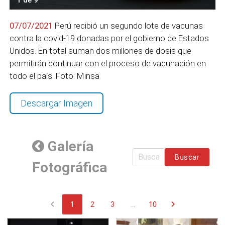
07/07/2021
Perú recibió un segundo lote de vacunas
contra la covid-19 donadas por el gobierno de Estados
Unidos. En total suman dos millones de dosis que
permitirán continuar con el proceso de vacunación en
todo el país. Foto: Minsa
Descargar Imagen
Galería
Buscar
Fotográfica
chevron_left
chevron_right
1
2
3
...
10