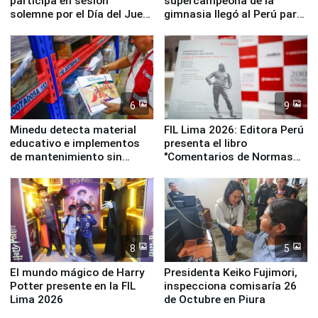
participa en sesión
supercampeona de la
solemne por el Día del Juez
gimnasia llegó al Perú para
y la Jueza
empezar cuenta regresiva a
Panamericanos Lima 2027
6
9
Minedu detecta material
FIL Lima 2026: Editora Perú
educativo e implementos
presenta el libro
de mantenimiento sin
"Comentarios de Normas
distribuir en almacenes de
Legales: Laboral Vl .
la UGEL 2
Derecho Colectivo"
8
5
El mundo mágico de Harry
Presidenta Keiko Fujimori,
Potter presente en la FIL
inspecciona comisaría 26
Lima 2026
de Octubre en Piura