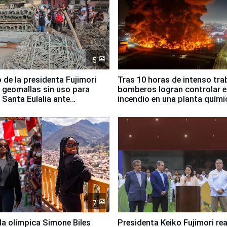
5
 de la presidenta Fujimori
Tras 10 horas de intenso tra
 geomallas sin uso para
bomberos logran controlar e
 Santa Eulalia ante
incendio en una planta quími
o El Niño
Santiago de Chile
7
lla olímpica Simone Biles
Presidenta Keiko Fujimori rea