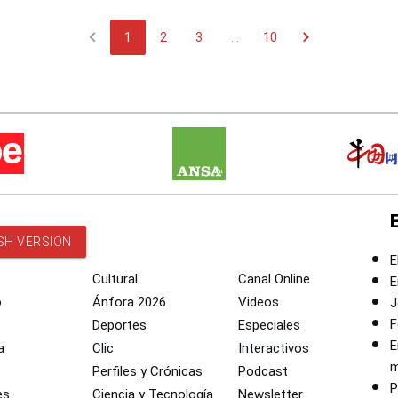
chevron_left
chevron_right
1
2
3
...
10
SH VERSION
E
Cultural
Canal Online
E
o
Ánfora 2026
Videos
J
F
Deportes
Especiales
E
a
Clic
Interactivos
m
Perfiles y Crónicas
Podcast
P
es
Ciencia y Tecnología
Newsletter