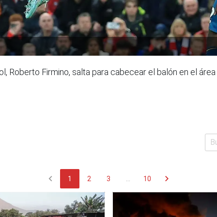
ol, Roberto Firmino, salta para cabecear el balón en el áre
chevron_left
chevron_right
1
2
3
...
10