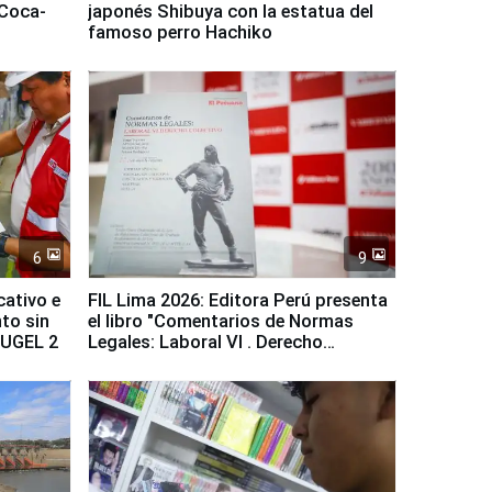
 Coca-
japonés Shibuya con la estatua del
famoso perro Hachiko
6
9
cativo e
FIL Lima 2026: Editora Perú presenta
to sin
el libro "Comentarios de Normas
a UGEL 2
Legales: Laboral Vl . Derecho
Colectivo"