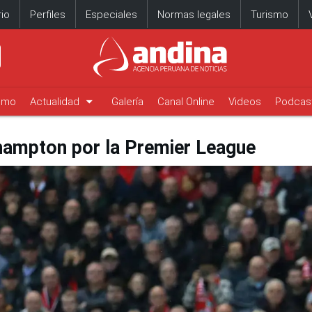
io
Perfiles
Especiales
Normas legales
Turismo
arrow_drop_down
timo
Actualidad
Galería
Canal Online
Videos
Podcas
thampton por la Premier League