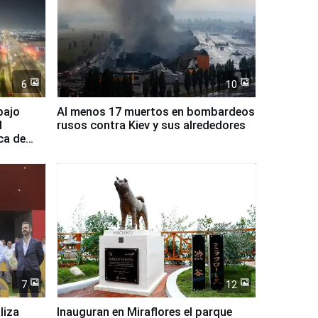
6
10
bajo
Al menos 17 muertos en bombardeos
l
rusos contra Kiev y sus alrededores
ca de
7
12
liza
Inauguran en Miraflores el parque