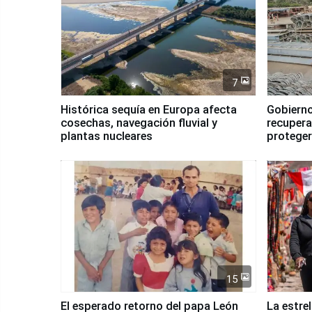
7
Histórica sequía en Europa afecta
Gobierno
cosechas, navegación fluvial y
recupera
plantas nucleares
proteger
Fenómen
15
El esperado retorno del papa León
La estre