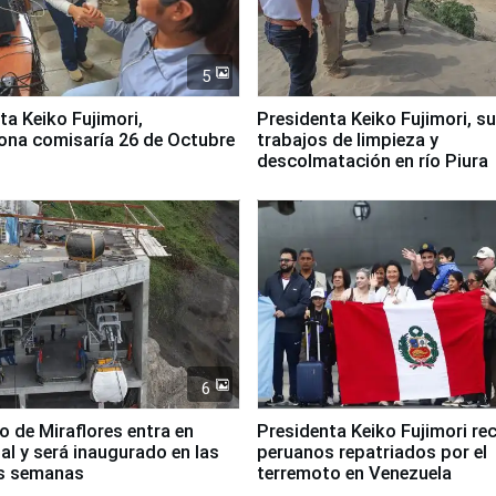
5
jimori,
Presidenta Keiko Fujimori, s
ona comisaría 26 de Octubre
trabajos de limpieza y
descolmatación en río Piura
6
co de Miraflores entra en
Presidenta Keiko Fujimori rec
nal y será inaugurado en las
peruanos repatriados por el
s semanas
terremoto en Venezuela