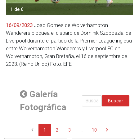
1 de 6
16/09/2023
Joao Gomes de Wolverhampton
Wanderers bloquea el disparo de Dominik Szoboszlai de
Liverpool durante el partido de la Premier League inglesa
entre Wolverhampton Wanderers y Liverpool FC en
Wolverhampton, Gran Bretaña, el 16 de septiembre de
2023. (Reino Unido) Foto: EFE
Galería
Buscar
Fotográfica
chevron_left
chevron_right
1
2
3
...
10