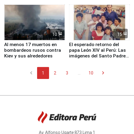
proteger Santa Eulalia ante
planta química de Santiago
Fenómeno El Niño
de Chile
10
15
Al menos 17 muertos en
El esperado retorno del
bombardeos rusos contra
papa León XIV al Perú: Las
Kiev y sus alrededores
imágenes del Santo Padre
en su labor pastoral en
nuestro país
chevron_left
chevron_right
1
2
3
...
10
Av. Alfonso Ugarte 873 Lima 1