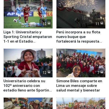
12
11
Liga 1: Universitario y
Perú incorpora a su flota
Sporting Cristal empataron
nuevo buque que
1-1 en el Estadio
fortalecerá la respuesta
Monumental
ante el fenómeno El Niño
12
7
Universitario celebra su
Simone Biles comparte en
102º aniversario con
Lima un mensaje sobre
estadio lleno ante Sporting
salud mental y bienestar
Cristal