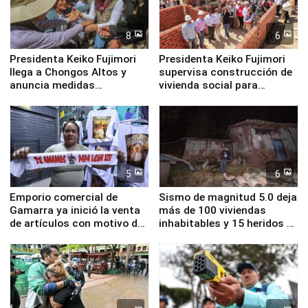
8
6
Presidenta Keiko Fujimori
Presidenta Keiko Fujimori
llega a Chongos Altos y
supervisa construcción de
anuncia medidas
vivienda social para
inmediatas en vivienda,
familias afectadas por
educación, salud y empleo
sismo en Junín
5
6
Emporio comercial de
Sismo de magnitud 5.0 deja
Gamarra ya inició la venta
más de 100 viviendas
de artículos con motivo de
inhabitables y 15 heridos en
la visita del papa León XIV
Junín