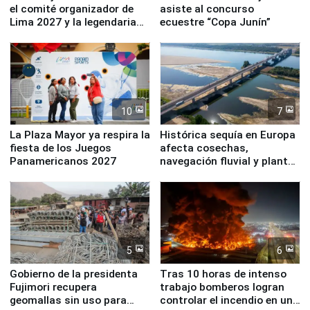
el comité organizador de
asiste al concurso
Lima 2027 y la legendaria
ecuestre “Copa Junín”
Simone Biles
10
7
La Plaza Mayor ya respira la
Histórica sequía en Europa
fiesta de los Juegos
afecta cosechas,
Panamericanos 2027
navegación fluvial y plantas
nucleares
5
6
Gobierno de la presidenta
Tras 10 horas de intenso
Fujimori recupera
trabajo bomberos logran
geomallas sin uso para
controlar el incendio en una