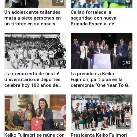
4
8
Un adolescente tailandés
Callao fortalece la
mata a siete personas en
seguridad con nueva
un tiroteo en su casa y
Brigada Especial de
escuela
Turismo y moderno
equipamiento para
Serenazgo
10
5
¡La crema está de fiesta!
La presidenta Keiko
Universitario de Deportes
Fujimori, participa en la
celebra hoy 102 años de
ceremonia “One Year To Go
fundación
de Lima 2027”
10
11
Keiko Fujimori se reúne con
Presidenta Keiko Fujimori