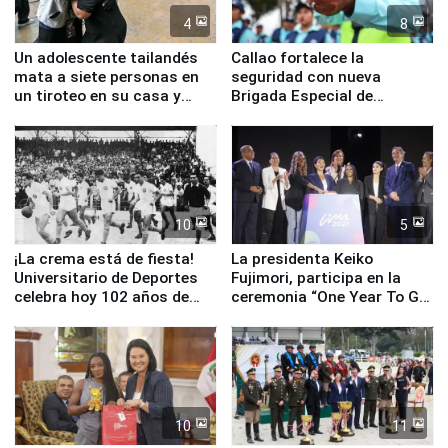
4
8
Un adolescente tailandés
Callao fortalece la
mata a siete personas en
seguridad con nueva
un tiroteo en su casa y
Brigada Especial de
escuela
Turismo y moderno
equipamiento para
Serenazgo
10
5
¡La crema está de fiesta!
La presidenta Keiko
Universitario de Deportes
Fujimori, participa en la
celebra hoy 102 años de
ceremonia “One Year To Go
fundación
de Lima 2027”
10
11