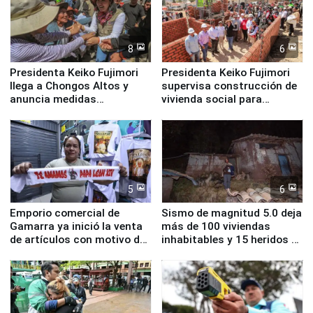
8
6
Presidenta Keiko Fujimori
Presidenta Keiko Fujimori
llega a Chongos Altos y
supervisa construcción de
anuncia medidas
vivienda social para
inmediatas en vivienda,
familias afectadas por
educación, salud y empleo
sismo en Junín
5
6
Emporio comercial de
Sismo de magnitud 5.0 deja
Gamarra ya inició la venta
más de 100 viviendas
de artículos con motivo de
inhabitables y 15 heridos en
la visita del papa León XIV
Junín