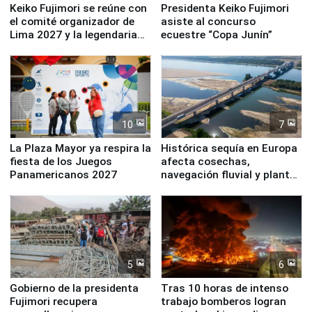
Keiko Fujimori se reúne con
Presidenta Keiko Fujimori
el comité organizador de
asiste al concurso
Lima 2027 y la legendaria
ecuestre “Copa Junín”
Simone Biles
10
7
La Plaza Mayor ya respira la
Histórica sequía en Europa
fiesta de los Juegos
afecta cosechas,
Panamericanos 2027
navegación fluvial y plantas
nucleares
5
6
Gobierno de la presidenta
Tras 10 horas de intenso
Fujimori recupera
trabajo bomberos logran