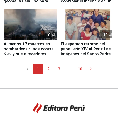
geomallas sin uso para
controlar el incendio en una
proteger Santa Eulalia ante
planta química de Santiago
Fenómeno El Niño
de Chile
10
15
Al menos 17 muertos en
El esperado retorno del
bombardeos rusos contra
papa León XIV al Perú: Las
Kiev y sus alrededores
imágenes del Santo Padre
en su labor pastoral en
nuestro país
chevron_left
chevron_right
1
2
3
...
10