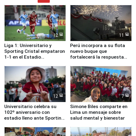
12
11
Liga 1: Universitario y
Perú incorpora a su flota
Sporting Cristal empataron
nuevo buque que
1-1 en el Estadio
fortalecerá la respuesta
Monumental
ante el fenómeno El Niño
12
7
Universitario celebra su
Simone Biles comparte en
102º aniversario con
Lima un mensaje sobre
estadio lleno ante Sporting
salud mental y bienestar
Cristal