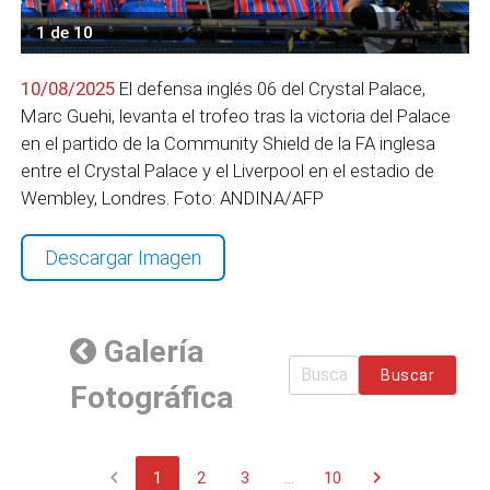
1 de 10
10/08/2025
El defensa inglés 06 del Crystal Palace,
Marc Guehi, levanta el trofeo tras la victoria del Palace
en el partido de la Community Shield de la FA inglesa
entre el Crystal Palace y el Liverpool en el estadio de
Wembley, Londres. Foto: ANDINA/AFP
Descargar Imagen
Galería
Buscar
Fotográfica
chevron_left
chevron_right
1
2
3
...
10