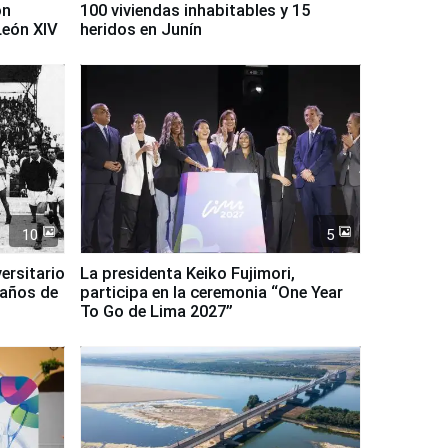
on
100 viviendas inhabitables y 15
León XIV
heridos en Junín
10
5
ersitario
La presidenta Keiko Fujimori,
 años de
participa en la ceremonia “One Year
To Go de Lima 2027”