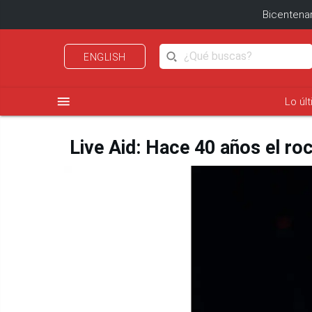
Bicentenar
ENGLISH
menu
Lo úl
Live Aid: Hace 40 años el roc