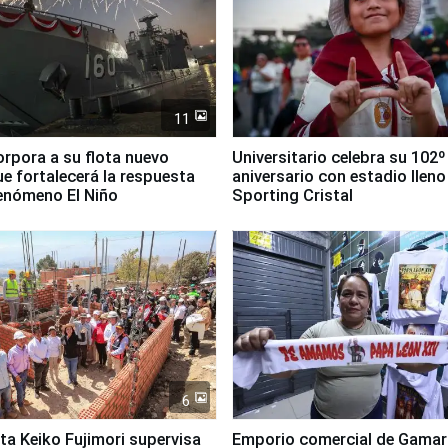
11
orpora a su flota nuevo
Universitario celebra su 102º
e fortalecerá la respuesta
aniversario con estadio lleno
fenómeno El Niño
Sporting Cristal
6
ta Keiko Fujimori supervisa
Emporio comercial de Gamar