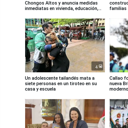
Chongos Altos y anuncia medidas
construc
inmediatas en vivienda, educación,
familias
salud y empleo
Junín
4
Un adolescente tailandés mata a
Callao f
siete personas en un tiroteo en su
nueva Br
casa y escuela
moderno
Serenaz