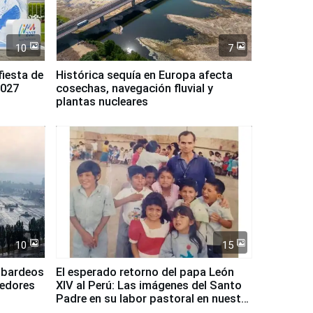
10
7
fiesta de
Histórica sequía en Europa afecta
2027
cosechas, navegación fluvial y
plantas nucleares
10
15
mbardeos
El esperado retorno del papa León
dedores
XIV al Perú: Las imágenes del Santo
Padre en su labor pastoral en nuestro
país