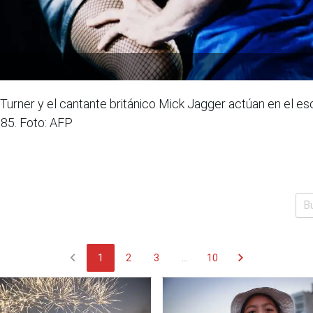
urner y el cantante británico Mick Jagger actúan en el esc
1985. Foto: AFP
chevron_left
chevron_right
1
2
3
...
10