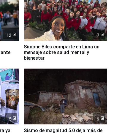
12
7
Simone Biles comparte en Lima un
 ante
mensaje sobre salud mental y
bienestar
5
6
ra ya
Sismo de magnitud 5.0 deja más de