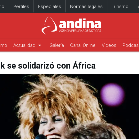
io
Perfiles
Especiales
Normas legales
Turismo
arrow_drop_down
timo
Actualidad
Galería
Canal Online
Videos
Podcas
k se solidarizó con África