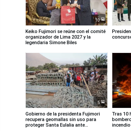
10
Keiko Fujimori se reúne con el comité
Presiden
organizador de Lima 2027 y la
concurso
legendaria Simone Biles
5
Gobierno de la presidenta Fujimori
Tras 10 
recupera geomallas sin uso para
bomberos
proteger Santa Eulalia ante
incendio
Fenómeno El Niño
Santiago