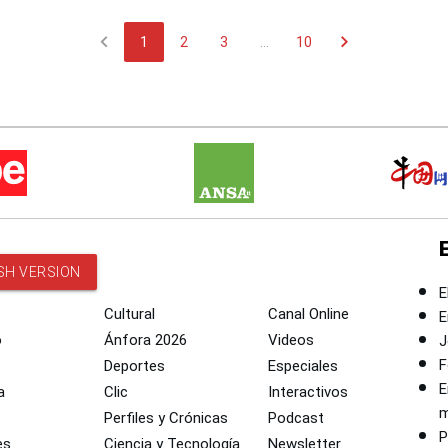
chevron_left
chevron_right
1
2
3
...
10
SH VERSION
E
Cultural
Canal Online
E
o
Ánfora 2026
Videos
J
F
Deportes
Especiales
E
a
Clic
Interactivos
m
Perfiles y Crónicas
Podcast
P
es
Ciencia y Tecnología
Newsletter